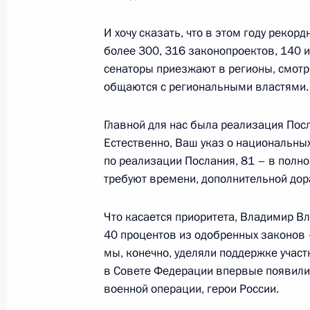
Посещение Государственного Эрми
И хочу сказать, что в этом году рекор
24 декабря 2024 года, 17:15
Санкт-Петербу
более 300, 316 законопроектов, 140 и
сенаторы приезжают в регионы, смотр
общаются с региональными властями. 
Владимир Путин поговорил по теле
Главной для нас была реализация По
24 декабря 2024 года, 16:30
Естественно, Ваш указ о национальных
по реализации Послания, 81 – в полно
требуют времени, дополнительной дор
Телефонный разговор с Президен
Алиевым
Что касается приоритета, Владимир В
24 декабря 2024 года, 11:50
40 процентов из одобренных законов 
мы, конечно, уделяли поддержке участн
в Совете Федерации впервые появилис
военной операции, герои России.
23 декабря 2024 года, понедельни