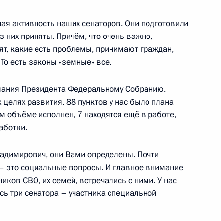
тажа
17
5м
дная активность наших сенаторов. Они подготовили
рг
з них приняты. Причём, что очень важно,
ят, какие есть проблемы, принимают граждан,
То есть законы «земные» все.
фону с Маргаритой Руцинской
3
4м
слания Президента Федеральному Собранию.
 целях развития. 88 пунктов у нас было плана
м объёме исполнен, 7 находятся ещё в работе,
аботки.
том Азербайджана Ильхамом
ладимирович, они Вами определены. Почти
– это социальные вопросы. И главное внимание
иков СВО, их семей, встречались с ними. У нас
ь три сенатора – участника специальной
к