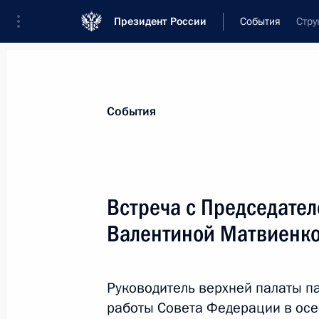
Президент России
События
Стру
Президент
Администрация
Государст
Новости
Стенограммы
Поездки
Те
События
Показа
Встреча с Председате
Валентиной Матвиенк
Видеообращение по случаю Дня сп
27 декабря 2024 года, 00:00
Руководитель верхней палаты п
работы Совета Федерации в ос