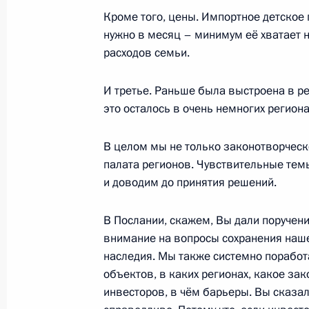
Кроме того, цены. Импортное детское п
нужно в месяц – минимум её хватает н
Видеообращение по случаю Дня ра
расходов семьи.
безопасности
20 декабря 2024 года, 00:00
И третье. Раньше была выстроена в ре
это осталось в очень немногих регион
В целом мы не только законотворческ
19 декабря 2024 года, четверг
палата регионов. Чувствительные тем
Телефонный разговор с Президент
и доводим до принятия решений.
Мирзиёевым
В Послании, скажем, Вы дали поручен
19 декабря 2024 года, 20:40
внимание на вопросы сохранения нашег
наследия. Мы также системно поработа
объектов, в каких регионах, какое за
Встреча с Председателем Государс
инвесторов, в чём барьеры. Вы сказал
Володиным