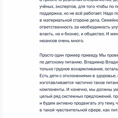
учёных, экспертов, для того чтобы по 
Президент провёл телефонный разг
поддержка, но не всё работает. Надо по
Рустамом Миннихановым
в материальной стороне дела. Семейно
ответственность за необходимость ул
21 декабря 2024 года, 19:30
власть, но и бизнес, и общество. И ме
нюансов очень много.
20 декабря 2024 года, пятница
Просто один пример приведу. Мы про
Встреча с Председателем Совета 
по детскому питанию. Владимир Влади
Матвиенко
только грудное вскармливание, остал
Есть дети с отклонениями в здоровье,
20 декабря 2024 года, 22:30
Москва, Кремл
изготавливается частично такое пита
компоненты. И конечно, мы должны ух
целый ряд системных предложений, п
Заседание Государственного Совет
и будем активно продвигать эту тему, 
в такой чувствительной сфере, как пит
20 декабря 2024 года, 18:40
Москва, Кремл