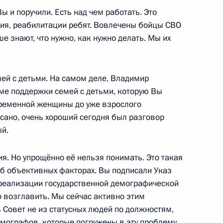
росам
ы и поручили. Есть над чем работать. Это
2
6м
ния, реабилитации ребят. Вовлечены бойцы СВО
ь
чше знают, что нужно, как нужно делать. Мы их
е
мей с детьми. На самом деле, Владимир
еме поддержки семей с детьми, которую Вы
вакии Робертом Фицо
5
еременной женщины до уже взрослого
ь
сано, очень хороший сегодня был разговор
ый.
ия. Но упрощённо её нельзя понимать. Это такая
нфраструктуры
4
46м
б объективных факторах. Вы подписали Указ
ь
 реализации государственной демографической
о возглавить. Мы сейчас активно этим
 Совет не из статусных людей по должностям,
емографов, которые погружены в эту проблему,