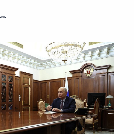
6
21м
мль
 область
экономического совета
14
5м
 область
фону с Таисией Леоновой
3
4м