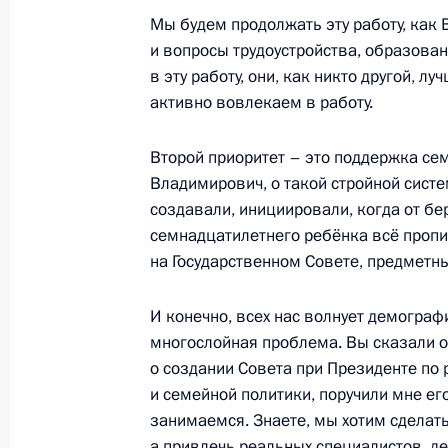
Совещание по экономическим воп
Мы будем продолжать эту работу, как В
и вопросы трудоустройства, образова
23 декабря 2024 года, 13:30
Москва, Кремл
в эту работу, они, как никто другой, лу
активно вовлекаем в работу.
22 декабря 2024 года, воскресень
Второй приоритет – это поддержка се
Владимирович, о такой стройной сист
Встреча с Премьер-министром Сло
создавали, инициировали, когда от б
22 декабря 2024 года, 19:40
Москва, Кремл
семнадцатилетнего ребёнка всё пропи
на Государственном Совете, предметн
И конечно, всех нас волнует демограф
Открытие объектов транспортной и
многослойная проблема. Вы сказали о
22 декабря 2024 года, 14:10
Москва, Кремл
о создании Совета при Президенте по
и семейной политики, поручили мне ег
занимаемся. Знаете, мы хотим сделать
21 декабря 2024 года, суббота
а привлечь реальных специалистов, д