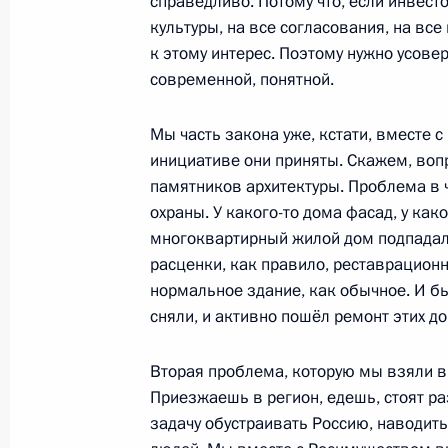
справедливо. Потому что, если инвест
культуры, на все согласования, на все 
19 декабря 2024 года, 20:30
Москва, Кремл
к этому интерес. Поэтому нужно усове
современной, понятной.
Встреча с волонтёрами и сотрудни
Мы часть закона уже, кстати, вместе 
«Итоги года с Владимиром Путины
инициативе они приняты. Скажем, воп
19 декабря 2024 года, 17:00
Москва
памятников архитектуры. Проблема в 
охраны. У какого-то дома фасад, у как
многоквартирный жилой дом подпадал
расценки, как правило, реставрационн
Итоги года с Владимиром Путиным
нормальное здание, как обычное. И б
19 декабря 2024 года, 16:30
Москва
сняли, и активно пошёл ремонт этих д
Вторая проблема, которую мы взяли в
Приезжаешь в регион, едешь, стоят р
16 декабря 2024 года, понедельни
задачу обустраивать Россию, наводит
Встреча с представителями деловых