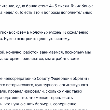
итание, одна банка стоит 4–5 тысяч. Таких банок
а неделю. То есть это и вопросы дополнительных
ботника органов
5м
гионах система молочных кухонь. К сожалению,
ах. Нужно выстроить цельную систему.
ой, конечно, работой занимаемся, поскольку мы
ы, которые появляются, мы отрабатываем
ом Узбекистана Шавкатом
ие непосредственно Совету Федерации обратить
о исторического, культурного, архитектурного
ли, проанализировали, сколько у нас таких
конодательство, что мешает привлекать
твенной Думы Вячеславом
6
и, что нужно снять барьеры, совершенно