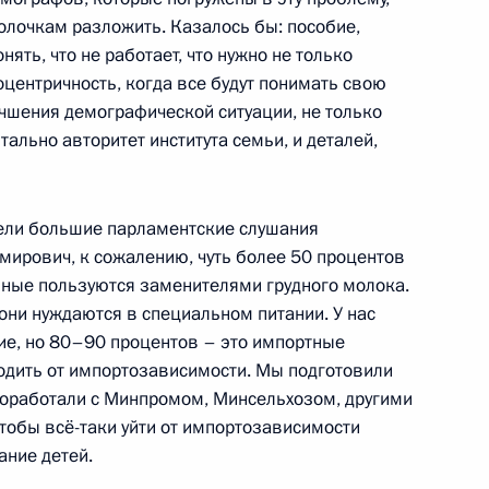
полочкам разложить. Казалось бы: пособие,
овор с главой Татарстана
нять, что не работает, что нужно не только
центричность, когда все будут понимать свою
учшения демографической ситуации, не только
нтально авторитет института семьи, и деталей,
вели большие парламентские слушания
Федерации Валентиной
мирович, к сожалению, чуть более 50 процентов
4
ьные пользуются заменителями грудного молока.
 они нуждаются в специальном питании. У нас
ь
ние, но 80–90 процентов – это импортные
одить от импортозависимости. Мы подготовили
роработали с Минпромом, Минсельхозом, другими
а
:
чтобы всё-таки уйти от импортозависимости
15
ание детей.
ь