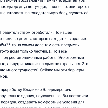
ор захочет восстановить памятник архитектуры,
походы до двух лет уходит, – конечно, они теряют
ь
ршенствовать законодательную базу, сделать её
ками колл-центра программы
6
12м
с Правительством отработали. По нашей
м»
рос жилых домов, которые находятся в зданиях
чём? Что на самом деле там есть предметы
ого-то дома только лестница. Но весь
 под реставрационные работы. Это огромные
ые, а внутри никаких предметов охраны нет. Это
:
36
ыло много трудностей. Сейчас мы эти барьеры
омов.
 проработку, Владимир Владимирович.
азрушенные здания, неухоженные. Вы поставили
к
ь порядок, создавать комфортные условия для
 кругов
4м