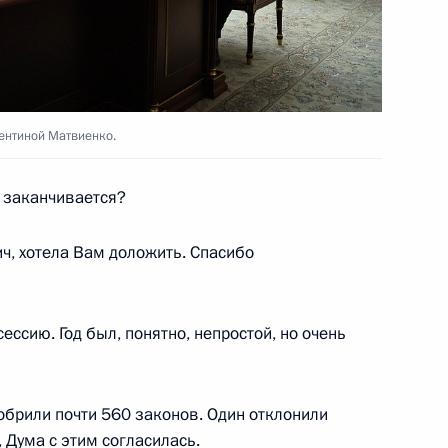
рств СНГ
13
10м
 область
ентиной Матвиенко.
ана Эмомали Рахмоном
5
 заканчивается?
 область
, хотела Вам доложить. Спасибо
 Государственного Эрмитажа
4
сию. Год был, понятно, непростой, но очень
рг
брили почти 560 законов. Один отклонили
 Дума с этим согласилась.