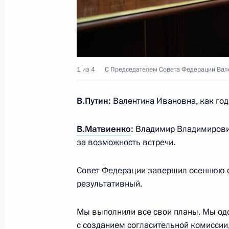
Неформальная встреча глав госуда
25 декабря 2024 года, 13:45
Ленинградская
1 из 4
С Председателем Совета Федерации Вал
24 декабря 2024 года, вторник
Встреча с Президентом Таджикист
В.Путин:
Валентина Ивановна, как год
24 декабря 2024 года, 21:15
Ленинградская
В.Матвиенко
:
Владимир Владимирович
за возможность встречи.
Встреча с генеральным директором
Совет Федерации завершил осеннюю сес
Михаилом Пиотровским
результативный.
24 декабря 2024 года, 17:45
Санкт-Петербу
Мы выполнили все свои планы. Мы одо
с созданием согласительной комиссии,