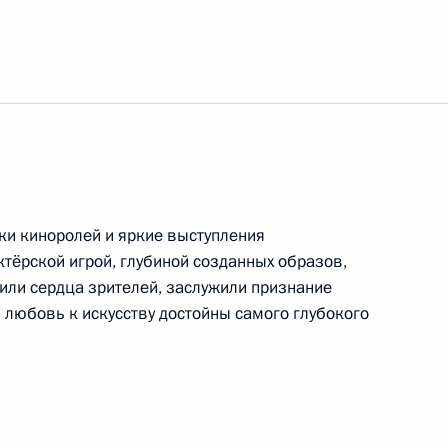
саций за несоблюдение
ения судебных решений
ки киноролей и яркие выступления
ам встречи губернаторов
ктёрской игрой, глубиной созданных образов,
ли сердца зрителей, заслужили признание
 любовь к искусству достойны самого глубокого
оект об особенностях
МИД России