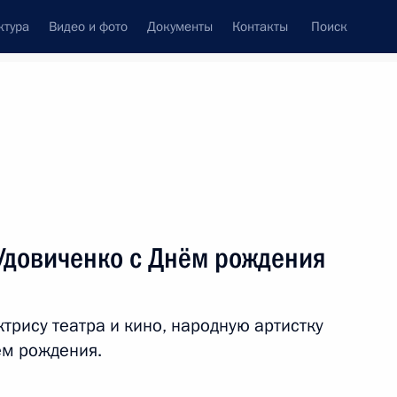
ктура
Видео и фото
Документы
Контакты
Поиск
венный Совет
Совет Безопасности
Комиссии и советы
леграммы
Сведения о Президенте
май, 2010
ть следующие материалы
Удовиченко с Днём рождения
конодательные акты в связи
пенсаций за нарушение
рису театра и кино, народную артистку
ения судебных решений
ём рождения.