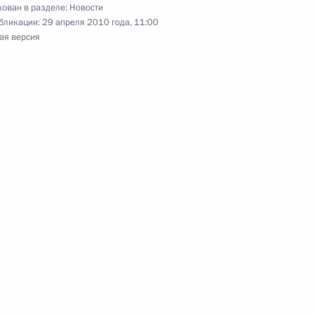
ован в разделе:
Новости
бликации:
29 апреля 2010 года, 11:00
ая версия
жение о Комиссии
ому развитию экономики
местителем Генерального
венного комитета при
Бастрыкиным