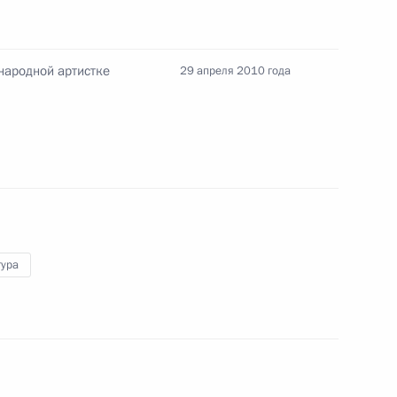
 народной артистке
29 апреля 2010 года
азачества
итогам совещания
тура
дного артиста России Сергея