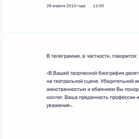
29 апреля 2010 года
11:00
Подписан закон о выплате компен
сроков судопроизводства и исполн
3 мая 2010 года, 10:00
В телеграмме, в частности, говорится:
2 мая 2010 года, воскресенье
«В Вашей творческой биографии десят
Приветственное послание участник
на театральной сцене. Убедительной а
регионов России и Японии
женственностью и обаянием Вы покори
коллег. Ваша преданность профессии и
2 мая 2010 года, 12:20
уважения».
Президент внёс в Госдуму законопр
прохождения госслужбы в системе 