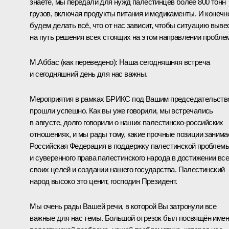
знаете, мы передали для нужд палестинцев более 800 тонн
грузов, включая продукты питания и медикаменты. И конечн
будем делать всё, что от нас зависит, чтобы ситуацию выве
на путь решения всех стоящих на этом направлении пробле
М.Аббас
(как переведено)
:
Наша сегодняшняя встреча
и сегодняшний день для нас важны.
Мероприятия в рамках БРИКС под Вашим председательств
прошли успешно. Как вы уже говорили, мы встречались
в августе, долго говорили о наших палестинско-российских
отношениях, и мы рады тому, какие прочные позиции занима
Российская Федерация в поддержку палестинской проблем
и суверенного права палестинского народа в достижении вс
своих целей и создании нашего государства. Палестинский
народ высоко это ценит, господин Президент.
Мы очень рады Вашей речи, в которой Вы затронули все
важные для нас темы. Большой отрезок был посвящён име