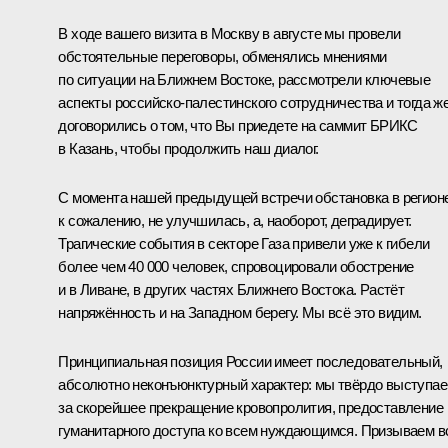
В ходе вашего
визита
в Москву в августе мы провели
обстоятельные переговоры, обменялись мнениями
по ситуации на Ближнем Востоке, рассмотрели ключевые
аспекты российско-палестинского сотрудничества и тогда ж
договорились о том, что Вы приедете на саммит БРИКС
в Казань, чтобы продолжить наш диалог.
С момента нашей предыдущей встречи обстановка в регионе
к сожалению, не улучшилась, а, наоборот, деградирует.
Трагические события в секторе Газа привели уже к гибели
более чем 40 000 человек, спровоцировали обострение
и в Ливане, в других частях Ближнего Востока. Растёт
напряжённость и на Западном берегу. Мы всё это видим.
Принципиальная позиция России имеет последовательный,
абсолютно неконъюнктурный характер: мы твёрдо выступа
за скорейшее прекращение кровопролития, предоставление
гуманитарного доступа ко всем нуждающимся. Призываем в