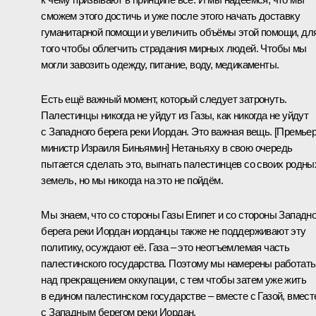
сможем этого достичь и уже после этого начать доставку
гуманитарной помощи и увеличить объёмы этой помощи, дл
того чтобы облегчить страдания мирных людей. Чтобы мы
могли завозить одежду, питание, воду, медикаменты.
Есть ещё важный момент, который следует затронуть.
Палестинцы никогда не уйдут из Газы, как никогда не уйдут
с Западного берега реки Иордан. Это важная вещь. [Премьер
министр Израиля Биньямин] Нетаньяху в свою очередь
пытается сделать это, выгнать палестинцев со своих родны
земель, но мы никогда на это не пойдём.
Мы знаем, что со стороны Газы Египет и со стороны Западно
берега реки Иордан иорданцы также не поддерживают эту
политику, осуждают её. Газа – это неотъемлемая часть
палестинского государства. Поэтому мы намерены работать
над прекращением оккупации, с тем чтобы затем уже жить
в едином палестинском государстве – вместе с Газой, вмест
с Западным берегом реки Иордан.