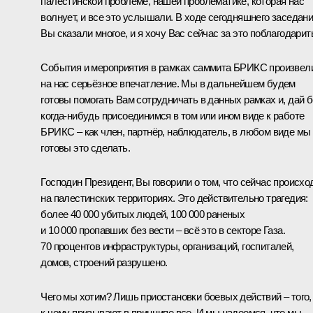
палестинской проблеме, нашей проблематике, которая нас
волнует, и все это услышали. В ходе сегодняшнего заседан
Вы сказали многое, и я хочу Вас сейчас за это поблагодарит
События и мероприятия в рамках саммита БРИКС произвел
на нас серьёзное впечатление. Мы в дальнейшем будем
готовы помогать Вам сотрудничать в данных рамках и, дай бо
когда-нибудь присоединимся в том или ином виде к работе
БРИКС – как член, партнёр, наблюдатель, в любом виде мы
готовы это сделать.
Господин Президент, Вы говорили о том, что сейчас происхо
на палестинских территориях. Это действительно трагедия:
более 40 000 убитых людей, 100 000 раненых
и 10 000 пропавших без вести – всё это в секторе Газа.
70 процентов инфраструктуры, организаций, госпиталей,
домов, строений разрушено.
Чего мы хотим? Лишь приостановки боевых действий – того,
к чему призывают в принципе все. И мы надеемся, что мы