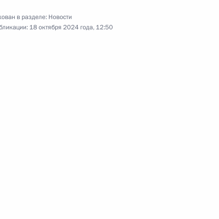
ован в разделе:
Новости
бликации:
18 октября 2024 года, 12:50
ран – членов БРИКС
:
16
асть, Ново-Огарёво
искусственного интеллекта
5
11м
14
47м