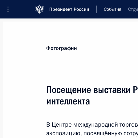
Президент России
События
Стру
Президент
Администрация
Государст
Новости
Стенограммы
Поездки
Те
Фотографии
Показа
Посещение выставки Р
интеллекта
Встреча с президентом Нового бан
22 октября 2024 года, 12:30
Казань
В Центре международной торгов
экспозицию, посвящённую сотру