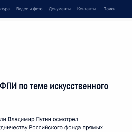
ктура
Видео и фото
Документы
Контакты
Поиск
венный Совет
Совет Безопасности
Комиссии и советы
леграммы
Сведения о Президенте
октябрь, 2024
ть следующие материалы
ФПИ по теме искусственного
ка развития Дилмой Роуссефф
2
ли Владимир Путин осмотрел
дничеству Российского фонда прямых