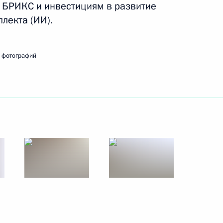
к
 БРИКС и инвестициям в развитие
ллекта (ИИ).
отрудничества с ОАЭ в сфере
18
ласть
 фотографий
12
ь
частие в саммите БРИКС