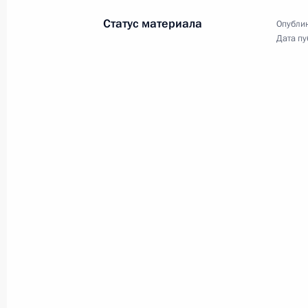
Статус материала
Опублик
Дата пу
18 октября 2024 года, пятница
Встреча с представителями СМИ ст
18 октября 2024 года, 17:50
Московская обл
Посещение выставки РФПИ по теме 
18 октября 2024 года, 12:50
Москва
Деловой форум БРИКС
18 октября 2024 года, 12:15
Москва