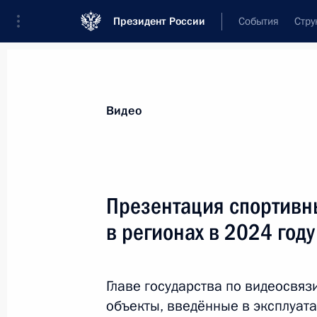
Президент России
События
Стру
Видеозаписи
Фотографии
Аудиозапи
Все материалы
Выступления
Совещан
Видео
Показа
Презентация спортивн
в регионах в 2024 году
Пленарное заседание
Международного форума
Главе государства по видеосвя
«Россия – спортивная
объекты, введённые в эксплуата
держава»