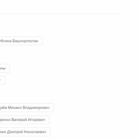
Международного форума
«Российская энергетическая
неделя»
26 сентября 2024 года
Видео, 43 мин.
ублика Башкортостан
оны
т
ярёв Михаил Владимирович
ренко Валерий Игоревич
нин Дмитрий Николаевич