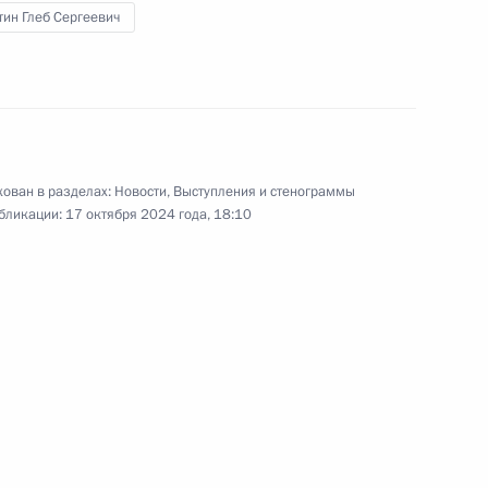
Видеообращение
ин Глеб Сергеевич
к участникам
торжественного вечера
по случаю 120-летия ТАСС
14 сентября 2024 года
Видео, 3 мин.
ован в разделах:
Новости
,
Выступления и стенограммы
бликации:
17 октября 2024 года, 18:10