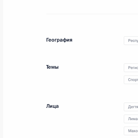
воссоединения ДНР, ЛНР,
Запорожской и Херсонской
областей с Россией
30 сентября 2024 года
Видео, 4 мин.
География
Респ
Темы
Реги
Спор
Лица
Дегт
Лима
Махо