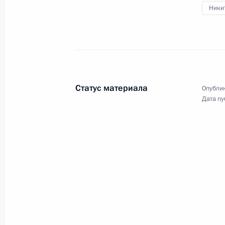
Заседание Военно-промышленной
Никит
комиссии по вопросу развития
БПЛА специального назначения
19 сентября 2024 года
Видео, 8 мин.
Статус материала
Опублик
Дата пу