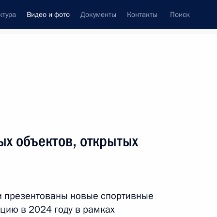
ктура
Видео и фото
Документы
Контакты
Поиск
си
ия, встречи
Встречи со СМИ
октябрь, 2024
ть следующие материалы
ых объектов, открытых
Презентация спортивных
объектов, открытых
зи презентованы новые спортивные
в регионах в 2024 году
цию в 2024 году в рамках