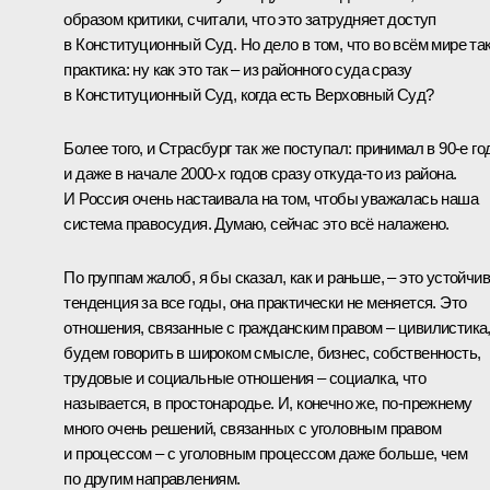
образом критики, считали, что это затрудняет доступ
в Конституционный Суд. Но дело в том, что во всём мире та
практика: ну как это так – из районного суда сразу
в Конституционный Суд, когда есть Верховный Суд?
Более того, и Страсбург так же поступал: принимал в 90-е г
и даже в начале 2000-х годов сразу откуда-то из района.
И Россия очень настаивала на том, чтобы уважалась наша
система правосудия. Думаю, сейчас это всё налажено.
По группам жалоб, я бы сказал, как и раньше, – это устойчи
тенденция за все годы, она практически не меняется. Это
отношения, связанные с гражданским правом – цивилистика
будем говорить в широком смысле, бизнес, собственность,
трудовые и социальные отношения – социалка, что
называется, в простонародье. И, конечно же, по-прежнему
много очень решений, связанных с уголовным правом
и процессом – с уголовным процессом даже больше, чем
по другим направлениям.