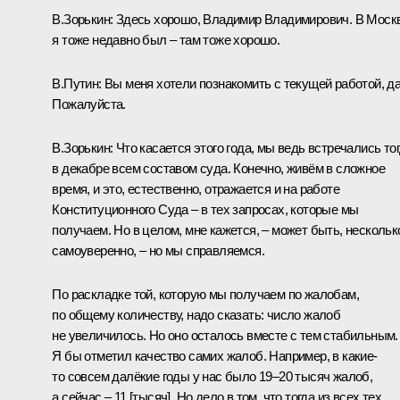
В.Зорькин:
Здесь хорошо, Владимир Владимирович. В Моск
я тоже недавно был – там тоже хорошо.
В.Путин:
Вы меня хотели познакомить с текущей работой, д
Пожалуйста.
В.Зорькин:
Что касается этого года, мы ведь встречались то
в декабре всем составом суда. Конечно, живём в сложное
время, и это, естественно, отражается и на работе
Конституционного Суда – в тех запросах, которые мы
получаем. Но в целом, мне кажется, – может быть, нескольк
самоуверенно, – но мы справляемся.
По раскладке той, которую мы получаем по жалобам,
по общему количеству, надо сказать: число жалоб
не увеличилось. Но оно осталось вместе с тем стабильным.
Я бы отметил качество самих жалоб. Например, в какие-
то совсем далёкие годы у нас было 19–20 тысяч жалоб,
а сейчас – 11 [тысяч]. Но дело в том, что тогда из всех тех