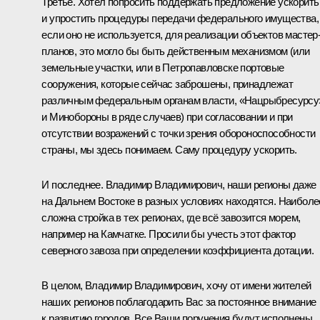
Третье. Хотел попросить поддержать предложение ускорить
и упростить процедуры передачи федерального имущества,
если оно не используется, для реализации объектов мастер
планов, это могло бы быть действенным механизмом (или
земельные участки, или в Петропавловске портовые
сооружения, которые сейчас заброшены, принадлежат
различным федеральным органам власти, «Нацрыбресурсу
и Минобороны в ряде случаев) при согласовании и при
отсутствии возражений с точки зрения обороноспособности
страны, мы здесь понимаем. Саму процедуру ускорить.
И последнее. Владимир Владимирович, наши регионы даже
на Дальнем Востоке в разных условиях находятся. Наиболе
сложна стройка в тех регионах, где всё завозится морем,
например на Камчатке. Просили бы учесть этот фактор
северного завоза при определении коэффициента дотации.
В целом, Владимир Владимирович, хочу от имени жителей
наших регионов поблагодарить Вас за постоянное внимание
к развитию городов. Все Ваши поручения будут исполнены