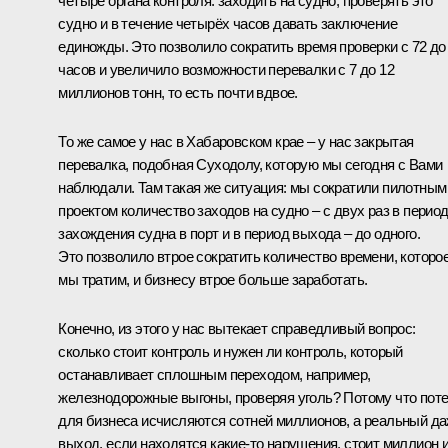
четыре органа контроля: заходить на судно, проверять это
судно и в течение четырёх часов давать заключение
единожды. Это позволило сократить время проверки с 72 до
часов и увеличило возможности перевалки с 7 до 12
миллионов тонн, то есть почти вдвое.
То же самое у нас в Хабаровском крае – у нас закрытая
перевалка, подобная Суходолу, которую мы сегодня с Вами
наблюдали. Там такая же ситуация: мы сократили пилотным
проектом количество заходов на судно – с двух раз в перио
захождения судна в порт и в период выхода – до одного.
Это позволило втрое сократить количество времени, которо
мы тратим, и бизнесу втрое больше заработать.
Конечно, из этого у нас вытекает справедливый вопрос:
сколько стоит контроль и нужен ли контроль, который
останавливает сплошным переходом, например,
железнодорожные выгоны, проверяя уголь? Потому что пот
для бизнеса исчисляются сотней миллионов, а реальный д
выход, если находятся какие-то нарушения, стоит миллион 