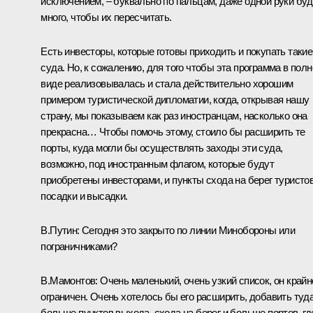
исключением, – буквально по пальцам, даже одной руки буд
много, чтобы их пересчитать.
Есть инвесторы, которые готовы приходить и покупать такие
суда. Но, к сожалению, для того чтобы эта программа в пол
виде реализовывалась и стала действительно хорошим
примером туристической дипломатии, когда, открывая нашу
страну, мы показываем как раз иностранцам, насколько она
прекрасна… Чтобы помочь этому, стоило бы расширить те
порты, куда могли бы осуществлять заходы эти суда,
возможно, под иностранным флагом, которые будут
приобретены инвесторами, и пункты схода на берег туристов
посадки и высадки.
В.Путин:
Сегодня это закрыто по линии Минобороны или
пограничниками?
В.Мамонтов:
Очень маленький, очень узкий список, он крайн
ограничен. Очень хотелось бы его расширить, добавить туд
больше пунктов выхода, схода на берег и больше портов, гд