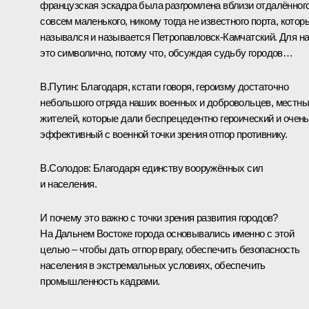
французская эскадра была разгромлена вблизи отдалённого
совсем маленького, никому тогда не известного порта, котор
назывался и называется Петропавловск-Камчатский. Для н
это символично, потому что, обсуждая судьбу городов…
В.Путин:
Благодаря, кстати говоря, героизму достаточно
небольшого отряда наших военных и добровольцев, местн
жителей, которые дали беспрецедентно героический и очень
эффективный с военной точки зрения отпор противнику.
В.Солодов:
Благодаря единству вооружённых сил
и населения.
И почему это важно с точки зрения развития городов?
На Дальнем Востоке города основывались именно с этой
целью – чтобы дать отпор врагу, обеспечить безопасность
населения в экстремальных условиях, обеспечить
промышленность кадрами.