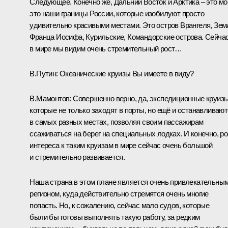
Следующее. Конечно же, Дальний Восток и Арктика – это мо
это наши границы России, которые изобилуют просто
удивительно красивыми местами. Это остров Врангеля, Зем
Франца Иосифа, Курильские, Командорские острова. Сейча
в мире мы видим очень стремительный рост…
В.Путин:
Океанические круизы Вы имеете в виду?
В.Мамонтов:
Совершенно верно, да, экспедиционные круизы
которые не только заходят в порты, но ещё и останавливаю
в самых разных местах, позволяя своим пассажирам
ссаживаться на берег на специальных лодках. И конечно, ро
интереса к таким круизам в мире сейчас очень большой
и стремительно развивается.
Наша страна в этом плане является очень привлекательны
регионом, куда действительно стремятся очень многие
попасть. Но, к сожалению, сейчас мало судов, которые
были бы готовы выполнять такую работу, за редким