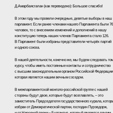
Д.Амарбаясгалан
(
как переведено
)
:
Большое спасибо!
В этом году мы провели очередные, девятые выборы в наш
парламент. Если ранее членами нашего Парламента были 7
человек, то с внесением изменений и дополнений в нашу
конституцию теперь наших членов Парламента стало 126.
В Парламент были избраны представители четырёх партий
и одного союза.
В нашей деятельности, конечно же, мы будем следовать то
курсу, чтобы иметь постоянные контакты и сотрудничество
с высшим законодательным органом Российской Федерации
которая является нашим вечным соседом.
В межпарламентской монголо-российской группе с нашей
стороны будут двое, которые будут возглавлять, – это
заместитель Председателя государственного хурала, котор
избран от Демократической партии, господин Пурэвдорж,
и от Народной парии – Булгантуя, который является другим