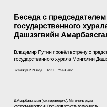
Беседа с председателем
государственного хурал
Дашзэгвийн Амарбаясга
Владимир Путин провёл встречу с предс
государственного хурала Монголии Даш
3 сентября 2024 года
12:30
Улан-Батор
Д.Амарбаясгалан
(
как переведено
)
:
Мы очень рады,
уважаемый господин Президент, что есть возможность