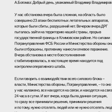
А.Богомаз
:
Добрый день, уважаемый Владимир Владимиров
У нас обстановка вчера была сложная, на область было
совершено 23 атаки беспилотных летательных аппаратов,
которые были сбиты, разрушений нет. Вечером вчера ДРГ
пыталась зайти на территорию нашей страны, прорыв
государственной границы в Климовском районе. Но силами
Погрануправления ФСБ России и Министерства обороны он
были отброшены, противнику нанесли огневое поражение.
Вчера обстановка в месте боестолкновения
стабилизировалась, в настоящее время находится под
контролем оперативного штаба.
Если говорить о взаимодействии всего силового блока –
власти, Министерства обороны, Погрануправления, – то оно
у нас налажено, все находятся на связи, и находятся на свя
24 часа в сутки. И вот вчера, когда была данная ситуация,
то сразу все принимали решения, принимали решения
и по тому, нужно отселять людей или не нужно отселять люд