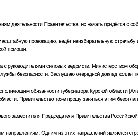
иям деятельности Правительства, но начать придётся с соб
масштабную провокацию, ведёт неизбирательную стрельбу из
рой помощи.
еча с руководителями силовых ведомств, Министерством об
лужбы безопасности. Заслушаю очередной доклад коллег по 
 исполняющим обязанности губернатора Курской области [
Ал
ласти. Правительство тоже прошу заняться этим безотлаг
ервого заместителя Председателя Правительства Российск
ым направлениям. Одним из этих направлений является стро