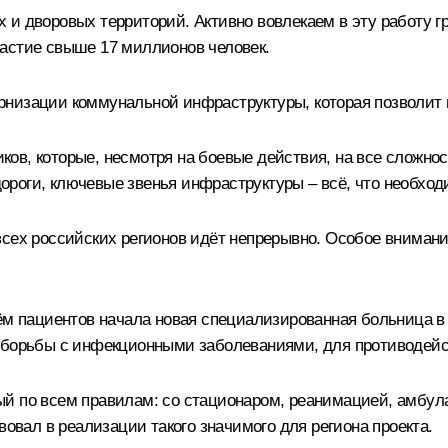
и дворовых территорий. Активно вовлекаем в эту работу гра
астие свыше 17 миллионов человек.
рнизации коммунальной инфраструктуры, которая позволит
ов, которые, несмотря на боевые действия, на все сложно
, дороги, ключевые звенья инфраструктуры – всё, что необх
 всех российских регионов идёт непрерывно. Особое внима
ём пациентов начала новая специализированная больница в 
я борьбы с инфекционными заболеваниями, для противодей
ый по всем правилам: со стационаром, реанимацией, амбу
вовал в реализации такого значимого для региона проекта.