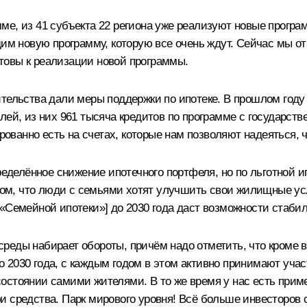
е, из 41 субъекта 22 региона уже реализуют новые програм
дим новую программу, которую все очень ждут. Сейчас мы о
товы к реализации новой программы.
ительства дали меры поддержки по ипотеке. В прошлом год
лей, из них 961 тысяча кредитов по программе с государст
ированно есть на счетах, которые нам позволяют надеяться, 
пределённое снижение ипотечного портфеля, но по льготной 
 том, что люди с семьями хотят улучшить свои жилищные у
 «Семейной ипотеки»] до 2030 года даст возможности стаби
реды набирает обороты, причём надо отметить, что кроме 
 2030 года, с каждым годом в этом активно принимают уча
остоянии самими жителями. В то же время у нас есть приме
 средства. Парк мирового уровня! Всё больше инвесторов 