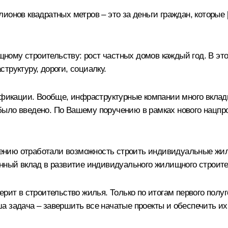
онов квадратных метров – это за деньги граждан, которые [н
ому строительству: рост частных домов каждый год. В это
труктуру, дороги, социалку.
зификации. Вообще, инфраструктурные компании много вкла
ыло введено. По Вашему поручению в рамках нового нацпрое
нию отработали возможность строить индивидуальные жилы
ённый вклад в развитие индивидуального жилищного строите
рит в строительство жилья. Только по итогам первого полуг
а задача – завершить все начатые проекты и обеспечить и