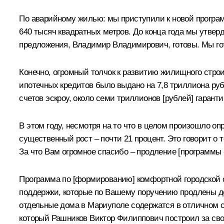
По аварийному жилью: мы приступили к новой программ
640 тысяч квадратных метров. До конца года мы утвер
предложения, Владимир Владимирович, готовы. Мы го
Конечно, огромный толчок к развитию жилищного стро
ипотечных кредитов было выдано на 7,8 триллиона руб
счетов эскроу, около семи триллионов [рублей] гарант
В этом году, несмотря на то что в целом произошло о
существенный рост – почти 21 процент. Это говорит о
За что Вам огромное спасибо – продление [программы
Программа по [формированию] комфортной городской с
поддержки, которые по Вашему поручению продлены до
отдельные дома в Мариуполе содержатся в отличном с
который Рашников Виктор Филиппович построил за свои