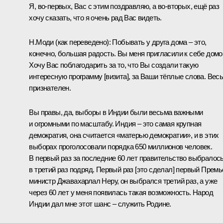
Я, во-первых, Вас с этим поздравляю, а во-вторых, ещё раз
хочу сказать, что я очень рад Вас видеть.
Н.Моди
(как переведено)
:
Побывать у друга дома – это,
конечно, большая радость. Вы меня пригласили к себе домо
Хочу Вас поблагодарить за то, что Вы создали такую
интересную программу [визита], за Ваши тёплые слова. Вес
признателен.
Вы правы, да, выборы в Индии были весьма важными
и огромными по масштабу. Индия – это самая крупная
демократия, она считается «матерью демократии», и в этих
выборах проголосовали порядка 650 миллионов человек.
В первый раз за последние 60 лет правительство выбралос
в третий раз подряд. Первый раз [это сделал] первый Премь
министр Джавахарлал Неру, он выбрался третий раз, а уже
через 60 лет у меня появилась такая возможность. Народ
Индии дал мне этот шанс – служить Родине.