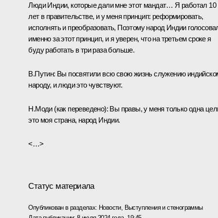
Люди Индии, которые дали мне этот мандат… Я работал 10
лет в правительстве, и у меня принцип: реформировать,
исполнять и преобразовать, Поэтому народ Индии голосова
именно за этот принцип, и я уверен, что на третьем сроке я
буду работать в три раза больше.
В.Путин:
Вы посвятили всю свою жизнь служению индийско
народу, и люди это чувствуют.
Н.Моди
(как переведено)
:
Вы правы, у меня только одна цел
это моя страна, народ Индии.
<…>
Статус материала
Опубликован в разделах:
Новости
,
Выступления и стенограммы
Дата публикации:
8 июля 2024 года, 19:45