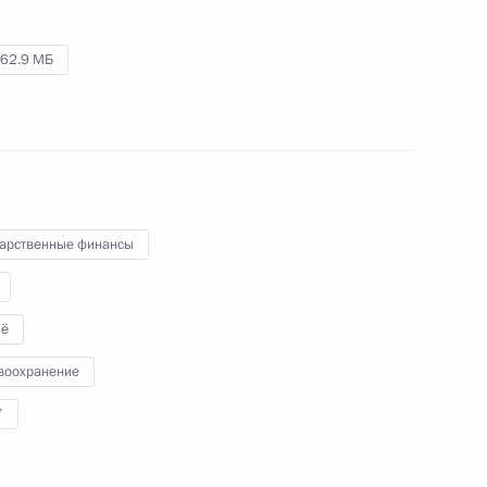
13 июня 2024 года
Аудио, 1 ч.
62.9 МБ
Под председательством
Президента в Дубне состоялось
заседание Совета по науке
и образованию
.
дарственные финансы
Совещание с членами
Правительства
ё
воохранение
4 июня 2024 года
Аудио, 1 ч.
7
Владимир Путин в режиме
видеоконференции провёл
совещание с членами