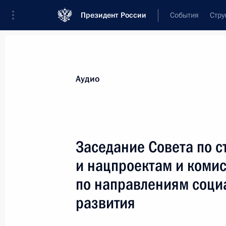
Президент России
События
Стру
Видеозаписи
Фотографии
Аудиозапи
Все материалы
Выступления
Совещан
Аудио
Показа
Заседание Совета по с
и нацпроектам и комис
Встреча с выпускниками
по направлениям соци
советских и российских вузо
развития