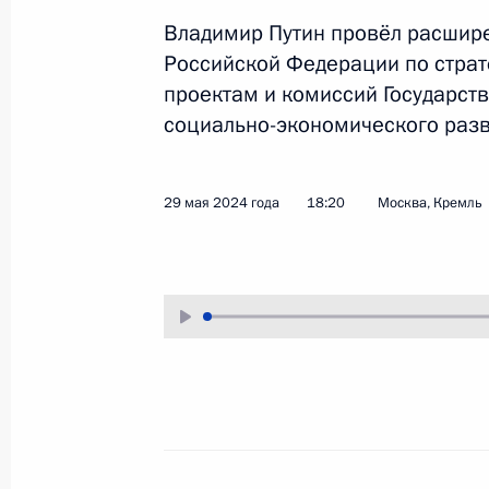
Владимир Путин провёл расшире
20 июня 2024 года
Аудио, 46 мин.
Российской Федерации по стра
Владимир Путин и Президент
проектам и комиссий Государст
Вьетнама То Лам встретились
социально-экономического разв
с выпускниками советских
и российских вузов. Мероприятие
прошло в Большом оперном
театре Ханоя.
29 мая 2024 года
18:20
Москва, Кремль
Встреча с руководством МИ
России