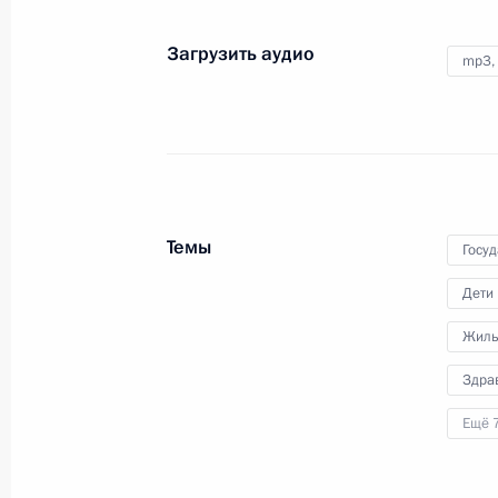
14 июня 2024 года
Аудио, 1 ч.
Загрузить аудио
Президент провёл встречу
mp3,
с руководством Министерства
иностранных дел Российской
Федерации.
Темы
Госу
Встреча с получателями
мегагрантов и ведущими
Дети
учёными
Жиль
Здра
13 июня 2024 года
Аудио, 1 ч.
Ещё 
В ходе посещения Объединённого
института ядерных исследований
Президент провёл встречу