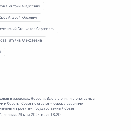
Правительства.
хов Дмитрий Андреевич
бьёв Андрей Юрьевич
ресенский Станислав Сергеевич
кова Татьяна Алексеевна
6
Заседание Совета
по стратегическому развитию
и нацпроектам и комиссий
Госсовета по направлениям
социально-экономического
развития
ован в разделах:
Новости
,
Выступления и стенограммы
,
29 мая 2024 года
Аудио, 1 ч.
ии и Советы
,
Совет по стратегическому развитию
ональным проектам
,
Государственный Совет
я
Владимир Путин провёл
бликации:
29 мая 2024 года, 18:20
расширенное заседание Совета
при Президенте Российской