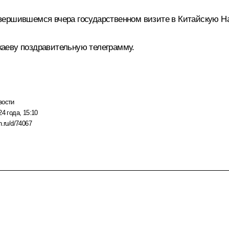
авершившемся вчера государственном
визите
в Китайскую Н
каеву
поздравительную телеграмму.
вости
24 года, 15:10
n.ru/d/74067