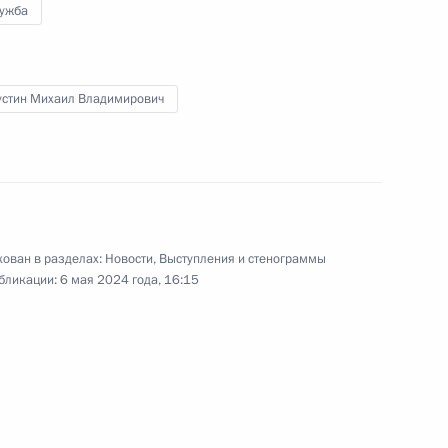
ликвидации последствий
лужба
паводков
стин Михаил Владимирович
24 апреля 2024 года
Видео, 1 ч.
ован в разделах:
Новости
,
Выступления и стенограммы
бликации:
6 мая 2024 года, 16:15