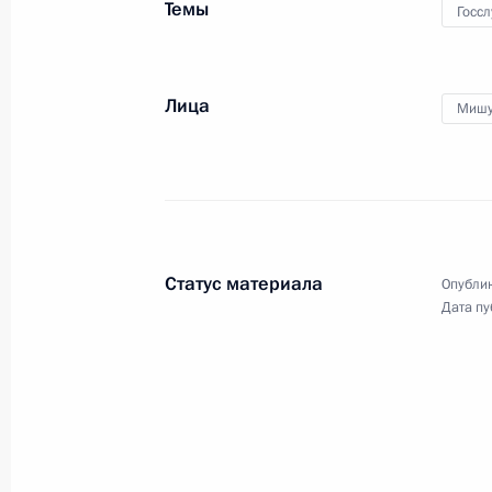
Темы
РСПП
Госс
Лица
Мишу
25 апреля 2024 года
Видео, 3 ч.
Статус материала
Опублик
Дата пу