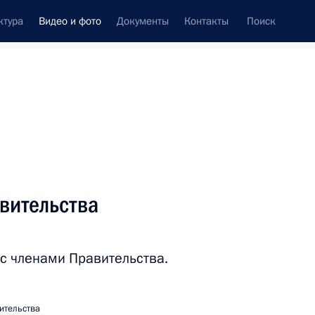
ктура
Видео и фото
Документы
Контакты
Поиск
си
ия, встречи
Встречи со СМИ
май, 2024
ть следующие материалы
вительства
Встреча с членами
 с членами Правительства.
Правительства
ительства