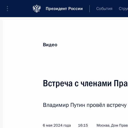
Президент России
События
Стру
Видеозаписи
Фотографии
Аудиозапи
Все материалы
Выступления
Совещан
Видео
Показа
Встреча с членами Пра
Заседание Высшего
Владимир Путин провёл встречу
Евразийского
экономического совета
6 мая 2024 года
16:15
Москва, Дом Прав
в расширенном составе