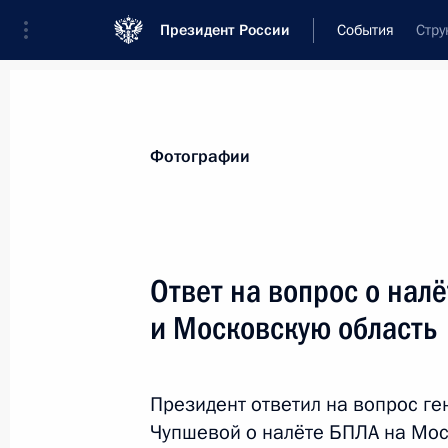
Президент России
События
Стру
Президент
Администрация
Государст
Новости
Стенограммы
Поездки
Те
Фотографии
Показа
Ответ на вопрос о нал
и Московскую область
Совещание с членами Правительст
31 мая 2023 года, 16:10
Москва, Кремль
Президент ответил на вопрос г
Чупшевой о налёте БПЛА на Мос