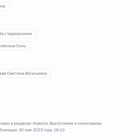
ина
ом Турции Реджепом Тайипом
ба с терроризмом
ужённые Силы
 (Якутия) Айсеном Николаевым
3
ева Светлана Витальевна
ограничника
ован в разделах:
Новости
,
Выступления и стенограммы
1
3м
бликации:
30 мая 2023 года, 16:10