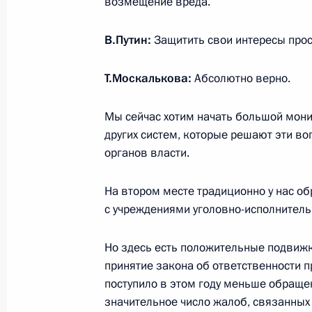
возмещение вреда.
Телефонный разговор с Президен
В.Путин:
Защитить свои интересы прос
12 мая 2023 года, 17:50
Т.Москалькова:
Абсолютно верно.
Совещание с постоянными членами
Мы сейчас хотим начать большой мони
других систем, которые решают эти во
12 мая 2023 года, 13:50
Москва, Кремль
органов власти.
На втором месте традиционно у нас о
11 мая 2023 года, четверг
с учреждениями уголовно-исполнитель
Встреча с губернатором Тюменской
Но здесь есть положительные подвижк
Моором
принятие закона об ответственности п
11 мая 2023 года, 13:45
Московская област
поступило в этом году меньше обращен
значительное число жалоб, связанных