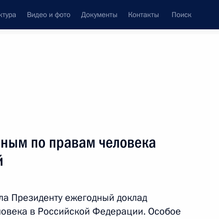
ктура
Видео и фото
Документы
Контакты
Поиск
венный Совет
Совет Безопасности
Комиссии и советы
леграммы
Сведения о Президенте
май, 2023
ть следующие материалы
нным по правам человека
й
и Сербской Милорадом
5
ла Президенту ежегодный доклад
ловека в Российской Федерации. Особое