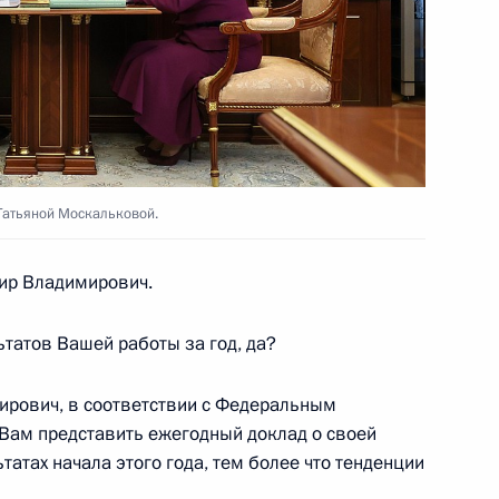
го Суда Вячеславом
3
Татьяной Москальковой.
ир Владимирович.
ских военных
ьтатов Вашей работы за год, да?
рович, в соответствии с Федеральным
Вам представить ежегодный доклад о своей
ьтатах начала этого года, тем более что тенденции