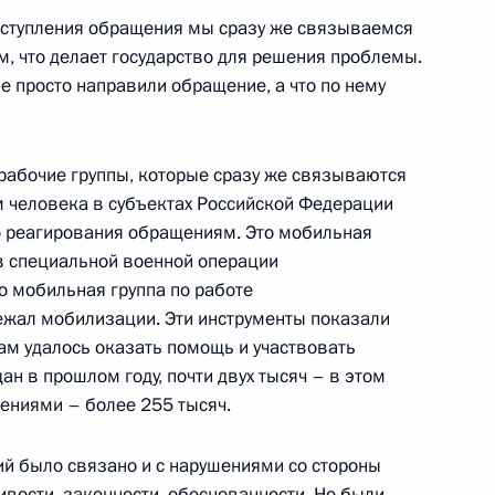
поступления обращения мы сразу же связываемся
м, что делает государство для решения проблемы.
не просто направили обращение, а что по нему
ва
:
3
рабочие группы, которые сразу же связываются
 человека в субъектах Российской Федерации
о реагирования обращениям. Это мобильная
глашения с Ираном
5
19м
ов специальной военной операции
зной дороги Решт – Астара
о мобильная группа по работе
лежал мобилизации. Эти инструменты показали
ам удалось оказать помощь и участвовать
ан в прошлом году, почти двух тысяч – в этом
щениями – более 255 тысяч.
ом Казахстана Касым-
й было связано и с нарушениями со стороны
вости, законности, обоснованности. Но были