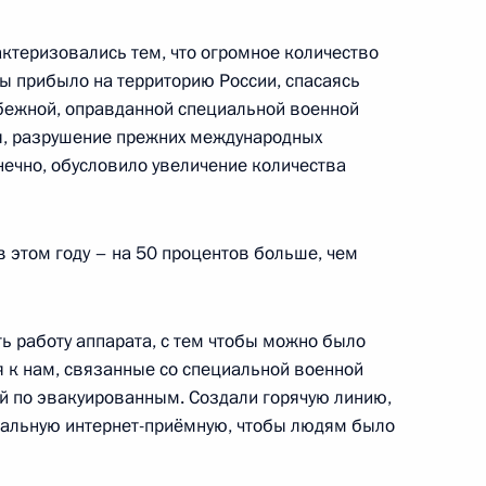
льным отношениям
рактеризовались тем, что огромное количество
:
19
ы прибыло на территорию России, спасаясь
бежной, оправданной специальной военной
я, разрушение прежних международных
нечно, обусловило увеличение количества
кого края Михаилом
3
в этом году – на 50 процентов больше, чем
ь работу аппарата, с тем чтобы можно было
 к нам, связанные со специальной военной
ой по эвакуированным. Создали горячую линию,
нних полевых работ
:
7
циальную интернет-приёмную, чтобы людям было