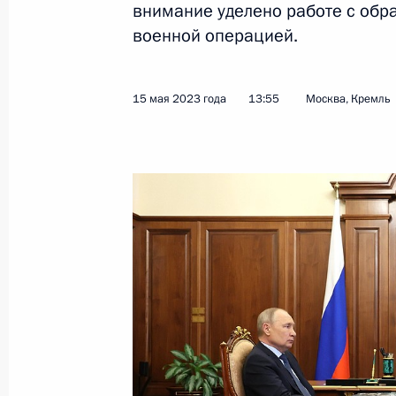
внимание уделено работе с обр
военной операцией.
Встреча с Председателем Конститу
Зорькиным
15 мая 2023 года
13:55
Москва, Кремль
23 мая 2023 года, 18:20
Москва, Кремль
24–25 мая Владимир Путин примет 
саммита Евразийского экономичес
23 мая 2023 года, 15:35
Церемония вручения государственн
23 мая 2023 года, 15:10
Москва, Кремль