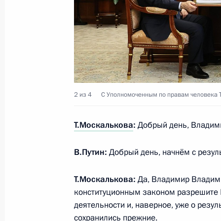
22 мая 2023 года, понедельник
Встреча с Председателем Верховно
Лебедевым
22 мая 2023 года, 14:40
Москва, Кремль
2 из 4
С Уполномоченным по правам человека 
Т.Москалькова
:
Добрый день, Владим
21 мая 2023 года, воскресенье
Владимир Путин поздравил россий
В.Путин:
Добрый день, начнём с резул
с освобождением Артёмовска
Т.Москалькова:
21 мая 2023 года, 01:00
Да, Владимир Владими
конституционным законом разрешите 
деятельности и, наверное, уже о резул
сохранились прежние.