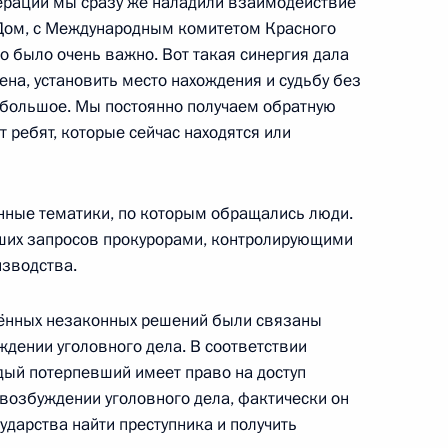
ерации мы сразу же наладили взаимодействие
Дом, с Международным комитетом Красного
о было очень важно. Вот такая синергия дала
на, установить место нахождения и судьбу без
о большое. Мы постоянно получаем обратную
ам человека Татьяной
4
т ребят, которые сейчас находятся или
онные тематики, по которым обращались люди.
ших запросов прокурорами, контролирующими
изводства.
й Эдуарда Сагалаева
нённых незаконных решений были связаны
дении уголовного дела. В соответствии
дый потерпевший имеет право на доступ
 возбуждении уголовного дела, фактически он
дарства найти преступника и получить