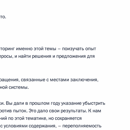
том ЮАР Сирилом Рамафозой
то.
 Совета Безопасности
3
торинг именно этой темы – поизучать опыт
просы, и найти решения и предложения для
бращения, связанные с местами заключения,
ной системы.
 области Александром
3
и. Вы дали в прошлом году указание убыстрить
ротив пыток. Это дало свои результаты. К нам
ь, Ново-Огарёво
ий по этой тематике, но сохраняется
 с условиями содержания, – переполняемость