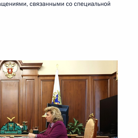
ащениями, связанными со специальной
ционного Суда Валерием
5
участие в мероприятиях
кого союза в Москве
ых наград
:
56