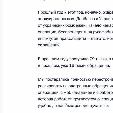
19 мая 2023 года, пятница
Заседание Совета по межнациона
Прошлый год и этот год, конечно, оха
эвакуированных из Донбасса и Украин
19 мая 2023 года, 17:05
Пятигорск
от украинских бомбёжек. Начало неиз
операции, беспрецедентная русофоби
институтов правозащиты – всё это, ко
18 мая 2023 года, четверг
обращений.
Встреча с губернатором Хабаровс
В прошлом году поступило 79 тысяч, а 
Дегтярёвым
в прошлом, уже 16 тысяч обращений.
18 мая 2023 года, 14:10
Москва, Кремль
Мы постарались полностью перестроит
реагировать на экстренные обращения
операцией, с мобилизацией и с работ
Совещание о ходе проведения весе
которая работает круглосуточно, спе
18 мая 2023 года, 13:30
Москва, Кремль
удобно до нас быстрее «достучаться».