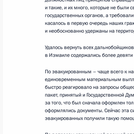
и такие, и их много, которые не были
государственных органов, а требовали
16 мая 2023 года, вторник
касалось в первую очередь наших гра
и необоснованно удержаны на террито
Встреча с губернатором Амурской
16 мая 2023 года, 17:40
Москва, Кремль
Удалось вернуть всех дальнобойщиков,
в Измаиле содержались более девяти 
По эвакуированным – чаще всего к н
Встреча с губернатором Новосибир
единовременным материальным выплата
Травниковым
быстро реагировало на запросы обще
16 мая 2023 года, 17:10
Москва, Кремль
пакет, принятый и Государственной Дум
за того, что был сначала оформлен тол
оформлялись документы. Сейчас эта си
эвакуированных получили такую помощ
15 мая 2023 года, понедельник
Совещание с постоянными членами