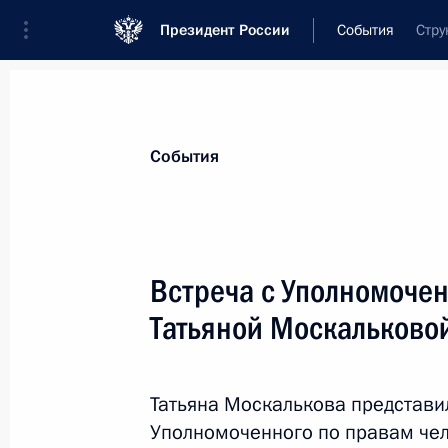
Президент России
События
Стру
Президент
Администрация
Государст
Новости
Стенограммы
Поездки
Те
События
Показа
Встреча с Уполномоче
Татьяной Москальково
23 мая 2023 года, вторник
Встреча с Президентом Республик
Додиком
Татьяна Москалькова представи
Уполномоченного по правам че
23 мая 2023 года, 20:00
Москва, Кремль