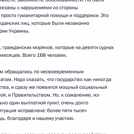
 связаны с нарушениями со стороны
 просто гуманитарной помощи и поддержки. Это
жданских лиц, которые были незаконно
рии Украины.
 области Василием Орловым
4
 гражданских моряков, которые на девяти суднах
месяцев. Всего 168 человек.
ам обращались по несвоевременным
ской области Андреем
3
м. Надо сказать, что государство как никогда
ства, и сразу же появился мощный социальный
ой, и Правительством. Но, к сожалению, из-
ько один выплатной пункт, очень долго
туация исправлена: более пяти тысяч
ь, благодаря и нашему участию.
 Совета Безопасности
2