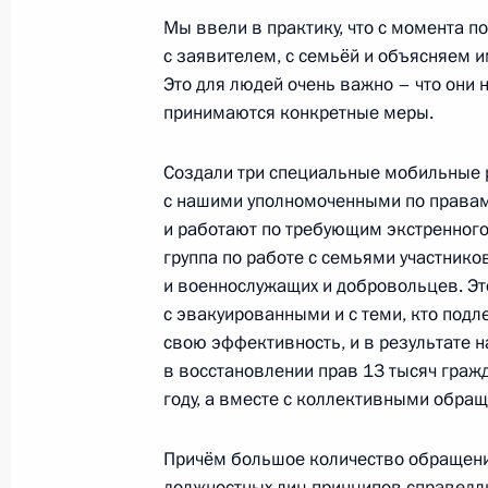
Мы ввели в практику, что с момента 
17 мая 2023 года, среда
с заявителем, с семьёй и объясняем и
Это для людей очень важно – что они 
Совещание с членами Правительст
принимаются конкретные меры.
17 мая 2023 года, 14:55
Москва, Кремль
Создали три специальные мобильные 
с нашими уполномоченными по правам
и работают по требующим экстренног
Церемония подписания межправcо
группа по работе с семьями участник
о сотрудничестве по созданию желе
и военнослужащих и добровольцев. Эт
17 мая 2023 года, 11:50
Москва, Кремль
с эвакуированными и с теми, кто под
свою эффективность, и в результате н
в восстановлении прав 13 тысяч гражд
году, а вместе с коллективными обра
Телефонный разговор с Президент
Жомартом Токаевым
Причём большое количество обращени
17 мая 2023 года, 11:10
должностных лиц принципов справедли