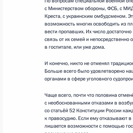
По вопросам специальной военной оп
с Министерством обороны, ФСБ, с МИ
15 мая 2023 года, 15:30
Москва, Кремль
Креста, с украинским омбудсменом. Эт
возможность многих освободить из пле
вести пропавших. Их число достаточн
Встреча с Уполномоченным по прав
связь от их семей и непосредственно о
Москальковой
в госпитале, или уже дома.
15 мая 2023 года, 13:55
Москва, Кремль
И конечно, никто не отменял традици
Больше всего было удовлетворено на
органами в сфере уголовного судопро
13 мая 2023 года, суббота
Соболезнования в связи с кончино
Чаще всего, почти что половина отме
с необоснованными отказами в возбуж
13 мая 2023 года, 14:05
со статьёй 52 Конституции России каж
к правосудию. Если ему отказывают в
лишается возможности с помощью госу
12 мая 2023 года, пятница