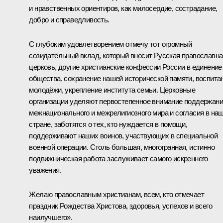
и нравственных ориентиров, как милосердие, сострадание,
добро и справедливость.
С глубоким удовлетворением отмечу тот огромный
созидательный вклад, который вносит Русская православна
церковь, другие христианские конфессии России в единение
общества, сохранение нашей исторической памяти, воспита
молодёжи, укрепление института семьи. Церковные
организации уделяют первостепенное внимание поддержан
межнационального и межрелигиозного мира и согласия в на
стране, заботятся о тех, кто нуждается в помощи,
поддерживают наших воинов, участвующих в специальной
военной операции. Столь большая, многогранная, истинно
подвижническая работа заслуживает самого искреннего
уважения.
Желаю православным христианам, всем, кто отмечает
праздник Рождества Христова, здоровья, успехов и всего
наилучшего».