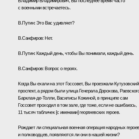
Владимир Владимирович, Вы последнее время часто
с военными встречаетесь.
В.Путин:
Это Вас удивляет?
В.Санфиров:
Нет.
В.Путин:
Каждый день, чтобы Вы понимали, каждый день.
В.Санфиров:
Вопрос о героях.
Когда Вы ехали на этот Госсовет, Вы проезжали Кутузовский
проспект, а рядом были улица Генерала Дорохова, Раевского
Барклая-де-Толли, Василисы Кожиной, в принципе сам
Госсовет проходил в том зале, где тоже, если не ошибаюсь,
11 тысяч табличек [с именами] георгиевских героев.
Рождает ли специальная военная операция народных герое
и полководцев, появляются ли они в нашей жизни?