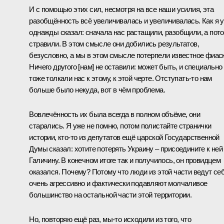
И с помощью этих сил, несмотря на все наши усилия, эта
разобщённость всё увеличивалась и увеличивалась. Как я 
однажды сказал: сначала нас растащили, разобщили, а пот
стравили. В этом смысле они добились результатов,
безусловно, а мы в этом смысле потерпели известное фиаск
Ничего другого [нам] не оставили: может быть, и специально
тоже толкали нас к этому, к этой черте. Отступать-то нам
больше было некуда, вот в чём проблема.
Вовлечённость их была всегда в полном объёме, они
старались. Я уже не помню, потом полистайте странички
истории, кто-то из депутатов ещё царской Государственной
Думы сказал: хотите потерять Украину – присоедините к ней
Галичину. В конечном итоге так и получилось, он провидцем
оказался. Почему? Потому что люди из этой части ведут се
очень агрессивно и фактически подавляют молчаливое
большинство на остальной части этой территории.
Но, повторяю ещё раз, мы-то исходили из того, что