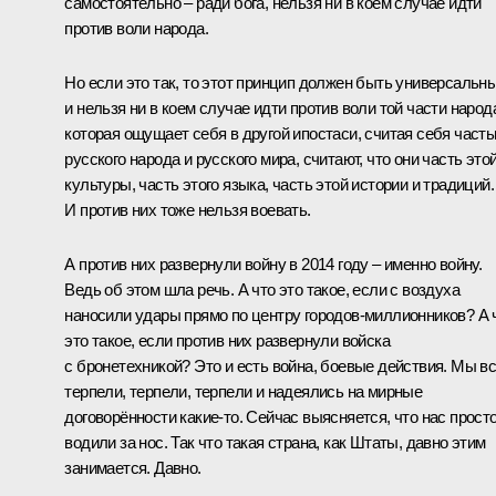
самостоятельно – ради бога, нельзя ни в коем случае идти
против воли народа.
Но если это так, то этот принцип должен быть универсальн
и нельзя ни в коем случае идти против воли той части народ
которая ощущает себя в другой ипостаси, считая себя част
русского народа и русского мира, считают, что они часть это
культуры, часть этого языка, часть этой истории и традиций.
И против них тоже нельзя воевать.
А против них развернули войну в 2014 году – именно войну.
Ведь об этом шла речь. А что это такое, если с воздуха
наносили удары прямо по центру городов-миллионников? А 
это такое, если против них развернули войска
с бронетехникой? Это и есть война, боевые действия. Мы в
терпели, терпели, терпели и надеялись на мирные
договорённости какие-то. Сейчас выясняется, что нас прост
водили за нос. Так что такая страна, как Штаты, давно этим
занимается. Давно.