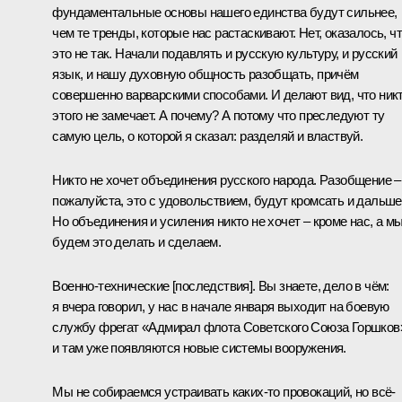
фундаментальные основы нашего единства будут сильнее,
чем те тренды, которые нас растаскивают. Нет, оказалось, ч
это не так. Начали подавлять и русскую культуру, и русский
язык, и нашу духовную общность разобщать, причём
совершенно варварскими способами. И делают вид, что ник
этого не замечает. А почему? А потому что преследуют ту
самую цель, о которой я сказал: разделяй и властвуй.
Никто не хочет объединения русского народа. Разобщение –
пожалуйста, это с удовольствием, будут кромсать и дальше
Но объединения и усиления никто не хочет – кроме нас, а м
будем это делать и сделаем.
Военно-технические [последствия]. Вы знаете, дело в чём:
я вчера говорил, у нас в начале января выходит на боевую
службу фрегат «Адмирал флота Советского Союза Горшков
и там уже появляются новые системы вооружения.
Мы не собираемся устраивать каких-то провокаций, но всё-