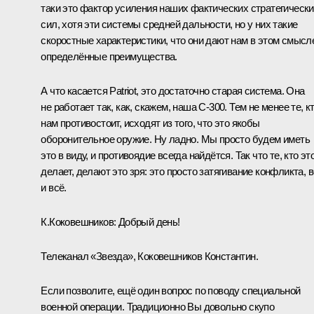
таки это фактор усиления наших фактических стратегическ
сил, хотя эти системы средней дальности, но у них такие
скоростные характеристики, что они дают нам в этом смысл
определённые преимущества.
А что касается Patriot, это достаточно старая система. Она
не работает так, как, скажем, наша С-300. Тем не менее те, к
нам противостоит, исходят из того, что это якобы
оборонительное оружие. Ну ладно. Мы просто будем иметь
это в виду, и противоядие всегда найдётся. Так что те, кто эт
делает, делают это зря: это просто затягивание конфликта, в
и всё.
К.Коковешников:
Добрый день!
Телеканал «Звезда», Коковешников Константин.
Если позволите, ещё один вопрос по поводу специальной
военной операции. Традиционно Вы довольно скупо