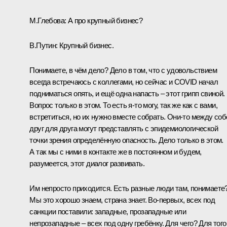
М.Глебова:
А про крупный бизнес?
В.Путин:
Крупный бизнес.
Понимаете, в чём дело? Дело в том, что с удовольствием
всегда встречаюсь с коллегами, но сейчас и COVID начал
подниматься опять, и ещё одна напасть – этот грипп свиной.
Вопрос только в этом. То есть я-то могу, так же как с вами,
встретиться, но их нужно вместе собрать. Они-то между соб
друг для друга могут представлять с эпидемиологической
точки зрения определённую опасность. Дело только в этом.
А так мы с ними в контакте же в постоянном и будем,
разумеется, этот диалог развивать.
Им непросто приходится. Есть разные люди там, понимаете
Мы это хорошо знаем, страна знает. Во-первых, всех под
санкции поставили: западные, прозападные или
непрозападные – всех под одну гребёнку. Для чего? Для того