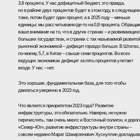
3,8 процента. У нас дефицитный бюджет, это правда,
но в районе двух процентов будет в этом году, в следующем
тоже, потом будет один процент, а в 2025 году – меньше
единицы: мы рассчитываем где-то на 0,8 процента. Обраща
ваше внимание на то, что в других странах – и развивающих
больших государствах, и странах с так называемой развито
рыночной экономикой – дефицит гораздо больше. В Штатах,
по-моему, 5,7, в Китае – свыше семи процентов. Во всех
ведущих экономиках дефицит за пять процентов улетает
везде. У нас – нет.
Это хорошая, фундаментальная база, для того чтобы
двигаться уверенно в 2023 год.
Что является приоритетом 2023 года? Развитие
инфраструктуры, это обязательно. Наверно, не нужно
перечислять, там очень много: и Восточный полигон, и дорог
«Север–Юг», развитие инфраструктуры внутри страны –
совсем недавно Марат Шакирзянович Хуснуллин докладыв