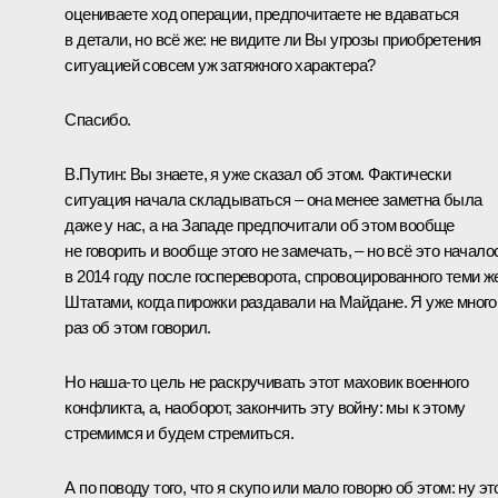
оцениваете ход операции, предпочитаете не вдаваться
в детали, но всё же: не видите ли Вы угрозы приобретения
ситуацией совсем уж затяжного характера?
Спасибо.
В.Путин:
Вы знаете, я уже сказал об этом. Фактически
ситуация начала складываться – она менее заметна была
даже у нас, а на Западе предпочитали об этом вообще
не говорить и вообще этого не замечать, – но всё это начало
в 2014 году после госпереворота, спровоцированного теми ж
Штатами, когда пирожки раздавали на Майдане. Я уже много
раз об этом говорил.
Но наша-то цель не раскручивать этот маховик военного
конфликта, а, наоборот, закончить эту войну: мы к этому
стремимся и будем стремиться.
А по поводу того, что я скупо или мало говорю об этом: ну эт