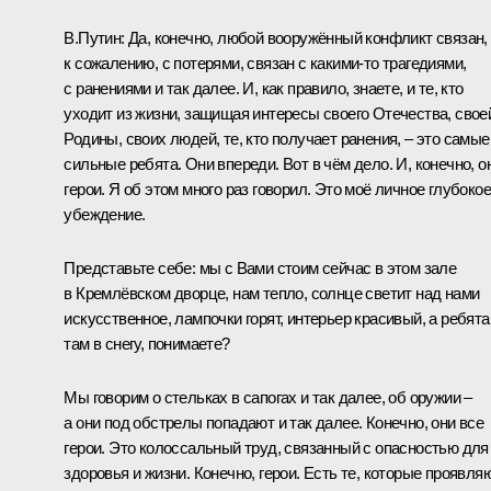
В.Путин:
Да, конечно, любой вооружённый конфликт связан,
к сожалению, с потерями, связан с какими-то трагедиями,
с ранениями и так далее. И, как правило, знаете, и те, кто
уходит из жизни, защищая интересы своего Отечества, свое
Родины, своих людей, те, кто получает ранения, – это самые
сильные ребята. Они впереди. Вот в чём дело. И, конечно, о
герои. Я об этом много раз говорил. Это моё личное глубокое
убеждение.
Представьте себе: мы с Вами стоим сейчас в этом зале
в Кремлёвском дворце, нам тепло, солнце светит над нами
искусственное, лампочки горят, интерьер красивый, а ребята
там в снегу, понимаете?
Мы говорим о стельках в сапогах и так далее, об оружии –
а они под обстрелы попадают и так далее. Конечно, они все
герои. Это колоссальный труд, связанный с опасностью для
здоровья и жизни. Конечно, герои. Есть те, которые проявля