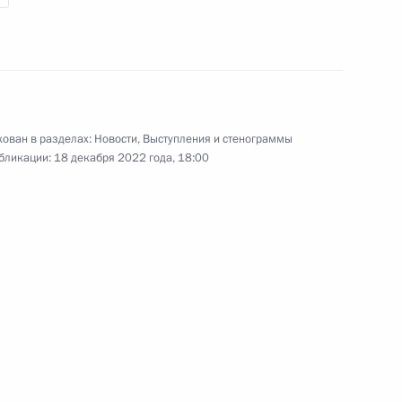
Президент в режиме
видеоконференции провёл
заседание Совета при Президенте
по стратегическому развитию
и национальным проектам.
ован в разделах:
Новости
,
Выступления и стенограммы
бликации:
18 декабря 2022 года, 18:00
Пресс-конференция
по итогам визита в Киргизию
9 декабря 2022 года
Аудио, 41 мин.
Завершая рабочий визит
в Киргизию, глава Российского
государства ответил на вопросы
представителей СМИ.