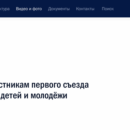
ктура
Видео и фото
Документы
Контакты
Поиск
си
ия, встречи
Встречи со СМИ
декабрь, 2022
ть следующие материалы
стникам первого съезда
 детей и молодёжи
Российско-белорусские
переговоры