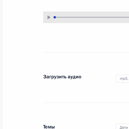
19 декабря 2022 года
Аудио, 37 мин.
Владимир Путин и Президент
Белоруссии Александр Лукашенко
провели совместную пресс-
конференцию по итогам
российско-белорусских
переговоров.
Загрузить аудио
mp3,
Видеообращение
к участникам первого съезда
Российского движения детей
и молодёжи
18 декабря 2022 года
Аудио, 4 мин.
Темы
Дети