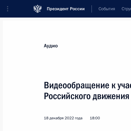
Президент России
События
Стру
Видеозаписи
Фотографии
Аудиозапи
Все материалы
Выступления
Совещан
Аудио
Показа
Видеообращение к уча
Российского движения
Пресс-конференция
по итогам российско-
18 декабря 2022 года
18:00
белорусских переговоров