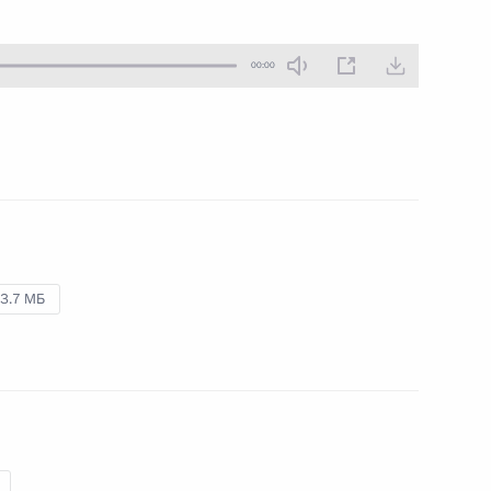
19 декабря 2022 года
Аудио, 11 мин.
00:00
3.7 МБ
Заседание Совета
по стратегическому
развитию и национальным
проектам
15 декабря 2022 года
Аудио, 2 ч.