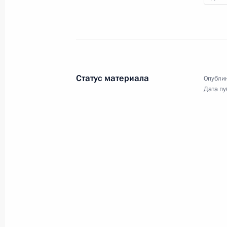
Статус материала
Опублик
Дата пу
Совещание с членами
Правительства
14 декабря 2022 года
Аудио, 51 мин.
Президент в режиме
видеоконференции провёл
совещание с членами
Правительства.