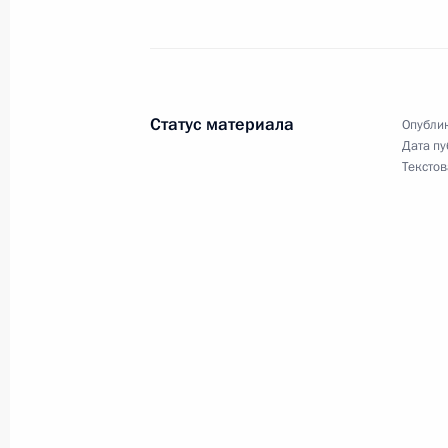
проходящем на острове Хоккайдо
7 июля 2008 года, 09:51
Статус материала
Опублик
Встреча с Президентом Соединённ
Дата пу
Текстов
Бушем
7 июля 2008 года, 07:20
Япония, остров Хок
6 июля 2008 года, воскресенье
Дмитрий Медведев поздравил През
Америки Джорджа Буша с Днём ро
6 июля 2008 года, 18:00