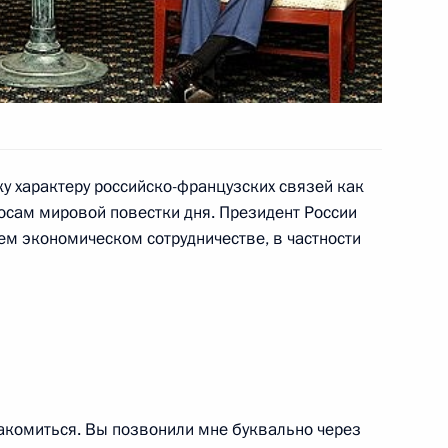
дного артиста РСФСР Андрея
 характеру российско-французских связей как
росам мировой повестки дня. Президент России
я саммита «большой
ем экономическом сотрудничестве, в частности
вёл брифинг для журналистов
ьшой восьмёрки» посвящён
3
акомиться. Вы позвонили мне буквально через