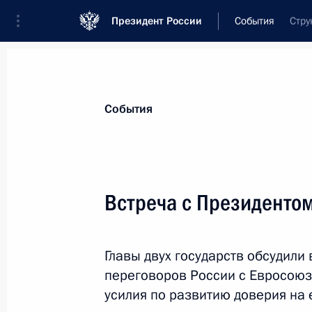
Президент России
События
Стру
Президент
Администрация
Государст
Новости
Стенограммы
Поездки
Те
События
Показа
Встреча с Президенто
Поздравление народной артистке 
с юбилеем
Главы двух государств обсудили
9 июля 2008 года, 09:00
переговоров России с Евросоюз
усилия по развитию доверия на