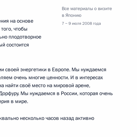
икобритании Гордоном
Все материалы о визите
1
в Японию
ения на основе
7 − 9 июля 2008 года
того, чтобы
ьно плодотворное
ый состоится
иколя Саркози
1
ии своей энергетики в Европе. Мы нуждаемся
еляем очень многие ценности. И в интересах
а найти своё место на мировой арене,
 ФРГ Ангелой Меркель
 Дорфуру. Мы нуждаемся в России, которая очень
1
ерия в мире.
уквально несколько часов назад активно
ми» на Хоккайдо посвящён
3