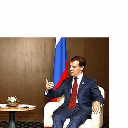
ьшой восьмёрки» прошёл
1
инистров Италии Сильвио
3
нии Ясуо Фукудой
2