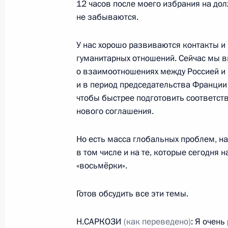
12 часов после моего избрания на до
не забываются.
7 июля 2008 года, понедельник
У нас хорошо развиваются контакты и 
Дмитрий Медведев вместе с други
гуманитарных отношений. Сейчас мы 
о взаимоотношениях между Россией и 
встретился с представителями «юн
и в период председательства Франции
7 июля 2008 года, 15:00
Тояко
чтобы быстрее подготовить соответст
нового соглашения.
По приглашению Дмитрия Медведев
Но есть масса глобальных проблем, на
с государственным визитом будет 
в том числе и на те, которые сегодня 
2008 года Президент Итальянской
«восьмёрки».
Наполитано
Готов обсудить все эти темы.
7 июля 2008 года, 14:20
Н.САРКОЗИ
(как переведено)
: Я очень