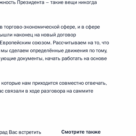
лжность Президента – такие вещи никогда
в торгово-экономической сфере, и в сфере
ми участниками саммита G8
вышли наконец на новый договор
3
Европейским союзом. Рассчитываем на то, что
ошеской восьмёрки»
 мы сделаем определённые движения по тому,
вующие документы, начать работать на основе
а в России
 которые нам приходится совместно отвечать,
находиться 15–18 июля
нас связали в ходе разговора на саммите
 Республики Джорджо
Смотрите также
 рад Вас встретить