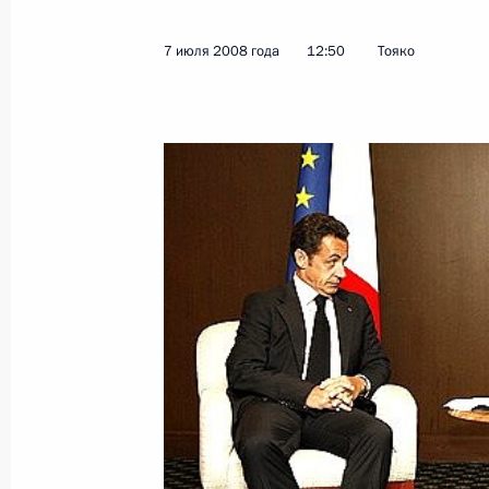
Третий день работы саммита «бол
7 июля 2008 года
12:50
Тояко
в формате «восемь плюс восемь»
9 июля 2008 года, 08:00
8 июля 2008 года, вторник
Встреча с Председателем Совета м
Берлускони
8 июля 2008 года, 14:00
Тояко
Встреча с Премьер-министром Япо
8 июля 2008 года, 13:15
Тояко