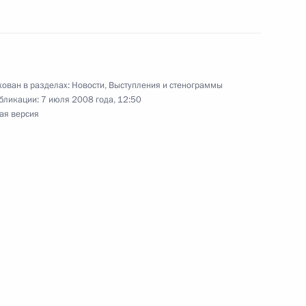
ован в разделах:
Новости
,
Выступления и стенограммы
ых Штатов Америки Джорджем
бликации:
7 июля 2008 года, 12:50
2
ая версия
кайдо, Тояко-Онсэн
идента Соединённых Штатов
ждения