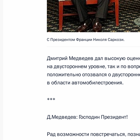
Дмитрий Медведев поздравил наро
Мягкова с 70-летием
8 июля 2008 года, 13:00
С Президентом Франции Николя Саркози.
Дмитрий Медведев дал высокую оценку
на двустороннем уровне, так и по воп
По завершении рабочего заседани
положительно отозвался о двусторонн
восьмёрки» Дмитрий Медведев про
в области автомобилестроения.
8 июля 2008 года, 11:00
Тояко
***
Второй день работы саммита «бол
Д.Медведев: Господин Президент!
проблеме изменения климата
Рад возможности повстречаться, позн
8 июля 2008 года, 10:00
Тояко