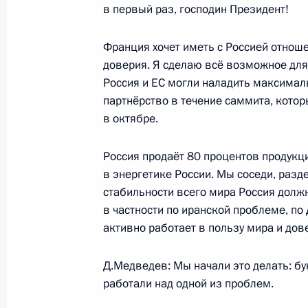
в первый раз, господин Президент!
Встреча с Премьер-министром Вел
Брауном
Франция хочет иметь с Россией отнош
7 июля 2008 года, 14:15
Тояко
доверия. Я сделаю всё возможное для 
Россия и ЕС могли наладить максимал
партнёрство в течение саммита, котор
в октябре.
Встреча с Президентом Франции Н
7 июля 2008 года, 12:50
Тояко
Россия продаёт 80 процентов продукц
в энергетике России. Мы соседи, разд
стабильности всего мира Россия должн
Встреча с Федеральным канцлером
в частности по иранской проблеме, по
активно работает в пользу мира и дов
7 июля 2008 года, 12:15
Тояко
Д.Медведев: Мы начали это делать: б
работали над одной из проблем.
Первый день саммита «Группы вось