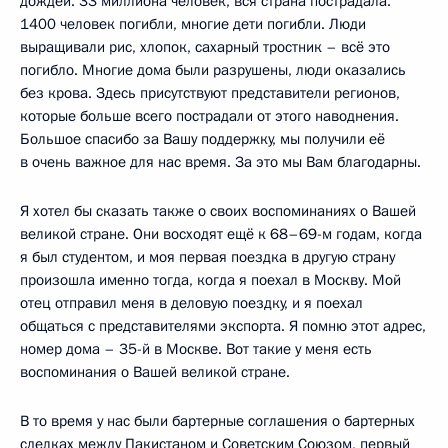
дождей. 33 миллиона человек, вся страна пострадала.
1400 человек погибли, многие дети погибли. Люди
выращивали рис, хлопок, сахарный тростник – всё это
погибло. Многие дома были разрушены, люди оказались
без крова. Здесь присутствуют представители регионов,
которые больше всего пострадали от этого наводнения.
Большое спасибо за Вашу поддержку, мы получили её
в очень важное для нас время. За это мы Вам благодарны.
Я хотел бы сказать также о своих воспоминаниях о Вашей
великой стране. Они восходят ещё к 68–69-м годам, когда
я был студентом, и моя первая поездка в другую страну
произошла именно тогда, когда я поехал в Москву. Мой
отец отправил меня в деловую поездку, и я поехал
общаться с представителями экспорта. Я помню этот адрес,
номер дома – 35-й в Москве. Вот такие у меня есть
воспоминания о Вашей великой стране.
В то время у нас были бартерные соглашения о бартерных
сделках между Пакистаном и Советским Союзом, первый