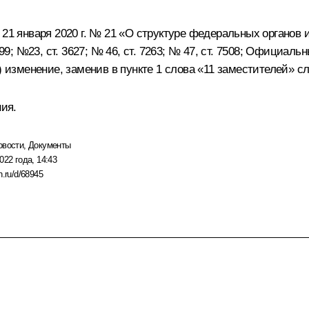
 21 января 2020 г. № 21 «О структуре федеральных органов
899; №23, ст. 3627; № 46, ст. 7263; № 47, ст. 7508; Официа
) изменение, заменив в пункте 1 слова «11 заместителей» с
ния.
овости
,
Документы
022 года, 14:43
n.ru/d/68945