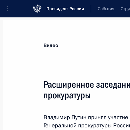
Президент России
События
Стру
Видеозаписи
Фотографии
Аудиозапи
Все материалы
Выступления
Совещан
Видео
Показа
Расширенное заседани
прокуратуры
Заявления для прессы
по итогам российско-
Владимир Путин принял участие
туркменистанских
Генеральной прокуратуры России