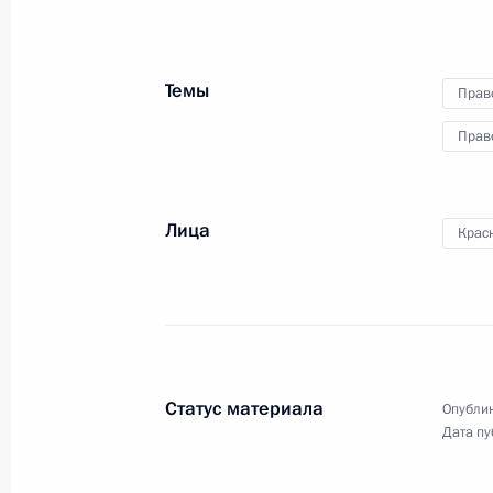
9 мая 2022 года
Москва, Красная площ
Темы
Прав
Прав
Лица
Крас
Статус материала
Опублик
Дата пу