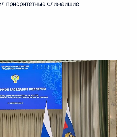
чил приоритетные ближайшие
24 мая 2022 года
Видео, 11 мин.
Видеообращение к участникам
и гостям финала XI Всероссийского
фестиваля Ночной хоккейной лиги