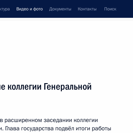
ктура
Видео и фото
Документы
Контакты
Поиск
си
ия, встречи
Встречи со СМИ
июнь, 2022
ть следующие материалы
е коллегии Генеральной
Совещание по развитию
отдельных направлений
 в расширенном заседании коллегии
транспортного комплекса
. Глава государства подвёл итоги работы