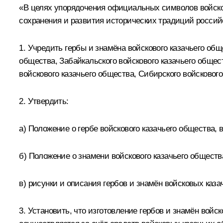
«В целях упорядочения официальных символов войско
сохранения и развития исторических традиций россий
1. Учредить гербы и знамёна войскового казачьего общ
общества, Забайкальского войскового казачьего общест
войскового казачьего общества, Сибирского войскового
2. Утвердить:
а) Положение о гербе войскового казачьего общества,
б) Положение о знамени войскового казачьего обществ
в) рисунки и описания гербов и знамён войсковых каза
3. Установить, что изготовление гербов и знамён вой