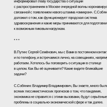
информировал главу государства о ситуации
с распространением в Москве очередной волны коронавирус
связанной с появлением нового штамма «омикрон». С.Собя
доложил о том, как функционирует городская система
здравоохранения и какие меры принимаются для подготовки
к возможным пиковым нагрузкам.
* * *
В.Путин:
Сергей Семёнович, мы с Вами в постоянном контак
и по телефону, и встречаемся лично, на совещаниях, напря
работаем. Хотелось бы поговорить о ситуации в столице
в целом. Как Вы её оцениваете? Какие видите ближайшие
задачи?
С.Собянин
:
Владимир Владимирович, Вы знаете, много был
всяких пессимистических прогнозов о том, что пандемия,
экономика не справится с этими вызовами, будут серьёзные
проблемы в социально-экономической сфере и так далее.