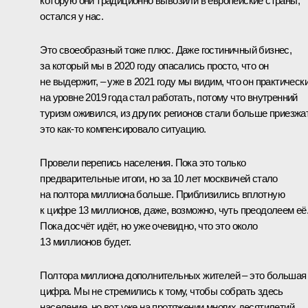
которую они традиционно вывозили в европейские страны,
остался у нас.
Это своеобразный тоже плюс. Даже гостиничный бизнес,
за который мы в 2020 году опасались просто, что он
не выдержит, ‒ уже в 2021 году мы видим, что он практическ
на уровне 2019 года стал работать, потому что внутренний
туризм оживился, из других регионов стали больше приезжа
это как-то компенсировало ситуацию.
Провели перепись населения. Пока это только
предварительные итоги, но за 10 лет москвичей стало
на полтора миллиона больше. Приблизились вплотную
к цифре 13 миллионов, даже, возможно, чуть преодолеем её
Пока досчёт идёт, но уже очевидно, что это около
13 миллионов будет.
Полтора миллиона дополнительных жителей ‒ это большая
цифра. Мы не стремились к тому, чтобы собрать здесь
население, но вот уже на протяжении многих десятилетий