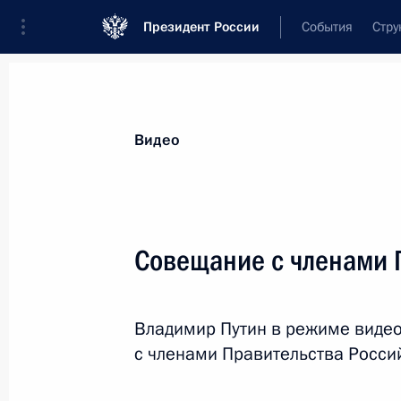
Президент России
События
Стру
Видеозаписи
Фотографии
Аудиозапи
Все материалы
Выступления
Совещан
Видео
Показа
Совещание с членами 
Заседание Совета
Владимир Путин в режиме виде
по стратегическому
с членами Правительства Росси
развитию и национальным