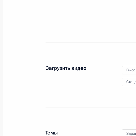
14 декабря 2021 года
Видео, 55 мин.
Загрузить видео
Высо
Станд
Заседание Совета
Темы
Здра