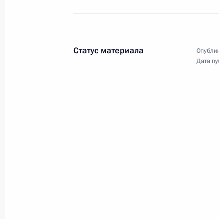
Совещание
по экономическим вопросам
Статус материала
Опублик
Дата пу
7 декабря 2021 года
Видео, 5 мин.