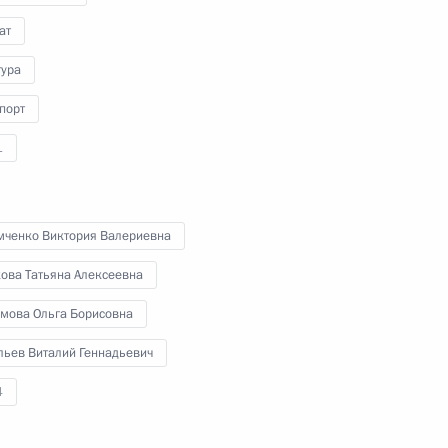
учёными
ат
тура
8 декабря 2021 года
Видео, 2 ч.
порт
1
мченко Виктория Валериевна
кова Татьяна Алексеевна
мова Ольга Борисовна
льев Виталий Геннадьевич
4