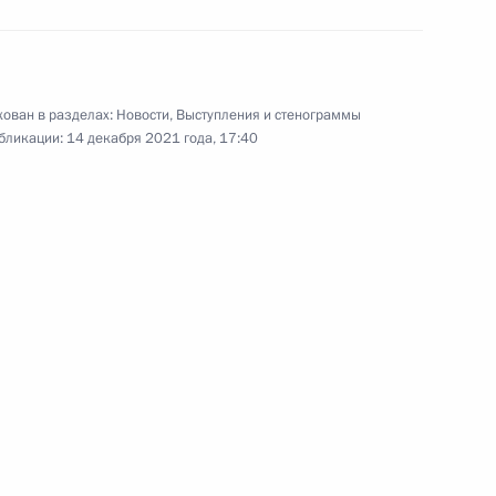
Совещание о ситуации
в угольной отрасли Кузбасса
ован в разделах:
Новости
,
Выступления и стенограммы
бликации:
14 декабря 2021 года, 17:40
2 декабря 2021 года
Видео, 17 мин.