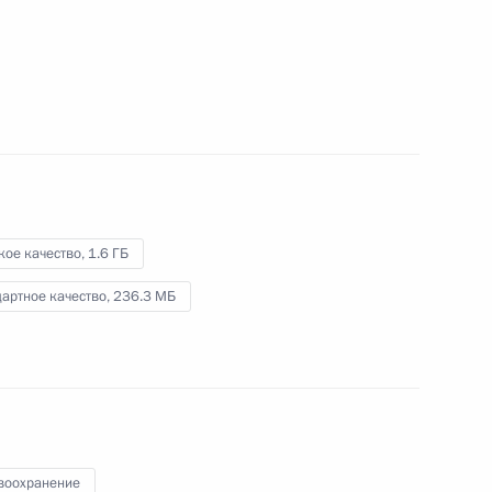
экономического совета
10 декабря 2021 года
Видео, 11 мин.
кое качество,
1.6 ГБ
артное качество,
236.3 МБ
Встреча с молодыми
воохранение