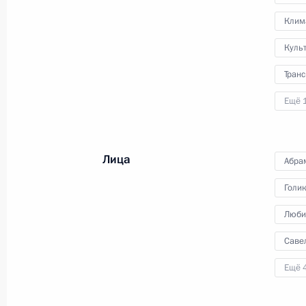
по развитию гражданского
Клим
общества и правам человека
Куль
9 декабря 2021 года
Видео, 2 ч.
Транс
Ещё 
Лица
Абра
Голи
Люби
Саве
Ещё 