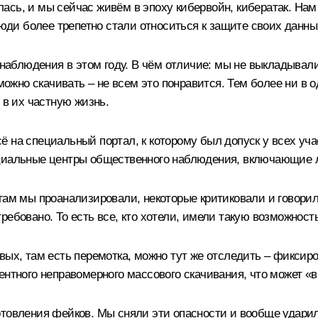
ась, и мы сейчас живём в эпоху кибервойн, кибератак. Нам
Люди более трепетно стали относиться к защите своих данны
блюдения в этом году. В чём отличие: мы не выкладывали
 можно скачивать – не всем это понравится. Тем более ни в
 в их частную жизнь.
 на специальный портал, к которому был допуск у всех учас
ециальные центры общественного наблюдения, включающие л
ам мы проанализировали, некоторые критиковали и говорили, 
ебовано. То есть все, кто хотели, имели такую возможность
вых, там есть перемотка, можно тут же отследить – фикси
ентного неправомерного массового скачивания, что может «
отовления фейков. Мы сняли эти опасности и вообще ударил