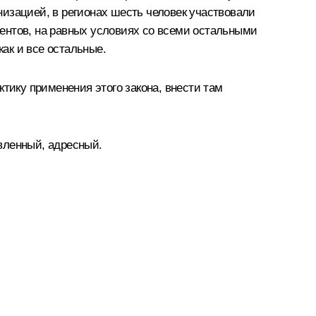
изацией, в регионах шесть человек участвовали
ентов, на равных условиях со всеми остальными
как и все остальные.
тику применения этого закона, внести там
вленный, адресный.