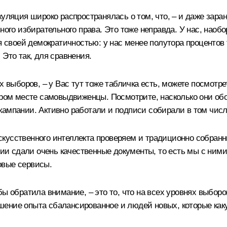
уляция широко распространялась о том, что, – и даже заран
ого избирательного права. Это тоже неправда. У нас, наобор
ся своей демократичностью: у нас менее полутора процентов
Это так, для сравнения.
х выборов, – у Вас тут тоже табличка есть, можете посмотре
ором месте самовыдвиженцы. Посмотрите, насколько они обог
кампании. Активно работали и подписи собирали в том чис
кусственного интеллекта проверяем и традиционно собранн
тии сдали очень качественные документы, то есть мы с ними
овые сервисы.
бы обратила внимание, ‒ это то, что на всех уровнях выбор
ношение опыта сбалансированное и людей новых, которые как