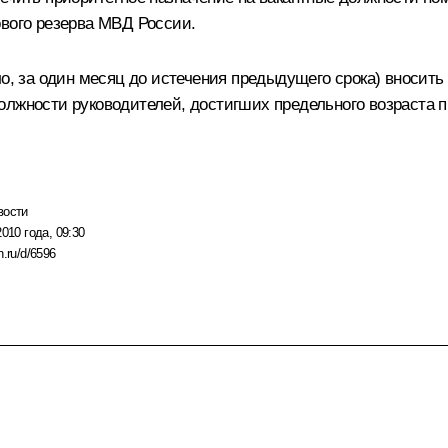
ового резерва МВД России.
ило, за один месяц до истечения предыдущего срока) вноси
олжности руководителей, достигших предельного возраста 
вости
2010 года, 09:30
n.ru/d/6596