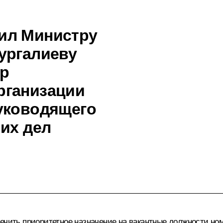
ил Министру
ургалиеву
ер
рганизации
уководящего
их дел
печить приоритетное назначение на вакантные должности н