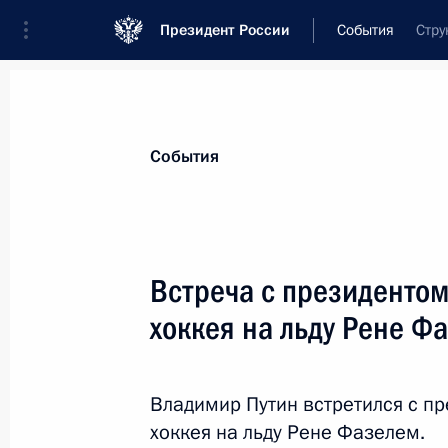
Президент России
События
Стру
Президент
Администрация
Государст
Новости
Стенограммы
Поездки
Те
События
Показа
Встреча с президенто
хоккея на льду Рене Ф
Запуск строительства новых энерг
атомной электростанции и АЭС «С
19 мая 2021 года, 12:35
Московская област
Владимир Путин встретился с 
хоккея на льду Рене Фазелем.