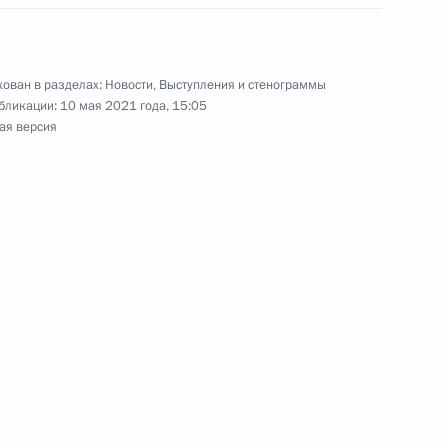
ва
:
7
ован в разделах:
Новости
,
Выступления и стенограммы
ь, Ново-Огарёво
бликации:
10 мая 2021 года, 15:05
ая версия
анам с праздником Ураза-
мской области Александром
4