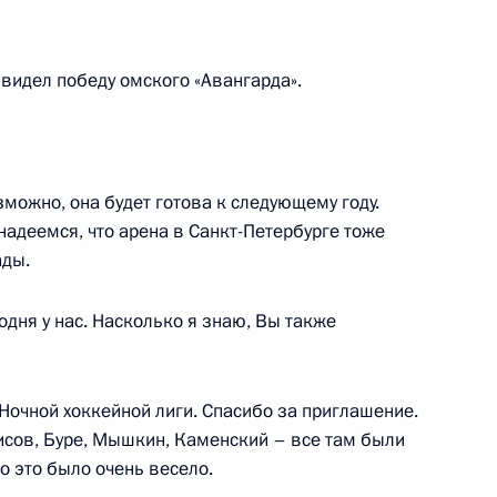
зидентом Казахстана
 видел победу омского «Авангарда».
ния верительных грамот
зможно, она будет готова к следующему году.
анных государств
адеемся, что арена в Санкт-Петербурге тоже
ады.
годня у нас. Насколько я знаю, Вы также
ия компании «НОВАТЭК»
3
л Ночной хоккейной лиги. Спасибо за приглашение.
тисов, Буре, Мышкин, Каменский – все там были
о это было очень весело.