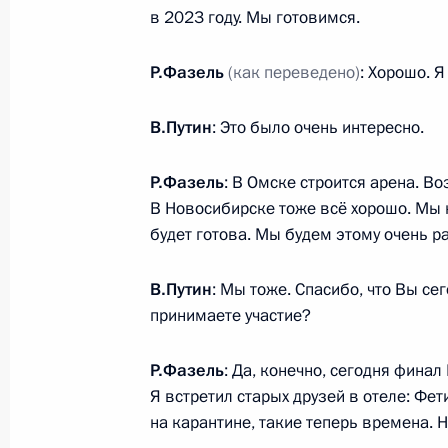
Жомартом Токаевым и Первым Пре
в 2023 году. Мы готовимся.
Нурсултаном Назарбаевым
17 мая 2021 года, 15:10
Р.Фазель
(как переведено)
: Хорошо. Я
В.Путин
: Это было очень интересно.
18 мая состоится церемония вруче
Р.Фазель
: В Омске строится арена. Во
Президенту России послами иностр
В Новосибирске тоже всё хорошо. Мы н
17 мая 2021 года, 15:00
будет готова. Мы будем этому очень р
В.Путин
: Мы тоже. Спасибо, что Вы се
Встреча с председателем правлен
принимаете участие?
Леонидом Михельсоном
Р.Фазель
: Да, конечно, сегодня фина
17 мая 2021 года, 13:40
Москва, Кремль
Я встретил старых друзей в отеле: Фе
на карантине, такие теперь времена. Н