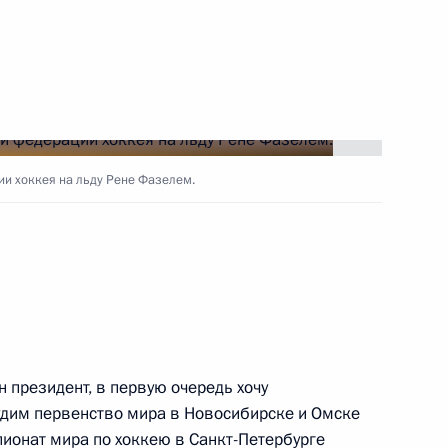
грамот
8
20м
и хоккея на льду Рене Фазелем.
в церемонии по случаю
оков на Тяньваньской
йдапу» в Китае
ин президент, в первую очередь хочу
удим первенство мира в Новосибирске и Омске
ом Казахстана Касым-
онат мира по хоккею в Санкт-Петербурге