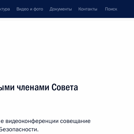
ктура
Видео и фото
Документы
Контакты
Поиск
венный Совет
Совет Безопасности
Комиссии и советы
леграммы
Сведения о Президенте
апрель, 2021
ть следующие материалы
ыми членами Совета
ым секретарём Центрального
и Вьетнама Нгуен Фу Чонгом
ме видеоконференции совещание
Безопасности.