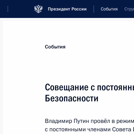
Президент России
События
Стру
Президент
Администрация
Государст
Новости
Стенограммы
Поездки
Те
События
Показа
Совещание с постоянн
Безопасности
Телефонный разговор с Генеральн
комитета Коммунистической парти
5 апреля 2021 года, 14:50
Владимир Путин провёл в режи
с постоянными членами Совета 