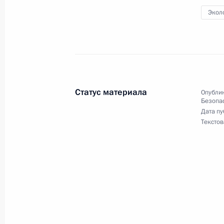
Москальковой
Экол
1 апреля 2021 года, 13:20
Москва, Кремль
Телефонный разговор с Президен
Алиевым
Статус материала
Опублик
Безопа
1 апреля 2021 года, 13:05
Дата пу
Текстов
31 марта 2021 года, среда
Совещание с членами Правительст
31 марта 2021 года, 16:50
Московская обла