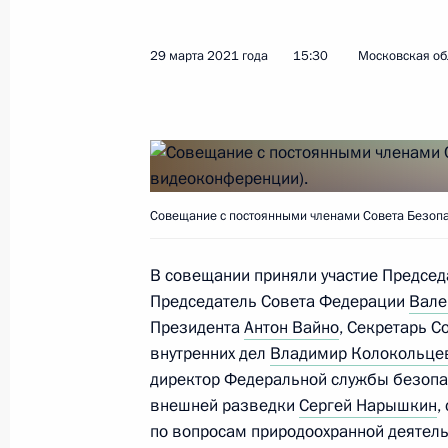
Рабочая встреча с Министром сель
29 марта 2021 года
15:30
Московская об
Патрушевым
5 апреля 2021 года, 13:30
Москва, Кремль
4 апреля 2021 года, воскресенье
Совещание с постоянными членами Совета Безопа
Поздравление с Днём геолога
4 апреля 2021 года, 09:00
В совещании приняли участие Предсе
Председатель Совета Федерации
Вале
Президента
Антон Вайно
, Секретарь 
внутренних дел
Владимир Колокольце
2 апреля 2021 года, пятница
директор Федеральной службы безоп
Телефонный разговор с Президент
внешней разведки
Сергей Нарышкин
,
Лукашенко
по вопросам природоохранной деятель