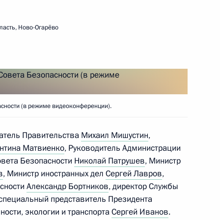
ского хозяйства Дмитрием
4
ласть, Ново-Огарёво
сности (в режиме видеоконференции).
датель Правительства
Михаил Мишустин
,
нтина Матвиенко
, Руководитель Администрации
Совета Безопасности
Николай Патрушев
, Министр
в
, Министр иностранных дел
Сергей Лавров
,
асности
Александр Бортников
, директор Службы
ом Белоруссии Александром
 специальный представитель Президента
ности, экологии и транспорта
Сергей Иванов
.