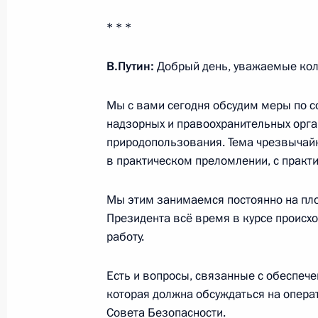
2 апреля 2021 года, 17:25
* * *
В.Путин:
Добрый день, уважаемые кол
Телефонный разговор с Президент
Баттулгой
Мы с вами сегодня обсудим меры по 
2 апреля 2021 года, 14:00
надзорных и правоохранительных орг
природопользования. Тема чрезвычайн
в практическом преломлении, с практи
Встреча с главой РФПИ Кириллом
Мы этим занимаемся постоянно на пл
2 апреля 2021 года, 13:40
Москва, Кремль
Президента всё время в курсе происхо
работу.
Поздравление с Днём единения нар
Есть и вопросы, связанные с обеспече
которая должна обсуждаться на опер
2 апреля 2021 года, 10:00
Совета Безопасности.