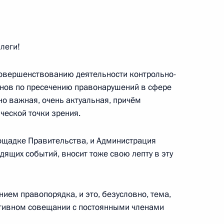
леги!
ом Монголии Халтмагийн
совершенствованию деятельности контрольно-
анов по пресечению правонарушений в сфере
о важная, очень актуальная, причём
ческой точки зрения.
 Дмитриевым
4
ощадке Правительства, и Администрация
дящих событий, вносит тоже свою лепту в эту
одов России и Белоруссии
нием правопорядка, и это, безусловно, тема,
ативном совещании с постоянными членами