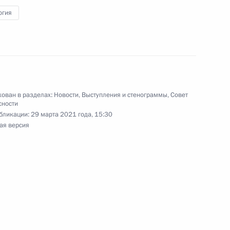
огия
том Азербайджана Ильхамом
ован в разделах:
Новости
,
Выступления и стенограммы
,
Совет
сности
бликации:
29 марта 2021 года, 15:30
ая версия
ва
:
2
сть, Ново-Огарёво