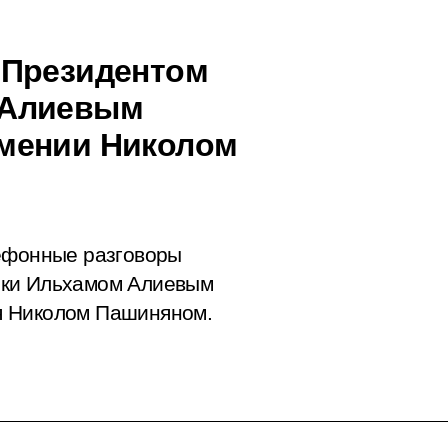
 Президентом
 Алиевым
мении Николом
лефонные разговоры
ики Ильхамом Алиевым
я Николом Пашиняном.