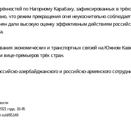
рённостей по Нагорному Карабаху, зафиксированных в трёх
ано, что режим прекращения огня неукоснительно соблюдаетс
нян
дали высокую оценку эффективным действиям российско
а.
вания экономических и транспортных связей на Южном Кавка
м вице-премьеров трёх стран.
сийско-азербайджанского и российско-армянского сотрудн
вости
2021 года, 16:45
n.ru/d/65148