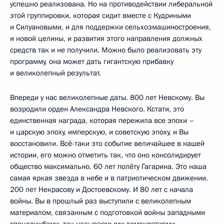
успешно реализована. Но на противодействии либеральной
этой группировки, которая сидит вместе с Кудриными
и Силуановыми, и для поддержки сельхозмашиностроения,
и новой целины, и развития этого направления должных
средств так и не получили. Можно было реализовать эту
программу, она может дать гигантскую прибавку
и великолепный результат.
Впереди у нас великолепные даты. 800 лет Невскому. Вы
возродили орден Александра Невского. Кстати, это
единственная награда, которая пережила все эпохи –
и царскую эпоху, имперскую, и советскую эпоху, и Вы
восстановили. Всё-таки это событие величайшее в нашей
истории, его можно отметить так, что оно консолидирует
общество максимально. 60 лет полёту Гагарина. Это наша
самая яркая звезда в небе и в патриотическом движении.
200 лет Некрасову и Достоевскому. И 80 лет с начала
войны. Вы в прошлый раз выступили с великолепным
материалом, связанным с подготовкой войны западными
спецслужбами, так называемыми демократиями