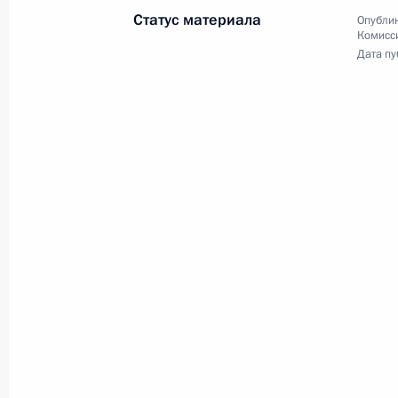
Встреча с учащимися вузов
Статус материала
Опублик
Комисс
по случаю Дня российского
Дата пу
студенчества
25 января 2021 года
Видео, 1 ч.