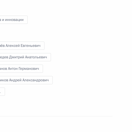
в банковской сфере
а и инновации
1 февраля 2021 года
Видео, 7 мин.
чёв Алексей Евгеньевич
едев Дмитрий Анатольевич
анов Антон Германович
ников Андрей Александрович
1