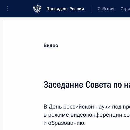
Президент России
События
Стру
Видеозаписи
Фотографии
Аудиозапи
Все материалы
Выступления
Совещан
Видео
Показа
Заседание Совета по н
Встреча с руководителями
В День российской науки под п
фракций Государственной
в режиме видеоконференции сос
Думы
и образованию.