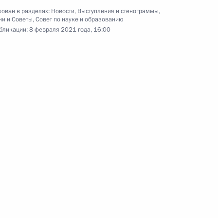
Совещание по вопросу
ован в разделах:
Новости
,
Выступления и стенограммы
,
ии и Советы
,
Совет по науке и образованию
реализации интеграционных
бликации:
8 февраля 2021 года, 16:00
проектов на пространстве
ЕАЭС
20 января 2021 года
Видео, 5 мин.