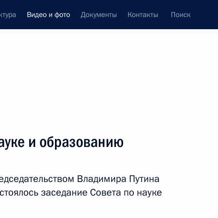
ктура
Видео и фото
Документы
Контакты
Поиск
си
ия, встречи
Встречи со СМИ
февраль, 2021
ть следующие материалы
ауке и образованию
Совещание с членами
редседательством Владимира Путина
Правительства
тоялось заседание Совета по науке