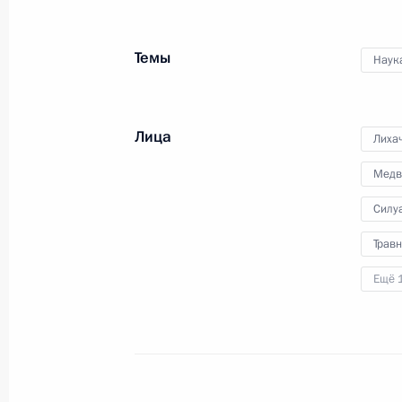
конкурса «Учитель года
России»
Темы
Наук
2 февраля 2021 года
Видео, 47 мин.
Лица
Лиха
Медв
Силу
Трав
Ещё 