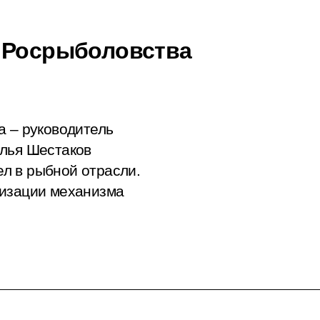
м Росрыболовства
а – руководитель
Илья Шестаков
л в рыбной отрасли.
лизации механизма