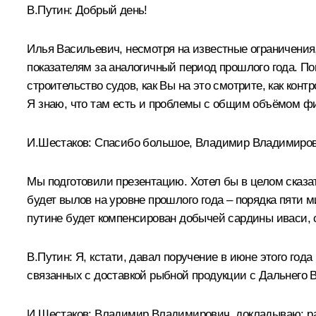
В.Путин:
Добрый день!
Илья Васильевич, несмотря на известные ограничения,
показателям за аналогичный период прошлого года. По
строительство судов, как Вы на это смотрите, как конт
Я знаю, что там есть и проблемы с общим объёмом ф
И.Шестаков:
Спасибо большое, Владимир Владимиров
Мы подготовили презентацию. Хотел бы в целом сказат
будет вылов на уровне прошлого года – порядка пяти м
путине будет компенсирован добычей сардины иваси, 
В.Путин:
Я, кстати, давал
поручение
в июне этого года
связанных с доставкой рыбной продукции с Дальнего В
И.Шестаков:
Владимир Владимирович, докладываю: рабо