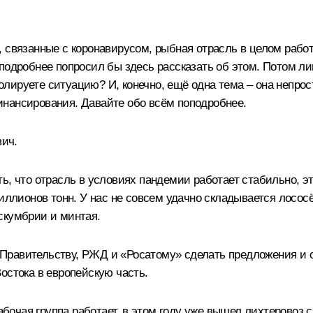
 связанные с коронавирусом, рыбная отрасль в целом работа
подробнее попросил бы здесь рассказать об этом. Потом ли
ролируете ситуацию? И, конечно, ещё одна тема – она непрос
инансирования. Давайте обо всём поподробнее.
ич.
ь, что отрасль в условиях пандемии работает стабильно, э
иллионов тонн. У нас не совсем удачно складывается лососё
скумбрии и минтая.
 Правительству, РЖД и «Росатому» сделать предложения и
остока в европейскую часть.
чая группа работает, в этом году уже вышел лихтеровоз с