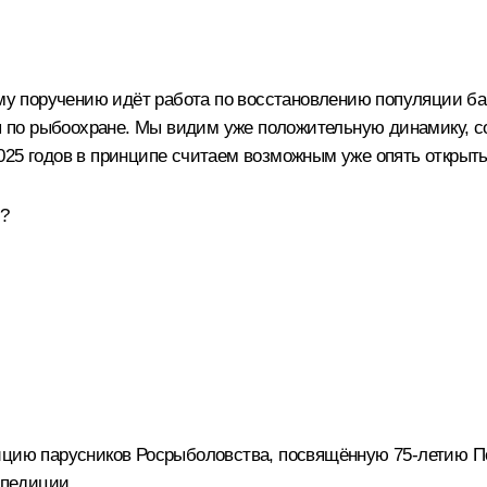
ему поручению идёт работа по восстановлению популяции б
тия по рыбоохране. Мы видим уже положительную динамику, 
025 годов в принципе считаем возможным уже опять откры
?
ицию парусников Росрыболовства, посвящённую 75‑летию По
спедиции.