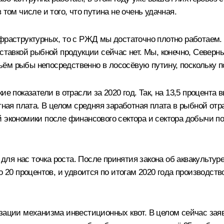
том числе и того, что путина не очень удачная.
фраструктурных, то с РЖД мы достаточно плотно работаем.
оставкой рыбной продукции сейчас нет. Мы, конечно, Север
ём рыбы непосредственно в лососёвую путину, поскольку 
ие показатели в отрасли за 2020 год. Так, на 13,5 процента
тная плата. В целом средняя заработная плата в рыбной отр
 экономики после финансового сектора и сектора добычи п
то для нас точка роста. После принятия закона об аквакуль
о 20 процентов, и удвоится по итогам 2020 года производст
зации механизма инвестиционных квот. В целом сейчас заяв