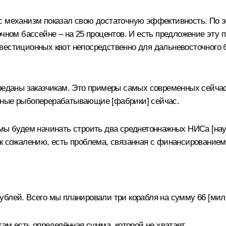
ас механизм показал свою достаточную эффективность. По
очном бассейне – на 25 процентов. И есть предложение эт
вестиционных квот непосредственно для дальневосточного б
ереданы заказчикам. Это примеры самых современных сейч
нные рыбоперерабатывающие [фабрики] сейчас.
 мы будем начинать строить два среднетоннажных НИСа [нау
 к сожалению, есть проблема, связанная с финансированием
блей. Всего мы планировали три корабля на сумму 66 [мил
там есть определённая сумма, которой не хватает.