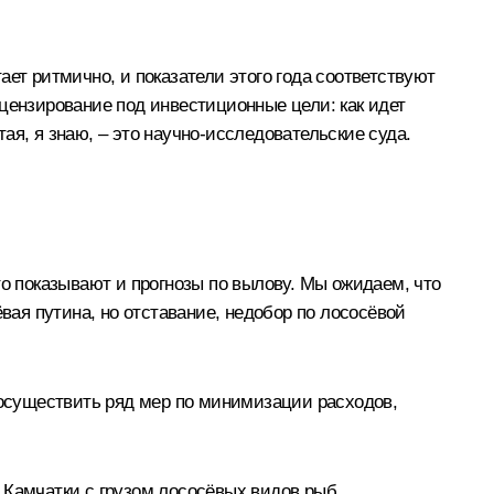
ет ритмично, и показатели этого года соответствуют
цензирование под инвестиционные цели: как идет
тая, я знаю, – это научно‑исследовательские суда.
то показывают и прогнозы по вылову. Мы ожидаем, что
вая путина, но отставание, недобор по лососёвой
 осуществить ряд мер по минимизации расходов,
 Камчатки с грузом лососёвых видов рыб.