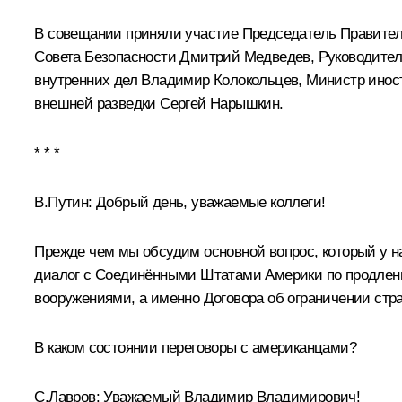
В совещании приняли участие Председатель Правите
Совета Безопасности
Дмитрий Медведев
, Руководите
внутренних дел
Владимир Колокольцев
, Министр ино
внешней разведки
Сергей Нарышкин
.
* * *
В.Путин:
Добрый день, уважаемые коллеги!
Прежде чем мы обсудим основной вопрос, который у на
диалог с Соединёнными Штатами Америки по продлени
вооружениями, а именно Договора об ограничении стр
В каком состоянии переговоры с американцами?
С.Лавров:
Уважаемый Владимир Владимирович!