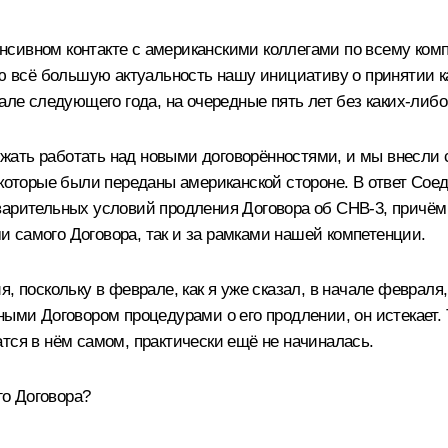
сивном контакте с американскими коллегами по всему комп
всё большую актуальность нашу инициативу о принятии к
рале следующего года, на очередные пять лет без каких‑либ
ать работать над новыми договорённостями, и мы внесли с
, которые были переданы американской стороне. В ответ Со
варительных условий продления Договора об СНВ‑3, причём
 самого Договора, так и за рамками нашей компетенции.
, поскольку в феврале, как я уже сказал, в начале февраля
ыми Договором процедурами о его продлении, он истекает. Т
тся в нём самом, практически ещё не начиналась.
го Договора?