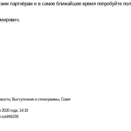
м партнёрам и в самое ближайшее время попробуйте получи
имирович.
овости
,
Выступления и стенограммы
,
Совет
 2020 года, 14:10
n.ru/d/64238