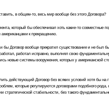
оставить, в общем‑то, весь мир вообще без этого Договора?
умента, который бы обеспечивал хоть какие‑то совместные 
я американцами к прекращению.
ли бы Договор вообще прекратил существование и не был 
работал, работал исправно, выполнял свою фундаментальну
ись новые системы вооружения, которых у американской стор
длить действующий Договор без всяких условий хотя бы на 
облем, которые регулируются договорами подобного рода, с
и стратегической стабильности, без такого фундаментально