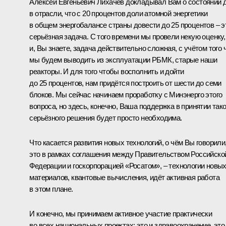
Алексей Евгеньевич Лихачёв докладывал Вам о состоянии 
в отрасли, что с 20 процентов доли атомной энергетики
в общем энергобалансе страны довести до 25 процентов – э
серьёзная задача. С того времени мы провели некую оценку,
и, Вы знаете, задача действительно сложная, с учётом того 
мы будем выводить из эксплуатации РБМК, старые наши
реакторы. И для того чтобы восполнить и дойти
до 25 процентов, нам придётся построить от шести до семи
блоков. Мы сейчас начинаем проработку с Минэнерго этого
вопроса, но здесь, конечно, Ваша поддержка в принятии тако
серьёзного решения будет просто необходима.
Что касается развития новых технологий, о чём Вы говорили
это в рамках соглашения между Правительством Российско
Федерации и госкорпорацией «Росатом», – технологии новы
материалов, квантовые вычисления, идёт активная работа
в этом плане.
И конечно, мы принимаем активное участие практически
во всех национальных проектах: это и здравоохранение, это