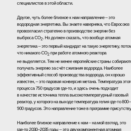
специалистов в этой области.
Другое, чуть более близкое к нам направление – это
водородная энергетика. Вы знаете наверняка, что Евросоюз
провозгласил стратегию в производстве энергии без
выброса CO
. Но должен сказать, что вообще атомная
2
энергетика – это первый кандидат на такую энергетику, пото
что никакого CO
при работе атомного реактора
2
не выделяется. Тем не менее европейские страны собирают
получать энергию за счёт сжигания водорода. Наиболее
эффективный способ производства водорода, он хорошо
известен, – это паровая конверсия метана. Температура этог
процесса 750 градусов где‑то, и здесь очень подходит
в качестве источника тепла высокотемпературный газовый
реактор, у которого на выходе температура гелия где‑то 800–
900 градусов. Это направление тоже в программе присутству
Наиболее близкое направление к нам – на мой взгляд, это
где‑то 2030–2035 годы – это двухкомпонентная атомная