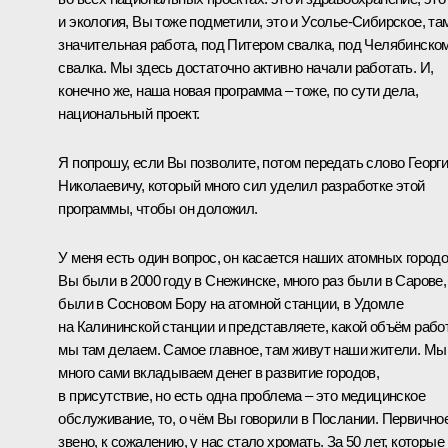
и экология, Вы тоже подметили, это и Усолье‑Сибирское, та
значительная работа, под Питером свалка, под Челябинско
свалка. Мы здесь достаточно активно начали работать. И,
конечно же, наша новая программа – тоже, по сути дела,
национальный проект.
Я попрошу, если Вы позволите, потом передать слово Георг
Николаевичу, который много сил уделил разработке этой
программы, чтобы он доложил.
У меня есть один вопрос, он касается наших атомных городо
Вы были в 2000 году в Снежинске, много раз были в Сарове,
были в Сосновом Бору на атомной станции, в Удомле
на Калининской станции и представляете, какой объём рабо
мы там делаем. Самое главное, там живут наши жители. Мы
много сами вкладываем денег в развитие городов,
в присутствие, но есть одна проблема – это медицинское
обслуживание, то, о чём Вы говорили в Послании. Первично
звено, к сожалению, у нас стало хромать. За 50 лет, которые