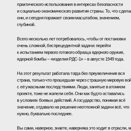
практического использования в интересах безопасности
и социально‑экономического развития страны. То, что сдела
они, и сегодня поражает своим масштабом, значением,
глубиной.
Всего несколько лет потребовалось, чтобы от постановки
очень сложной, беспрецедентной задачи: перейти
к испытаниям первого готового образца ядерного оружия,
ядерной бомбы – «изделия РДС‑1» – в августе 1949 года.
На этот результат работала тогда без преувеличения вся
страна, только что прошедшая через страшную мировую во
с её ужасными последствиями. Люди, занятые в атомном
проекте, тоже не жалели себя. Они как будто оставались
в условиях боевых действий. А государство, понимая всё
значение, отдавало на решение неотложной задачи всё, что
нужно, буквально последнее.
Вы сами, наверное, знаете, наверняка это ходит в отрасли, 