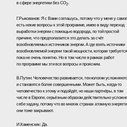
в сфере энергетики без СО
.
2
Г.Рыкованов:
Я с Вами соглашусь, потому что у меня у само
есть некие вопросы к этой программе, имею в виду переход
выработки энергии с помощью водорода, по той простой
причине, что предполагается это делать за счёт
возобновляемых источников энергии. А где взять источники
возобновляемой энергии такой мощности, которая требуется
пока не очень понятно. Но в том числе в рамках работ
по программе мы эти все вопросы и проясним.
В.Путин:
Человечество развивается, технологии усложняют
и становятся более совершенными. Может быть, когда‑то
человечество к этому и подойдёт, но наши партнёры, в том
числе в Европе, серьёзным образом действительно усложн
себе задачу, потому что во многих странах атомную энергет
они тоже закрывают.
И.Каменских:
Да.