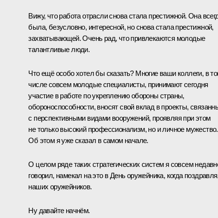
Вижу, что работа отрасли снова стала престижной. Она всег
была, безусловно, интересной, но снова стала престижной,
захватывающей. Очень рад, что привлекаются молодые
талантливые люди.
Что ещё особо хотел бы сказать? Многие ваши коллеги, в т
числе совсем молодые специалисты, принимают сегодня
участие в работе по укреплению обороны страны,
обороноспособности, вносят свой вклад в проекты, связанн
с перспективными видами вооружений, проявляя при этом
не только высокий профессионализм, но и личное мужество.
Об этом я уже сказал в самом начале.
О целом ряде таких стратегических систем я совсем недавн
говорил, намекал на это в День оружейника, когда поздравл
наших оружейников.
Ну давайте начнём.