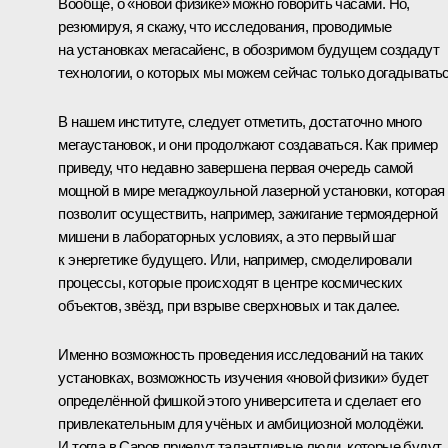
Вообще, о «новой физике» можно говорить часами. Но,
резюмируя, я скажу, что исследования, проводимые
на установках мегасайенс, в обозримом будущем создадут
технологии, о которых мы можем сейчас только догадыватьс
В нашем институте, следует отметить, достаточно много
мегаустановок, и они продолжают создаваться. Как пример
приведу, что недавно завершена первая очередь самой
мощной в мире мегаджоульной лазерной установки, которая
позволит осуществить, например, зажигание термоядерной
мишени в лабораторных условиях, а это первый шаг
к энергетике будущего. Или, например, смоделировали
процессы, которые происходят в центре космических
объектов, звёзд, при взрыве сверхновых и так далее.
Именно возможность проведения исследований на таких
установках, возможность изучения «новой физики» будет
определённой фишкой этого университета и сделает его
привлекательным для учёных и амбициозной молодёжи.
И тогда в Саров приедут талантливые люди, которые будут