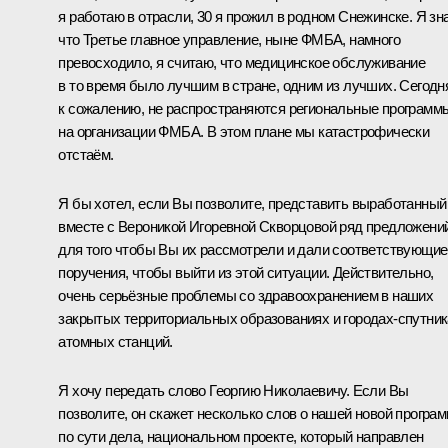
я работаю в отрасли, 30 я прожил в родном Снежинске. Я зн
что Третье главное управление, ныне ФМБА, намного
превосходило, я считаю, что медицинское обслуживание
в то время было лучшим в стране, одним из лучших. Сегодн
к сожалению, не распространяются региональные программ
на организации ФМБА. В этом плане мы катастрофически
отстаём.
Я бы хотел, если Вы позволите, представить выработанный
вместе с Вероникой Игоревной Скворцовой ряд предложений
для того чтобы Вы их рассмотрели и дали соответствующие
поручения, чтобы выйти из этой ситуации. Действительно,
очень серьёзные проблемы со здравоохранением в наших
закрытых территориальных образованиях и городах‑спутни
атомных станций.
Я хочу передать слово Георгию Николаевичу. Если Вы
позволите, он скажет несколько слов о нашей новой програм
по сути дела, национальном проекте, который направлен