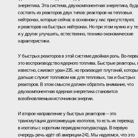
энергетика. Эта система, двухкомпонентная энергетика, буд
состоять из реакторов двух типов: реакторов на тепловых
нейтронах, которые сейчас в основном у нас присутствуют,
и реакторов на быстрых нейтронах. Но при этом нужно и у те
и у других улучшить, естественно, технико‑экономические
характеристики.
У быстрых реакторов в этой системе двойная роль. Во‑перв
это воспроизводство ядерного топлива. Быстрые реакторы, 
известно, сжигают уран‑235, но производят плутоний, котор
дальше служит топливом как для тепловых, так и быстрых
реакторов. В этом смысле должен обратить внимание, что
двухкомпонентная ядерная энергетика становится
возобновляемым источником энергии.
И второе направление у быстрых реакторов – это
трансмутация долгоживущих изотопов, то есть их перевод
в изотопы с коротким периодом полураспада. В первую
очередь речь идёт об америции‑241. Мы надеемся, что это