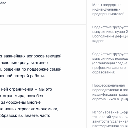
рёво
Меры поддержки
енту ежегодный доклад
индивидуальных
предпринимателей
ка
Содействие трудоуст
выпускников вузов 2
Восполнение дефици
кадров
Содействие трудоуст
 из важнейших вопросов текущей
выпускников коллед
 насколько результативно
(организаций средне
тара Тамимом Аль Тани
профессионального
и, решения по поддержке семей,
образования)
менной потерей работы.
Профессиональная
 ней ограничения – мы это
переподготовка и п
квалификации гражд
 стран мира, всех без
обратившихся в цент
снефть» Николаем Токаревым
ь, заморожены многие
2
на наших отраслях экономики,
Использование циф
бразом: вы знаете, часто
технологий для разв
занятости (удалённая
платформенная занят