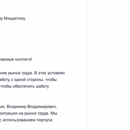
министром Ирака Мустафой
у Мишустину.
озёровым
3
жаемые коллеги!
ие рынка труда. В этих условиях
оту, с одной стороны, чтобы
 чтобы обеспечить работу
му и всея Руси Кириллу
ми, Владимир Владимирович,
ситуации на рынке труда. Мы
с использованием портала