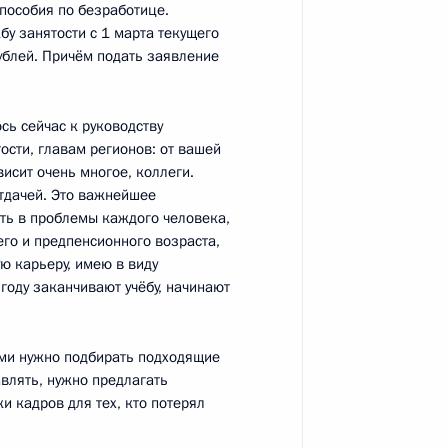
пособия по безработице.
бу занятости с 1 марта текущего
 Собяниным
4
18м
рублей. Причём подать заявление
ь, Ново-Огарёво
сь сейчас к руководству
ости, главам регионов: от вашей
митов БРИКС и ШОС
исит очень многое, коллеги.
отдачей. Это важнейшее
ть в проблемы каждого человека,
го и предпенсионного возраста,
ю карьеру, имею в виду
году заканчивают учёбу, начинают
рянской области Александром
2
ями нужно подбирать подходящие
авлять, нужно предлагать
ь, Ново-Огарёво
и кадров для тех, кто потерял