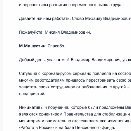
25 мая 2020 года, понедельник
и перспективы развития современного рынка труда.
Телефонный разговор с Премьер-
Давайте начнём работать. Слово Михаилу Владимирович
Каземи
25 мая 2020 года, 14:55
Пожалуйста, Михаил Владимирович.
М.Мишустин
:
Спасибо.
Встреча с главой РЖД Олегом Бел
Добрый день, уважаемый Владимир Владимирович, ува
25 мая 2020 года, 13:15
Москва, Кремль
Ситуация с коронавирусом серьёзно повлияла на состоян
многим работодателям пришлось перестраивать свою раб
защитить своих сотрудников от заболевания, с другой –
предприятий.
24 мая 2020 года, воскресенье
Поздравление Патриарху Московско
Инициативы и поручения, которые были предложены Ва
являются ориентиром Правительства для стабилизации 
с Днём тезоименитства
мониторим и внимательно отслеживаем все изменения 
24 мая 2020 года, 11:00
«Работа в России» и на базе Пенсионного фонда.