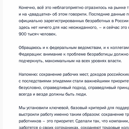
Конечно, всё это неблагоприятно отразилось на рынке т
Борис Титов направил Президенту 
и на «двадцатке» об этом говорили. Последние данные 
Уполномоченного по защите прав 
официально зарегистрированных безработных в России 
здесь нет ничего для нас неожиданного, – и сейчас это
28 мая 2020 года, 10:00
900 тысяч человек.
Обращаюсь и к федеральным ведомствам, и к коллегам
Поздравление с Днём пограничник
Федерации: внимание к проблеме безработицы должно 
подчеркнуть, максимальным на всех уровнях власти.
28 мая 2020 года, 09:00
Напомню: сохранение рабочих мест, доходов российских
с последствиями эпидемии стали важнейшими приоритет
безусловно, справедливый подход, справедливый принци
27 мая 2020 года, среда
всегда и везде должны быть люди.
Телефонный разговор с Наследным
Мы установили ключевой, базовый критерий для поддер
Мухаммедом Бен Сальманом Аль С
выстроили работу именно таким образом: сохранение т
27 мая 2020 года, 18:50
работников – это приоритет. Сделали так, что компани
заботятся о своих сотрудниках, сохраняют трудовые кол