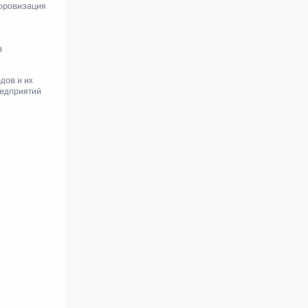
ифровизация
в
дов и их
едприятий