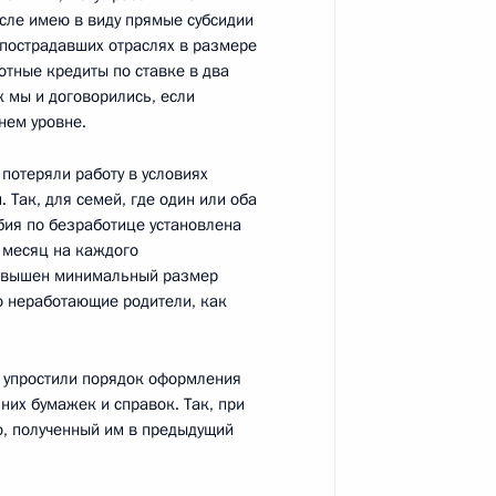
исле имею в виду прямые субсидии
 пострадавших отраслях в размере
уда
:
3
отные кредиты по ставке в два
к мы и договорились, если
ь, Ново-Огарёво
нем уровне.
потеряли работу в условиях
. Так, для семей, где один или оба
моленской области Алексеем
2
бия по безработице установлена
 месяц на каждого
повышен минимальный размер
ь, Ново-Огарёво
о неработающие родители, как
ом Финляндии Саули
м упростили порядок оформления
них бумажек и справок. Так, при
о, полученный им в предыдущий