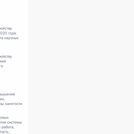
ройству
020 года.
та научных
ройству
жей
го
овышение
ан,
ры занятости
ровых
ития системы
 работа,
ость,