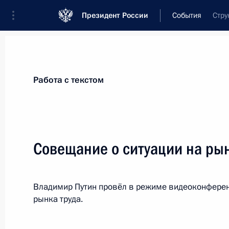
Президент России
События
Стру
Президент
Администрация
Государст
Новости
Стенограммы
Поездки
Те
Работа с текстом
Показа
Совещание о ситуации на рын
Рабочая встреча с губернатором К
Ситниковым
Владимир Путин провёл в режиме видеоконферен
рынка труда.
29 мая 2020 года, 15:20
Московская област