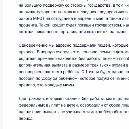
на большую поддержку со стороны государства, в том ч
на выплату зарплат на малых и средних предприятиях в
Совещание о ситуации на рынке тр
одного МРОТ на сотрудника в апреле и мае, а также льг
процента. Такой кредит будет погашен государством, ка
27 мая 2020 года, 18:00
Московская област
штатная численность организации сохранится на нынеш
Одновременно мы адресно поддержали людей, которые 
кризиса. В первую очередь это, конечно, семьи с детьми
Рабочая встреча с губернатором С
родителя временно находятся без работы, помимо посо
Островским
дополнительная выплата в размере трёх тысяч рублей в
несовершеннолетнего ребёнка. С 1 июня будет вдвое 
27 мая 2020 года, 16:50
Московская област
пособия по уходу за ребёнком, которое получают именн
правило, это молодые мамы.
Телефонный разговор с Президент
Для граждан, которые остались без работы, мы в цело
Ниинистё
федеральных выплат на детей, освободили от сбора лиш
назначении выплаты не учитывается доход безработног
27 мая 2020 года, 16:20
период.