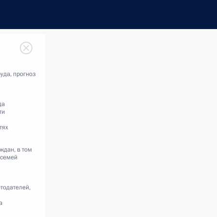
уда, прогноз
да
ти
тях
ждан, в том
 семей
тодателей,
а