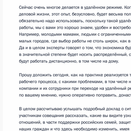
Сейчас очень многое делается в удалённом режиме. Ко
Совещание о ситуации с паводками
деловой жизни, этот опыт, безусловно, будет весьма пол
обязательно надо использовать, поскольку такой удал
26 мая 2020 года, 15:45
Московская област
работы, мы с вами это хорошо знаем, удобен и востреб
Например, молодыми мамами, людьми с ограниченным
малых городов, где выбор работы не столь широк, как в
Да и в целом эксперты говорят о том, что экономика бу
Встреча с Министром обороны Сер
в значительной степени будет носить распределённый, с
26 мая 2020 года, 15:00
Московская област
будут работать дистанционно, в том числе на дому.
Прошу доложить сегодня, как на практике реализуется 
рабочего процесса, с какими проблемами, в том числе
Телефонный разговор с Президент
компании и их сотрудники при переходе на удалённый ре
Жомартом Токаевым
по вашему мнению, нужно оперативно поправить, донас
26 мая 2020 года, 13:05
В целом рассчитываю услышать подробный доклад о сит
участникам совещания рассказать, какие вы видите узк
отношений, в части поддержки российских семей, защит
наших граждан и что здесь необходимо изменить, имея 