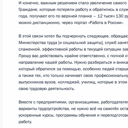
И конечно, важным решением стало увеличение самого 
Граждане, которые потеряли работу и обратились в служ
Встреча с мэром Москвы Сергеем
года, получают его по верхней планке – 12 тысяч 130 
можно дистанционно, через портал «Работа в России».
27 мая 2020 года, 16:00
Московская област
В этой связи хотел бы подчеркнуть следующее, обращаю
Министерства труда [и социальной защиты], служб занят
Принято решение о переносе сам
слаженной, эффективной работы в текущей ситуации зав
Прошу вас действовать крайне ответственно, с полной 
27 мая 2020 года, 15:00
направление нашей работы. Нужно разбираться и вника
который обратился за помощью, особенно людей старше
а также тех, кто только начинает свою профессиональну
выпускников вузов, колледжей, училищ, которые в этом 
26 мая 2020 года, вторник
свою трудовую деятельность.
Рабочая встреча с губернатором Б
Вместе с предприятиями, организациями, работодател
Богомазом
варианты трудоустройства, не нужно всё на самотёк ост
26 мая 2020 года, 16:30
Московская област
ускоренные курсы, программы обучения и переподготовк
работу.