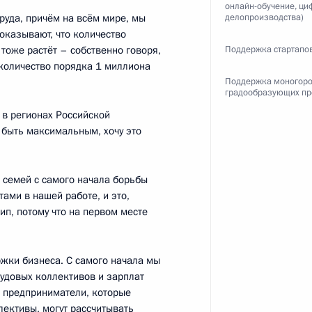
онлайн-обучение, ц
руда, причём на всём мире, мы
делопроизводства)
ежегодный доклад
показывают, что количество
предпринимателей
тоже растёт – собственно говоря,
Поддержка стартапо
 количество порядка 1 миллиона
Поддержка моногоро
градообразующих пр
 в регионах Российской
а
быть максимальным, хочу это
1
3м
 семей с самого начала борьбы
ами в нашей работе, и это,
п, потому что на первом месте
 принцем Саудовской Аравии
жки бизнеса. С самого начала мы
аудом
рудовых коллективов и зарплат
и, предприниматели, которые
лективы, могут рассчитывать