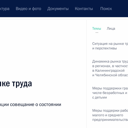
ктура
Видео и фото
Документы
Контакты
Поиск
венный Совет
Совет Безопасности
Комиссии и советы
Темы
Лица
леграммы
Сведения о Президенте
май, 2020
Ситуация на рынке тр
и перспективы
Динамика рынка тру
в регионах, в частнос
в Калининградской
ть следующие материалы
и Челябинской облас
ке труда
Меры поддержки гра
остромской области Сергеем
числе безработных и
2
с детьми
ции совещание о состоянии
Меры поддержи рабо
ь, Ново-Огарёво
малого и среднего
предпринимательств