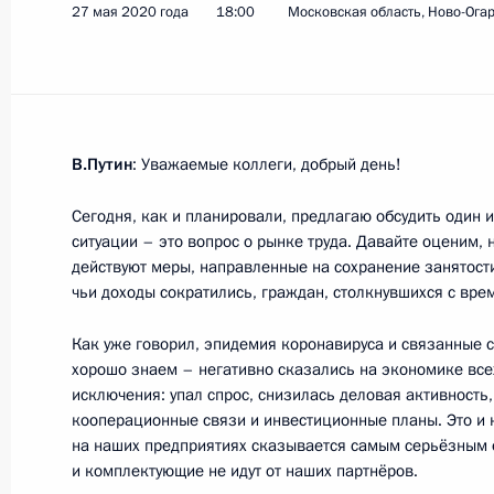
27 мая 2020 года
18:00
Московская область, Ново-Ога
Анна Кузнецова направила Презид
Уполномоченного по правам ребён
29 мая 2020 года, 08:00
В.Путин
: Уважаемые коллеги, добрый день!
28 мая 2020 года, четверг
Сегодня, как и планировали, предлагаю обсудить один
ситуации – это вопрос о рынке труда. Давайте оценим,
Телефонный разговор с Эмиром Ка
действуют меры, направленные на сохранение занятост
чьи доходы сократились, граждан, столкнувшихся с вре
28 мая 2020 года, 13:50
Как уже говорил, эпидемия коронавируса и связанные с
хорошо знаем – негативно сказались на экономике всех
Встреча с главой компании «Тран
исключения: упал спрос, снизилась деловая активност
кооперационные связи и инвестиционные планы. Это и 
28 мая 2020 года, 13:30
Москва, Кремль
на наших предприятиях сказывается самым серьёзным о
и комплектующие не идут от наших партнёров.