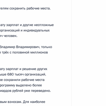
телям сохранить рабочие места.
анам с праздником Ураза-
ату зарплат и другие неотложные
организаций и индивидуальных
яч человек.
, Владимир Владимирович, только
е трёх с половиной миллионов
ть предыдущие материалы
ату зарплат и решение других
выше 680 тысяч организаций,
ре сохранили рабочие места
программу выделено более
иардов рублей уже переведено.
енно-Морского Флота
овым взносам. Для наиболее