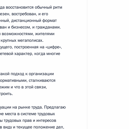
гда восстановится обычный ритм
 и пожарами в регионах
3
26м
езен, востребован, и его
ённый, дистанционный формат
ь, Ново-Огарёво
ован и бизнесом, и гражданами.
и возможностями, жителями
 крупных мегаполисах.
дущего, построенная на «цифре»,
геем Шойгу
3
17м
етевой характер, когда многие
ь, Ново-Огарёво
такой подход к организации
 нормативными, сталкиваются
ом Казахстана Касым-
жим и что в этой связи,
троить.
уации на рынке труда. Предлагаю
ие места в системе трудовых
ы трудовых прав и интересов
в виду и текущее положение дел,