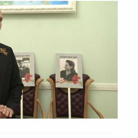
нительных мерах социальной
ления действия мер
иологического благополучия
огической обстановке
:
6