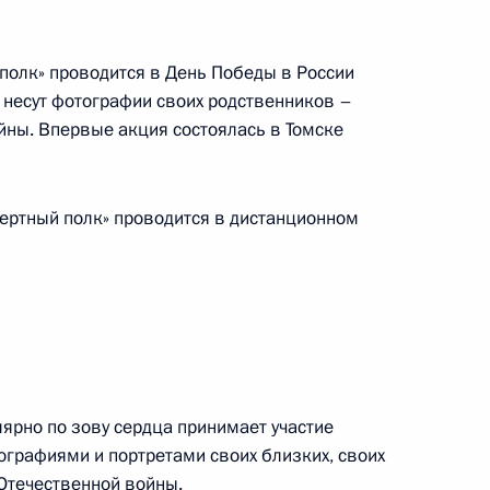
ладимир Путин выступит
полк» проводится в День Победы в России
 несут фотографии своих родственников –
йны. Впервые акция состоялась в Томске
ертный полк» проводится в дистанционном
 военно-учебных заведений
1
4м
улярно по зову сердца принимает участие
ографиями и портретами своих близких, своих
Отечественной войны.