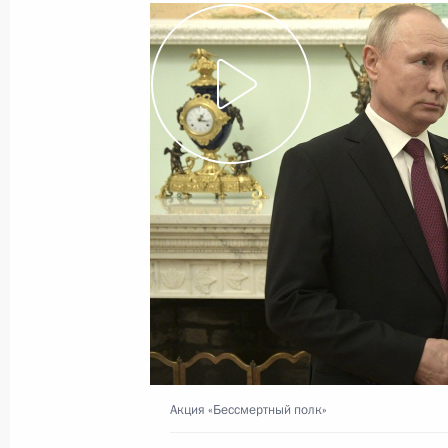
11 мая 2020 года, понедельник
Внесены изменения в Указ о допол
поддержки семей, имеющих детей
11 мая 2020 года, 16:55
Указ об определении порядка прод
по обеспечению санитарно-эпидем
населения
11 мая 2020 года, 16:50
Совещание о санитарно-эпидемиол
Акция «Бессмертный полк»
11 мая 2020 года, 16:45