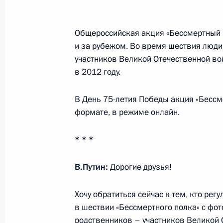
Сегодня во второй половине дня В
Общероссийская акция «Бессмертный 
с обращением к гражданам России
и за рубежом. Во время шествия люди
участников Великой Отечественной во
11 мая 2020 года, 12:45
в 2012 году.
В День 75-летия Победы акция «Бессм
10 мая 2020 года, воскресенье
формате, в режиме онлайн.
Поздравление выпускникам высших
* * *
России
10 мая 2020 года, 00:05
В.Путин:
Дорогие друзья!
Хочу обратиться сейчас к тем, кто рег
9 мая 2020 года, суббота
в шествии «Бессмертного полка» с фот
родственников – участников Великой 