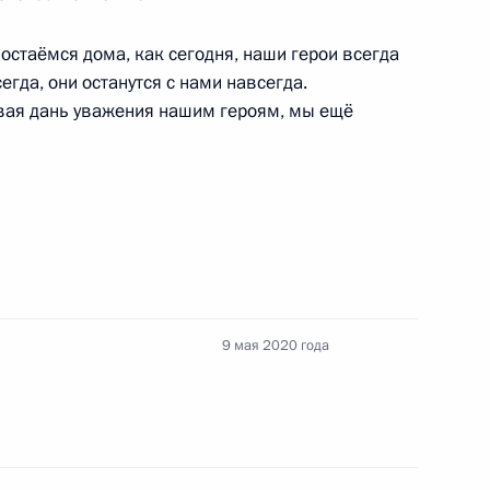
1
54
остаёмся дома, как сегодня, наши герои всегда
егда, они останутся с нами навсегда.
авая дань уважения нашим героям, мы ещё
ом Назарбаевым
том Азербайджана Ильхамом
9 мая 2020 года
6
9м