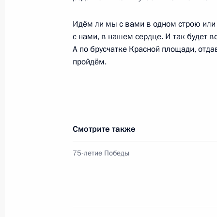
Акция «Бессмертный полк»
9 мая 2020 года, 15:00
Москва, Кремль
Идём ли мы с вами в одном строю или 
с нами, в нашем сердце. И так будет вс
А по брусчатке Красной площади, отд
пройдём.
Телефонный разговор с Нурсултан
9 мая 2020 года, 14:45
Телефонный разговор с Президен
Смотрите также
Алиевым
75-летие Победы
9 мая 2020 года, 12:45
Смотр Президентского полка
9 мая 2020 года, 12:15
Москва, Кремль