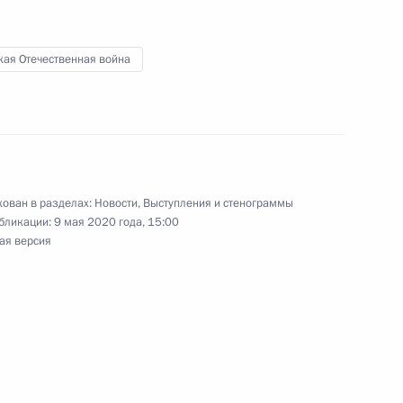
кая Отечественная война
26
29м
ован в разделах:
Новости
,
Выступления и стенограммы
бликации:
9 мая 2020 года, 15:00
екоторым категориям граждан
ая версия
 территориях Абхазии,
связи с 75-й годовщиной
войне