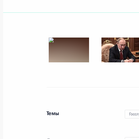
Памятные мероприятия по случаю 
блокады Ленинграда
18 января 2020 года, 14:45
Ленинградская о
17 января 2020 года, пятница
Владимир Путин поздравил Татьян
17 января 2020 года, 23:00
Телефонный разговор с Федераль
Ангелой Меркель
Темы
Госс
17 января 2020 года, 16:15