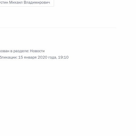
стин Михаил Владимирович
м РФПИ Кириллом
4
асть, Ново-Огарёво
ован в разделе:
Новости
ило письмо от командующего
бликации:
15 января 2020 года, 19:10
(ЛНА) маршала Халифы
 Берлин для участия
 Ливии