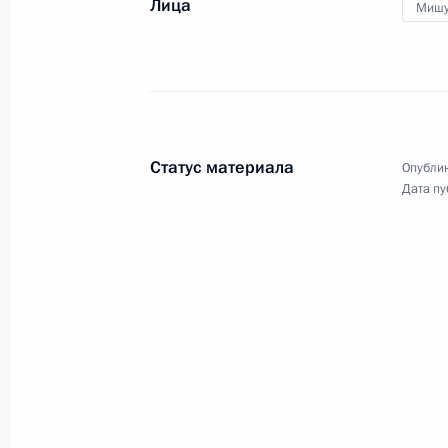
Лица
Мишу
Встреча с генеральным директоро
Дмитриевым
17 января 2020 года, 16:00
Московская обл
Статус материала
Опублик
В адрес Президента России поступ
Дата пу
Ливийской национальной армией 
Хафтара
17 января 2020 года, 15:20
19 января Владимир Путин посетит
в Международной конференции по
17 января 2020 года, 15:05