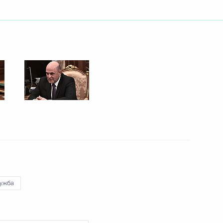
77-й годовщины прорыва
17
бласть, Санкт-Петербург
у Юмашеву с Днём рождения
2
ным канцлером Германии
лужба