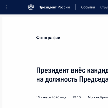
Президент России
События
Стру
Президент
Администрация
Государст
Новости
Стенограммы
Поездки
Те
Фотографии
Показа
Президент внёс канди
на должность Председа
Осмотр панорамы «Память говорит.
18 января 2020 года, 15:10
Санкт-Петербур
15 января 2020 года
19:10
Москва, Крем