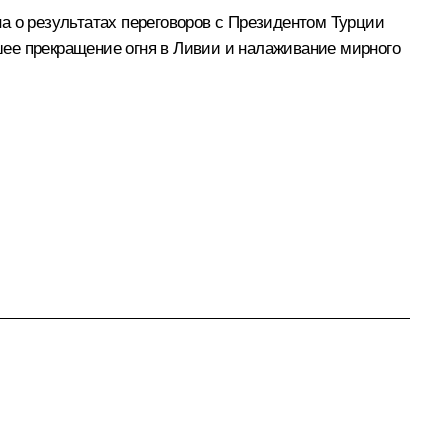
на
о результатах
переговоров
с Президентом Турции
шее прекращение огня в Ливии и налаживание мирного