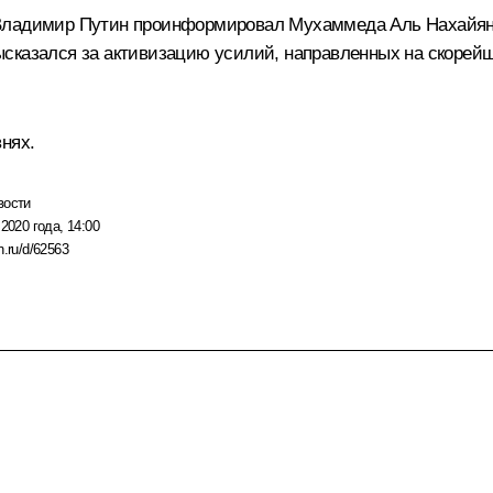
 Владимир Путин проинформировал
Мухаммеда Аль Нахайя
ысказался за активизацию усилий, направленных на скорей
нях.
вости
2020 года, 14:00
n.ru/d/62563