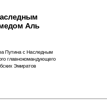
Наследным
медом Аль
ра Путина с Наследным
ого главнокомандующего
бских Эмиратов