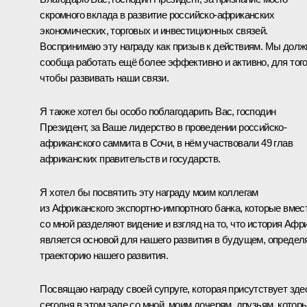
скромного вклада в развитие российско-африканских
экономических, торговых и инвестиционных связей.
Воспринимаю эту награду как призыв к действиям. Мы дол
сообща работать ещё более эффективно и активно, для тог
чтобы развивать наши связи.
Я также хотел бы особо поблагодарить Вас, господин
Президент, за Ваше лидерство в проведении российско-
африканского саммита в Сочи, в нём участвовали 49 глав
африканских правительств и государств.
Я хотел бы посвятить эту награду моим коллегам
из Африканского экспортно-импортного банка, которые вмес
со мной разделяют видение и взгляд на то, что история Афр
является основой для нашего развития в будущем, определ
траекторию нашего развития.
Посвящаю награду своей супруге, которая присутствует зде
сегодня в этом зале со мной, моим дочерям, друзьям, котор