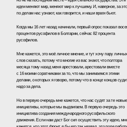
идеи меняют мир, меняют мир к лучшему. И, наверное, за эт
по делам нас узнают, как говорится, и наши враги бьют.
Когда мы 16 лет назад начинали, первый опрос показал вос
процентов русофилов в Болгарии, сейчас 82 процента
русофилов.
Мне кажется, это моё личное мнение, и тут хочу пару личны
слов сказать, потому что многие из вас знают, что полтора
месяца тому назад меня арестовали, арестовали вместе
с 16 моими соратниками за то, что мы занимаемся этими
делами, о которых я говорю, потому что в конце концов суди
надо за дела.
Но в первую очередь мне кажется, что нас судят за те новы
инициативы, которые мы выдвигаем. В первую очередь это
инициатива создания международного русофильского
движения. Если нам даст Бог сил осуществить эту идею, мн
кажется, что этот фронт, я бы его так назвал, это поле работ