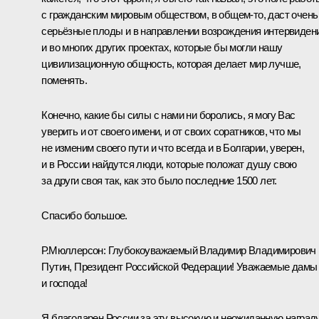
с гражданским мировым обществом, в общем‑то, даст очень
серьёзные плоды и в направлении возрождения интервиден
и во многих других проектах, которые бы могли нашу
цивилизационную общность, которая делает мир лучше,
поменять.
Конечно, какие бы силы с нами ни боролись, я могу Вас
уверить и от своего имени, и от своих соратников, что мы
не изменим своего пути и что всегда и в Болгарии, уверен,
и в России найдутся люди, которые положат душу свою
за други своя так, как это было последние 1500 лет.
Спасибо большое.
Р.Мюллерсон:
Глубокоуважаемый Владимир Владимирович
Путин, Президент Российской Федерации! Уважаемые дамы
и господа!
Я благодарен России за эту высокую и неожиданную награду