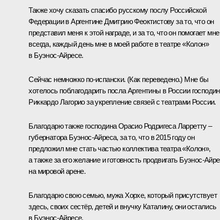
Также хочу сказать спасибо русскому послу Российской
Федерации в Аргентине Дмитрию Феоктистову за то, что он
представил меня к этой награде, и за то, что он помогает мне
всегда, каждый день мне в моей работе в театре «Колон»
в Буэнос‑Айресе.
Сейчас немножко по‑испански.
(Как переведено.)
Мне бы
хотелось поблагодарить посла Аргентины в России господи
Риккардо Лагорио за укрепление связей с театрами России.
Благодарю также господина Орасио Родригеса Ларретту ‒
губернатора Буэнос‑Айреса, за то, что в 2015 году он
предложил мне стать частью коллектива театра «Колон»,
а также за его желание и готовность продвигать Буэнос‑Айр
на мировой арене.
Благодарю свою семью, мужа Хорхе, который присутствует
здесь, своих сестёр, детей и внучку Каталину, они остались
в Буэнос‑Айресе.