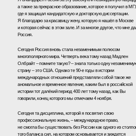
а также за прекрасное образование, которое я получил в МГУ
где я защищал кандидатскую и докторскую диссертации.
Я благодарю за красавицу жену, которую я нашёл в Москве
и которая сейчас в этом зале. И за многое другое, что мне д
Россия.
Сегодня Россия вновь стала незаменимым полюсом
многополярного мира. Четверть века тому назад Мадлен
Олбрайт ‒ помните такую? ‒ знала только одну незамениму
страну ‒ это США. Однако те 90‑е годы в истории
международных отношений представляли собой такое же
аномальное и временное явление, каким был в российской
истории тот далёкий период 400 лет тому назад, как Вы
говорили, конец которого мы отмечаем 4 ноября.
Сегодня та дисциплина, которой я посвятил свою
профессиональную жизнь, ‒ международное право,
не смогла бы существовать без России как одного из столпо
того баланса сил, на котором основывается и зиждется