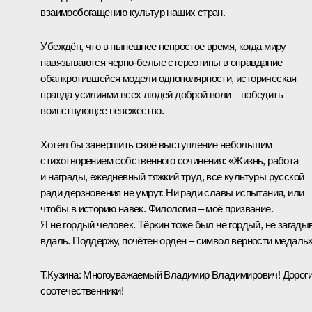
взаимообогащению культур наших стран.
Убеждён, что в нынешнее непростое время, когда миру
навязываются черно‑белые стереотипы в оправдание
обанкротившейся модели однополярности, историческая
правда усилиями всех людей доброй воли ‒ победить
воинствующее невежество.
Хотел бы завершить своё выступление небольшим
стихотворением собственного сочинения: «Жизнь, работа
и награды, ежедневный тяжкий труд, все культуры русской
ради дерзновения не умрут. Ни ради славы испытания, или
чтобы в историю навек. Филология ‒ моё призвание.
Я не гордый человек. Тёркин тоже был не гордый, не загады
вдаль. Поддержу, почётен орден ‒ символ верности медаль»
Т.Кузина:
Многоуважаемый Владимир Владимирович! Дорог
соотечественники!