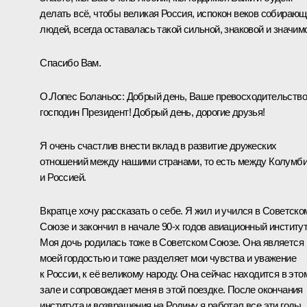
делать всё, чтобы великая Россия, испокон веков собираю
людей, всегда оставалась такой сильной, знаковой и значим
Спасибо Вам.
О.Лопес Боланьос:
Добрый день, Ваше превосходительств
господин Президент! Добрый день, дорогие друзья!
Я очень счастлив внести вклад в развитие дружеских
отношений между нашими странами, то есть между Колумб
и Россией.
Вкратце хочу рассказать о себе. Я жил и учился в Советско
Союзе и закончил в начале 90‑х годов авиационный институт
Моя дочь родилась тоже в Советском Союзе. Она является
моей гордостью и тоже разделяет мои чувства и уважение
к России, к её великому народу. Она сейчас находится в это
зале и сопровождает меня в этой поездке. После окончания
института и возвращения на Родину я работал все эти годы,