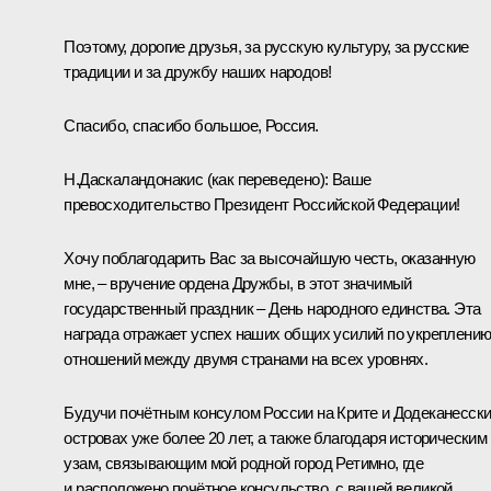
Поэтому, дорогие друзья, за русскую культуру, за русские
традиции и за дружбу наших народов!
Спасибо, спасибо большое, Россия.
Н.Даскаландонакис
(как переведено)
:
Ваше
превосходительство Президент Российской Федерации!
Хочу поблагодарить Вас за высочайшую честь, оказанную
мне, ‒ вручение ордена Дружбы, в этот значимый
государственный праздник ‒ День народного единства. Эта
награда отражает успех наших общих усилий по укреплени
отношений между двумя странами на всех уровнях.
Будучи почётным консулом России на Крите и Додеканесск
островах уже более 20 лет, а также благодаря историческим
узам, связывающим мой родной город Ретимно, где
и расположено почётное консульство, с вашей великой