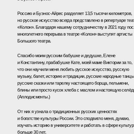
Россию и Буэнос‑Айрес разделяет 13,5 тысячи километров,
но русское искусство всегда представлено в репертуаре теа
«Колон». Благодаря нашему сотрудничеству в 2021 году по
многолетнего перерыва в театре «Колон» выступят артисты
Большого театра.
Спасибо моим русским бабушке и дедушке, Елене
и Константину, прабабушке Кате, моей маме Виктории за то,
что они научили меня любить русское искусство, русскую
музыку, балет, историю и традиции, русские народные танцы
русские сказки или тарелку настоящего борща, пельмени,
блины или просто кусок хлеба с маслом и настоящую селёдк
(Аплодисменты.)
От них я узнала о традиционных русских ценностях
и богатстве культуры России. Это сподвигло меня, думаю,
изучать историю в университете и работать в сфере культу
больше 30 лет.