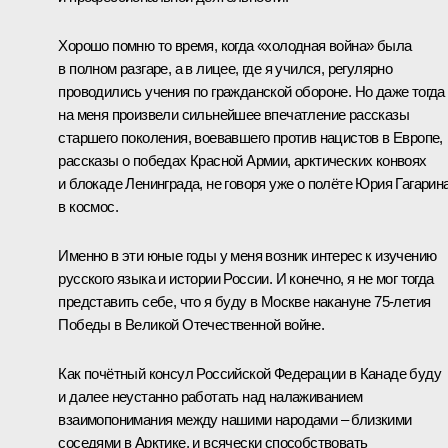
Хорошо помню то время, когда «холодная война» была
в полном разгаре, а в лицее, где я учился, регулярно
проводились учения по гражданской обороне. Но даже тогда
на меня произвели сильнейшее впечатление рассказы
старшего поколения, воевавшего против нацистов в Европе,
рассказы о победах Красной Армии, арктических конвоях
и блокаде Ленинграда, не говоря уже о полёте Юрия Гагарин
в космос.
Именно в эти юные годы у меня возник интерес к изучению
русского языка и истории России. И конечно, я не мог тогда
представить себе, что я буду в Москве накануне 75‑летия
Победы в Великой Отечественной войне.
Как почётный консул Российской Федерации в Канаде буду
и далее неустанно работать над налаживанием
взаимопонимания между нашими народами ‒ близкими
соседями в Арктике, и всячески способствовать