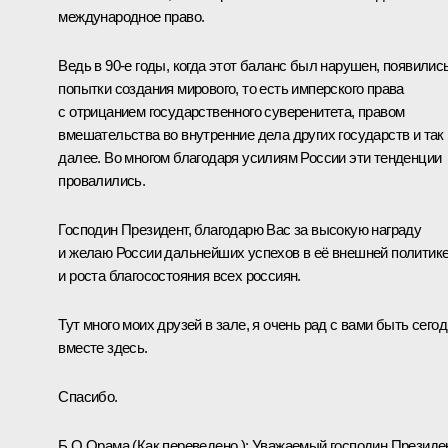
международное право.
Ведь в 90‑е годы, когда этот баланс был нарушен, появилис
попытки создания мирового, то есть имперского права
с отрицанием государственного суверенитета, правом
вмешательства во внутренние дела других государств и так
далее. Во многом благодаря усилиям России эти тенденции
провалились.
Господин Президент, благодарю Вас за высокую награду
и желаю России дальнейших успехов в её внешней политик
и роста благосостояния всех россиян.
Тут много моих друзей в зале, я очень рад с вами быть сего
вместе здесь.
Спасибо.
Б.О.Орама
(Как переведено.)
:
Уважаемый господин Президен