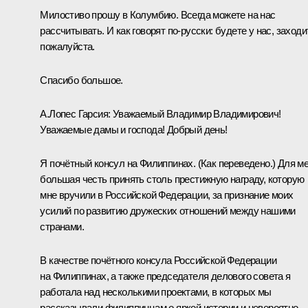
Милостиво прошу в Колумбию. Всегда можете на нас
рассчитывать. И как говорят по‑русски: будете у нас, заходи
пожалуйста.
Спасибо большое.
А.Лопес Гарсия:
Уважаемый Владимир Владимирович!
Уважаемые дамы и господа! Добрый день!
Я почётный консул на Филиппинах.
(Как переведено.)
Для м
большая честь принять столь престижную награду, которую
мне вручили в Российской Федерации, за признание моих
усилий по развитию дружеских отношений между нашими
странами.
В качестве почётного консула Российской Федерации
на Филиппинах, а также председателя делового совета я
работала над несколькими проектами, в которых мы
рассказывали филиппинцам о яркой истории и невероятно