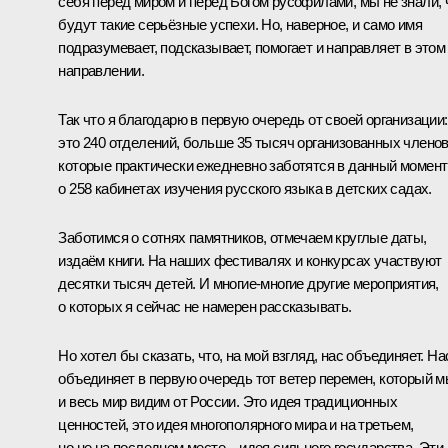
себя перед миром и перед Богом русофилами, мы не знали, 
будут такие серьёзные успехи. Но, наверное, и само имя
подразумевает, подсказывает, помогает и направляет в этом
направлении.
Так что я благодарю в первую очередь от своей организации:
это 240 отделений, больше 35 тысяч организованных членов
которые практически ежедневно заботятся в данный момент
о 258 кабинетах изучения русского языка в детских садах.
Заботимся о сотнях памятников, отмечаем круглые даты,
издаём книги. На наших фестивалях и конкурсах участвуют
десятки тысяч детей. И многие‑многие другие мероприятия,
о которых я сейчас не намерен рассказывать.
Но хотел бы сказать, что, на мой взгляд, нас объединяет. На
объединяет в первую очередь тот ветер перемен, который 
и весь мир видим от России. Это идея традиционных
ценностей, это идея многополярного мира и на третьем,
но не на последнем месте ‒ идея сильного государства. Эти