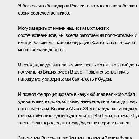
Я бесконечно благодарна России за то, что она не забывает
своих соотечественников.
Могу заверить от имени наших казахстанских
соотечественников, мы всегда работаем на положительный
имидж России, мы на консолидацию Казахстана с Россией
много сделали доброго.
И сегодня, когда выпала великая честь в этот знаковый день
получить из Ваших рук от Вас, от Правительства такую
награду, могу заверить: мы были, есть и будем.
И позвольте процитировать в канун юбилея великого Абая
удивительные слова, которые, наверное, являются для нас
очень важными. Великий Абай в 39‑м в назидание молодым
говорил: «Если каждый будет мнить себя бием, на земле бу
тесно. Если народ един с вождём, он не сгорит и в огне».
Знаете, мы Вас очень любим, мы гордимся Вами и будем