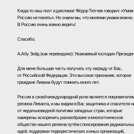
Когда‑то наш поэт и дипломат Фёдор Тютчев говорил: «Умом
Россию не понять». Но знаем мы, что многими умами можно.
В Россию очень важно верить!
Спасибо.
А.Абу Зейд
(как переведено)
:
Уважаемый господин Президен
Для меня большая честь получать эту награду от Вас,
от Российской Федерации. Это высокое признание, которое
граждане Ливана будут помнить много лет.
Россия в своей международной роли является покровителе
региона Леванта, и мы видим в Вас защитника и спасителя н
от недальновидной политики западных стран, которые
намерены искоренить разнообразие и многоэтническое
общество нашего региона путём спонсирования радикальны
идей, поддержки террористических и иных организаций,