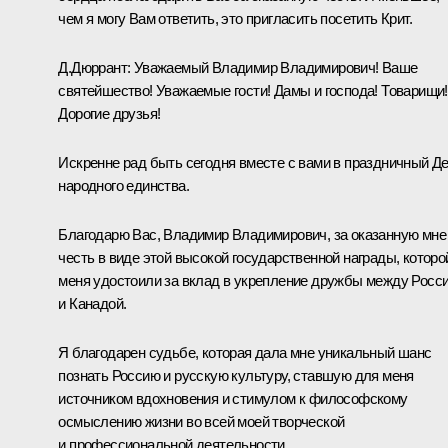
чем я могу Вам ответить, это пригласить посетить Крит.
Д.Дюррант:
Уважаемый Владимир Владимирович! Ваше
святейшество! Уважаемые гости! Дамы и господа! Товарищи!
Дорогие друзья!
Искренне рад быть сегодня вместе с вами в праздничный Д
народного единства.
Благодарю Вас, Владимир Владимирович, за оказанную мне
честь в виде этой высокой государственной награды, которо
меня удостоили за вклад в укрепление дружбы между Росс
и Канадой.
Я благодарен судьбе, которая дала мне уникальный шанс
познать Россию и русскую культуру, ставшую для меня
источником вдохновения и стимулом к философскому
осмыслению жизни во всей моей творческой
и профессиональной деятельности.