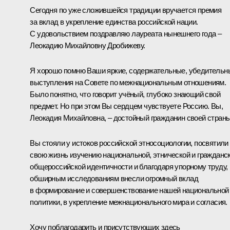
Сегодня по уже сложившейся традиции вручается премия
за вклад в укрепление единства российской нации.
С удовольствием поздравляю лауреата нынешнего года –
Леокадию Михайловну Дробижеву.
Я хорошо помню Ваши яркие, содержательные, убедительн
выступления на Совете по межнациональным отношениям.
Было понятно, что говорит учёный, глубоко знающий свой
предмет. Но при этом Вы сердцем чувствуете Россию. Вы,
Леокадия Михайловна, – достойный гражданин своей страны
Вы стояли у истоков российской этносоциологии, посвятили
свою жизнь изучению национальной, этнической и гражданс
общероссийской идентичности и благодаря упорному труду,
обширным исследованиям внесли огромный вклад
в формирование и совершенствование нашей национальной
политики, в укрепление межнационального мира и согласия.
Хочу поблагодарить и присутствующих здесь