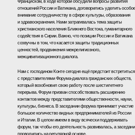
Франциском, в ходе которой обсудили вопросы развития
отношений России и Ватикана, договорились уделить особо
внимание сотрудничеству в сфере культуры, образования
и здравоохранения. Нами затрагивалась тема защиты
христианского населения Ближнего Востока, гуманитарного
содействия в Сирии. Важно, что позиции России и Ватикана
созвучны в том, что касается защиты традиционных
ценностей, продвижения межрелигиозного,
межцивилизационного диалога.
Нам с господином Конте сегодня ещё предстоит встретиться
с представителями Форума‑диалога гражданских обществ,
который возобновил свою работу после шестилетнего
перерыва. Форум призван способствовать расширению
контактов между представителями общественности, науки,
культуры, бизнеса. В заседании форума принимает участие
большое количество видных предпринимателей из России
и Италии. В целом имеем в виду всячески поддерживать
форум, так чтобы его деятельность развивалась, а заседан
проводились на регулярной основе.