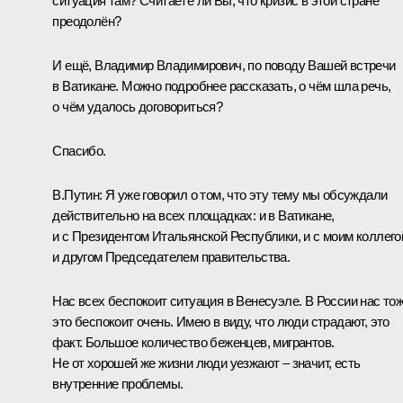
ситуация там? Считаете ли Вы, что кризис в этой стране
преодолён?
И ещё, Владимир Владимирович, по поводу Вашей встречи
в Ватикане. Можно подробнее рассказать, о чём шла речь,
о чём удалось договориться?
Спасибо.
В.Путин:
Я уже говорил о том, что эту тему мы обсуждали
действительно на всех площадках: и в Ватикане,
и с Президентом Итальянской Республики, и с моим коллего
и другом Председателем правительства.
Нас всех беспокоит ситуация в Венесуэле. В России нас то
это беспокоит очень. Имею в виду, что люди страдают, это
факт. Большое количество беженцев, мигрантов.
Не от хорошей же жизни люди уезжают – значит, есть
внутренние проблемы.