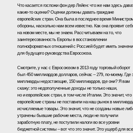
Что касается госпожи фон дер Ляйен: что же нам здесь дава
какие‑то оценки? Оценки должны давать граждане
европейских стран. Она была в последнее время Министро
обороны, насколько нам всем известно. Как она проявит себ
на новом месте, мы не знаем. Рассчитываем на то, что
заинтересованность Европы в восстановлении
полноформатных отношений с Россией будет иметь значен
для будущего руководства Евросоюза.
Смотрите, у нас с Евросоюзом в 2013 году торговый оборот
был 450 миллиардов долларов, сейчас – 279, по‑моему. Где 
миллиарды недостающие, 150 миллиардов, где они? Я вам
скажу: это недополученные доходы не только наши,
но и европейских стран, в том числе Италии. Это значит, что
европейские страны не поставили на наш рынок в миллиард
исчисляемые товары. Это значит, что не созданы новые либ
утрачены бывшие рабочие места, люди не получили
заработную плату, не поступили налоги во все уровни
бюджетной системы – вот что это значит. Это ущерб для вс