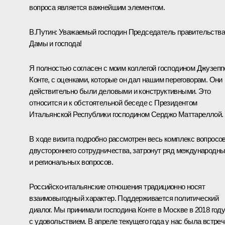
вопроса является важнейшим элементом.
В.Путин:
Уважаемый господин Председатель правительства
Дамы и господа!
Я полностью согласен с моим коллегой господином Джузепп
Конте, с оценками, которые он дал нашим переговорам. Они
действительно были деловыми и конструктивными. Это
относится и к обстоятельной беседе с Президентом
Итальянской Республики господином Серджо Маттареллой.
В ходе визита подробно рассмотрен весь комплекс вопросо
двустороннего сотрудничества, затронут ряд международн
и региональных вопросов.
Российско-итальянские отношения традиционно носят
взаимовыгодный характер. Поддерживается политический
диалог. Мы принимали господина Конте в Москве в 2018 год
с удовольствием. В апреле текущего года у нас была встреч