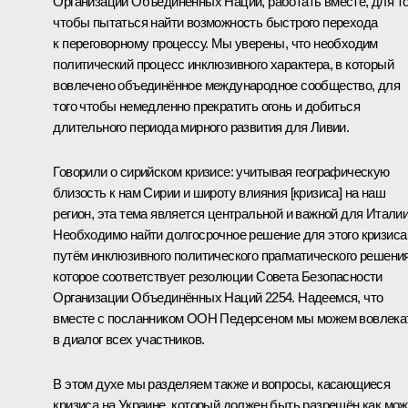
Организации Объединённых Наций, работать вместе, для то
чтобы пытаться найти возможность быстрого перехода
к переговорному процессу. Мы уверены, что необходим
политический процесс инклюзивного характера, в который
вовлечено объединённое международное сообщество, для
того чтобы немедленно прекратить огонь и добиться
длительного периода мирного развития для Ливии.
Говорили о сирийском кризисе: учитывая географическую
близость к нам Сирии и широту влияния [кризиса] на наш
регион, эта тема является центральной и важной для Италии
Необходимо найти долгосрочное решение для этого кризиса
путём инклюзивного политического прагматического решения
которое соответствует резолюции Совета Безопасности
Организации Объединённых Наций 2254. Надеемся, что
вместе с посланником ООН Педерсеном мы можем вовлека
в диалог всех участников.
В этом духе мы разделяем также и вопросы, касающиеся
кризиса на Украине, который должен быть разрешён как мо