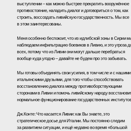
выступлении – как можно быстрее прекратить вооружённое
противостояние, наладить диалог и договориться о том, как
строить, воссоздать ливийскую государственность. Мы все
в этом заинтересованы.
Меня особенно беспокоит, что из идлибской зоны в Сирии м
наблюдаем инфильтрацию боевиков в Ливию, и это угроза д
всех, потому что из Ливии они могут дальше перебраться
вообще куда угодно – давайте не будем про это забывать.
Мы готовы объединять свои усилия, в том числе и с нашими
итальянскими друзьями, для того чтобы способствовать
восстановлению диалога между противоборствующими
сторонами в Ливии и помочь ливийскому народу восстанови
нормальное функционирование государственных институтов
Дж.Конте:
Что касается Ливии: как Вы знаете, это
стратегическое досье для Италии. Мы постоянно следим
за развитием ситуации, и ещё недавно во время «большой