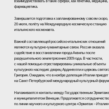
взаимодействовать в таких сферах, как генетика, медицина,
фармацевтика.
Завершается подготовка к запланированному совсем скоро,
20 июля, полёту на Международную космическую станцию
итальянского космонавта.
Важной составляющей российско‑итальянских отношений
являются культурно‑гуманитарные связи. Россия оказала
содействие в восстановлении города Аквилы после
разрушительного землетрясения 2009 года. В частности,
с нашей помощью отреставрированы уникальные объекты
культурного наследия: дворец Ардингелли и церковь святог
Григория. Ожидаем, что в ноябре делегация Италии приедет
на Санкт‑Петербургский международный культурный форум
Налаживаются контакты между Государственным Эрмитаж
и муниципалитетом Венеции. Продолжается сотрудничеств
по линии научного и культурного центра «Эрмитаж – Италия»