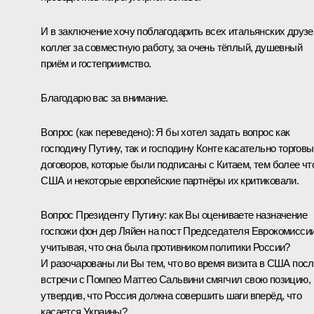
И в заключение хочу поблагодарить всех итальянских друзе
коллег за совместную работу, за очень тёплый, душевный
приём и гостеприимство.
Благодарю вас за внимание.
Вопрос
(как переведено)
:
Я бы хотел задать вопрос как
господину Путину, так и господину Конте касательно торгов
договоров, которые были подписаны с Китаем, тем более чт
США и некоторые европейские партнёры их критиковали.
Вопрос Президенту Путину: как Вы оцениваете назначение
госпожи фон дер Ляйен на пост Председателя Еврокомиссии
учитывая, что она была противником политики России?
И разочарованы ли Вы тем, что во время визита в США пос
встречи с Помпео Маттео Сальвини смягчил свою позицию,
утвердив, что Россия должна совершить шаги вперёд, что
касается Украины?