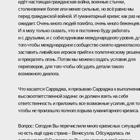
идёт настоящая гражданская война, военные стычки,
столкновения более или менее сильные, но всё равно мы
перед гражданской войной. И гуманитарный кризис как раз н
ожидает. Очень много людей погибло, очень много беженцев
И я могу только сказать, что я постоянно буду работать
и с друзьями, и с собеседниками международного уровня, д
того чтобы международное сообщество смогло единогласно
заставить ливийских игроков прийти к политическому реше
и прекратить огонь. Потом мы можем создать условия для
переговоров, для того чтобы обсудить детали такого
возможного диалога.
Что касается Сарраджа, я призываю Сарраджа к выполнен
высокоответственной задачи: он должен взять на себя
ответственность и приложить все возможные усилия, для то
чтобы не произошло полного взрыва гуманитарного кризиса.
Вопрос:
Сегодня Вы перечислили много кризисных ситуаций
но есть ещё одна страна – Венесуэла. Обсуждалась ли