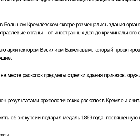
ах в Большом Кремлёвском сквере размещались здания органо
траслевые органы – от иностранных дел до криминального 
ано архитектором Василием Баженовым, который проектиров
ющие.
на месте раскопок предметы отделки здания приказов, оруж
ен результатами археологических раскопок в Кремле и счи
амять об экскурсии подарил медаль 1869 года, посвящённую
вости