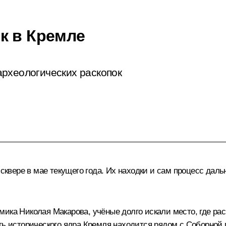
к в Кремле
рхеологических раскопок
вере в мае текущего года. Их находки и сам процесс дальн
ика Николая Макарова, учёные долго искали место, где рас
ть исторического ядра Кремля находится рядом с Соборной