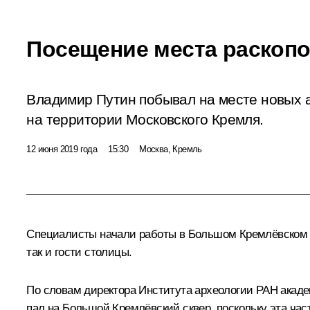
Посещение места раскопо
Владимир Путин побывал на месте новых а
на территории Московского Кремля.
12 июня 2019 года
15:30
Москва, Кремль
Специалисты начали работы в Большом Кремлёвском ск
так и гости столицы.
По словам директора Института археологии РАН академ
пал на Большой Кремлёвский сквер, поскольку эта час