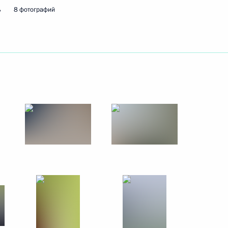
ь
8 фотографий
12 июня 2019 года
8 фото
Посещение Санкт-
Петербургского
госуниверситета