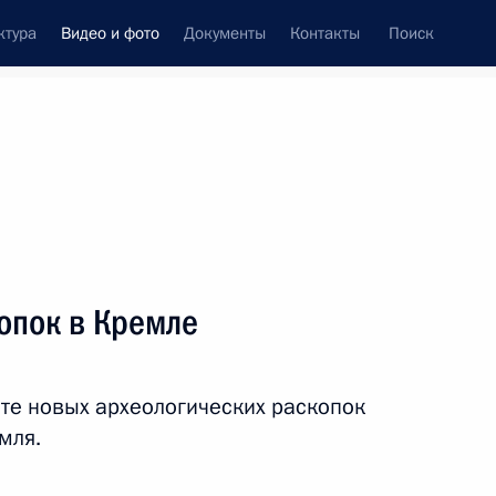
ктура
Видео и фото
Документы
Контакты
Поиск
си
встречи
Церемонии
июнь, 2019
ть следующие материалы
опок в Кремле
Посещение места раскопок
те новых археологических раскопок
в Кремле
мля.