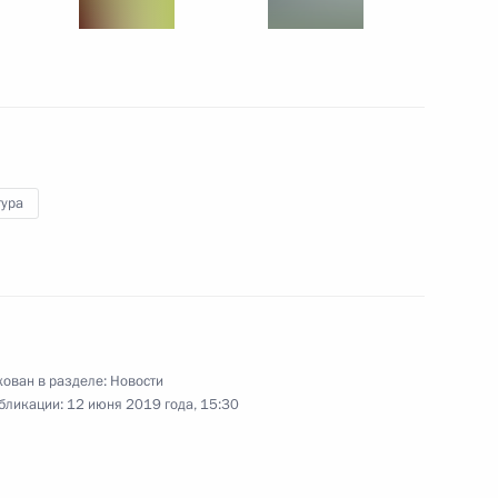
6 июня 2019 года
11 фото
тура
ован в разделе:
Новости
бург. Петербургский
бликации:
12 июня 2019 года, 15:30
мический форум
106 фото