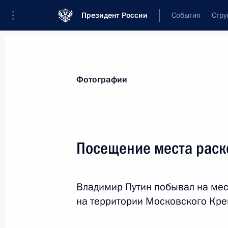
Президент России
События
Стру
Видеозаписи
Фотографии
Аудиозапи
Все материалы
Поездки
Совещания, 
Фотографии
Показа
Посещение места раск
Совещание с постоянными
Владимир Путин побывал на мес
членами Совета
на территории Московского Кре
Безопасности