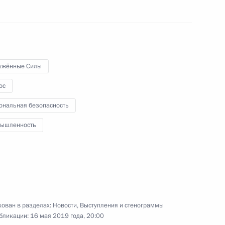
по стратегическому
развитию и национальным
проектам
8 мая 2019 года
Видео, 1 ч.
ужённые Силы
ос
ональная безопасность
ышленность
ован в разделах:
Новости
,
Выступления и стенограммы
бликации:
16 мая 2019 года, 20:00