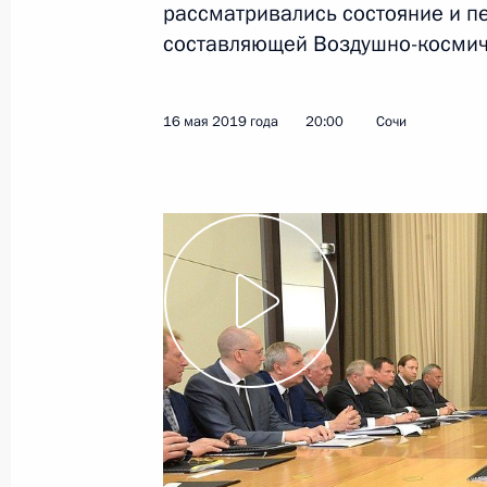
рассматривались состояние и п
составляющей Воздушно-космиче
16 мая 2019 года
Видео, 4 мин.
16 мая 2019 года
20:00
Сочи
Учредительное заседание
форума общественности