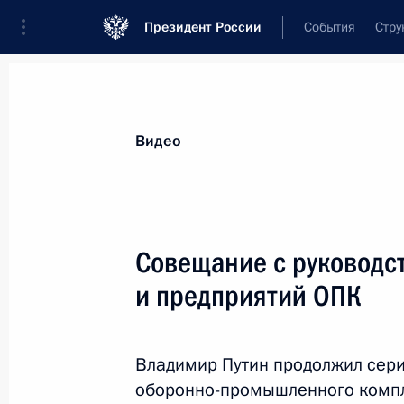
Президент России
События
Стру
Видеозаписи
Фотографии
Аудиозапи
Все материалы
Выступления
Совещан
Видео
Показа
Совещание с руководс
и предприятий ОПК
Совещание с руководством
Министерства обороны
Владимир Путин продолжил сер
и предприятий ОПК
оборонно-промышленного компле