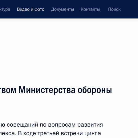
ктура
Видео и фото
Документы
Контакты
Поиск
си
ия, встречи
Встречи со СМИ
май, 2019
ть следующие материалы
твом Министерства обороны
Совещание с руководством
Министерства обороны
ию совещаний по вопросам развития
и предприятий ОПК
кса. В ходе третьей встречи цикла