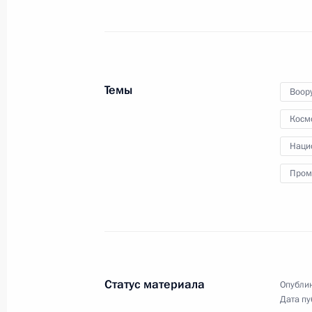
Министерства обороны
и предприятий ОПК
13 мая 2019 года
Видео, 9 мин.
Темы
Воор
Косм
Наци
Пром
Статус материала
Опублик
Дата пу