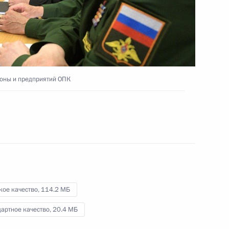
развития Астраханской
области
14 мая 2019 года
Видео, 8 мин.
оны и предприятий ОПК
кое качество,
114.2 МБ
артное качество,
20.4 МБ
Заседание Совета