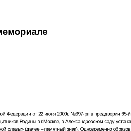
мемориале
ой Федерации от 22 июня 2009г. №397-рп в преддверии 65-
щитников Родины в г.Москве, в Александровском саду устана
кой славы» (далее – памятный знак). Одновременно образов