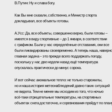
В.Путин:
Ну и слава богу.
Как Вы мне сказали, собственно, и Министр спорта
докладывал, все объекты готовы.
А.Усс:
Да, все объекты, совершенно верно, были готовы –
имеется в виду спортивные – до 1 января, в соответствии
с графиком. Были у нас определённые отставания, они все
были ликвидированы своевременно. А теперь наша, наверно
главная задача – это прежде всего поддержать погоду,
поскольку у нас две недели назад ещё температура
опускалась практически до минус сорока.
И вот сейчас аномальное тепло: не только старожилы,
но и наша история метеонаблюдений давно таких ситуаций
не видела. Тем не менее мы исходим из того, что ночью
всё‑таки отрицательные температуры, на спортивных
объектах снега достаточно, и соревнования пройдут по плану