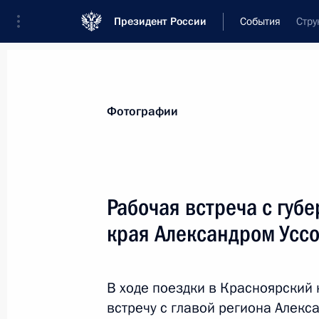
Президент России
События
Стру
Президент
Администрация
Государст
Новости
Стенограммы
Поездки
Те
Фотографии
Показа
Рабочая встреча с губ
края Александром Усс
Встреча с Председателем Централь
Набиуллиной
4 марта 2019 года, 13:45
Москва, Кремль
В ходе поездки в Красноярский
встречу с главой региона Алекс