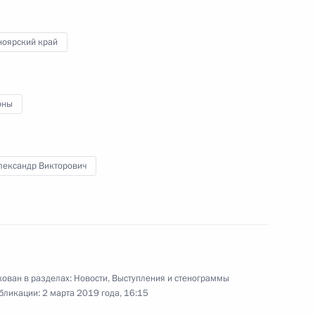
расноярского края
4
ноярский край
оны
го комитета Международной
2
11м
а
лександр Викторович
ой Жореса Алфёрова
ован в разделах:
Новости
,
Выступления и стенограммы
бликации:
2 марта 2019 года, 16:15