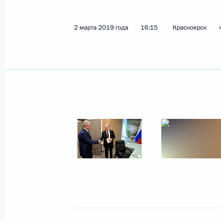
3 марта 2019 года, воскресенье
2 марта 2019 года
16:15
Красноярск
Посещение соревнований по лыжн
3 марта 2019 года, 09:35
Красноярск
Встреча со спортсменами зимней 
3 марта 2019 года, 09:00
Красноярск
2 марта 2019 года, суббота
Открытие Всемирной зимней унив
2 марта 2019 года, 18:45
Красноярск