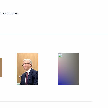
4 фотографии
ым гонкам
11
универсиады – 2019
9
2м
ерсиады
16
2м