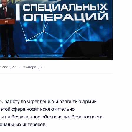
ль
ской области Андреем
3
ль
л специальных операций.
 Шмаковым
2
ль
ь работу по укреплению и развитию армии
в этой сфере носят исключительно
ы на безусловное обеспечение безопасности
иональных интересов.
инистром Израиля