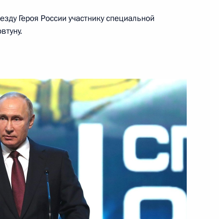
езду Героя России участнику специальной
втуну.
министром Индии Нарендрой
2
7м
инистерства внутренних дел
16
53м