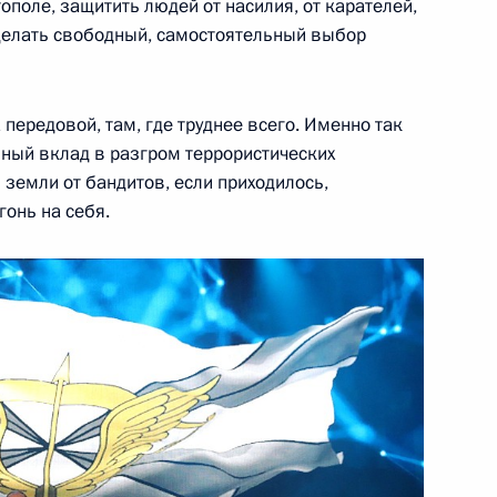
ополе, защитить людей от насилия, от карателей,
делать свободный, самостоятельный выбор
передовой, там, где труднее всего. Именно так
е Неизвестного Солдата
7
мный вклад в разгром террористических
земли от бандитов, если приходилось,
онь на себя.
й Дню защитника Отечества
6
5м
ль
 Совета Безопасности
6