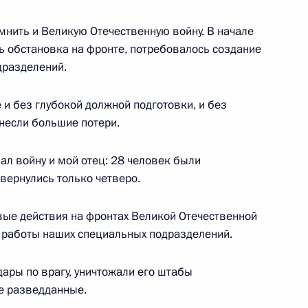
реализации Послания
ию
мнить и Великую Отечественную войну. В начале
ь обстановка на фронте, потребовалось создание
дразделений.
 и без глубокой должной подготовки, и без
 несли большие потери.
ится с Биньямином Нетаньяху
ал войну и мой отец: 28 человек были
вернулись только четверо.
евые действия на фронтах Великой Отечественной
ия компании «НОВАТЭК»
3
 работы наших специальных подразделений.
ль
ары по врагу, уничтожали его штабы
е разведданные.