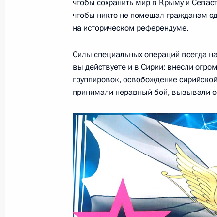
чтобы сохранить мир в Крыму и Севаст
чтобы никто не помешал гражданам с
на историческом референдуме.
23 февраля 2019 года, суббота
Силы специальных операций всегда на 
Президент возложил венок к Могил
вы действуете и в Сирии: внесли огро
группировок, освобождение сирийской 
23 февраля 2019 года, 12:30
Москва
принимали неравный бой, вызывали ог
22 февраля 2019 года, пятница
Торжественный вечер, посвящённы
22 февраля 2019 года, 19:40
Москва, Крем
Совещание с постоянными членами