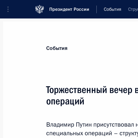
Президент России
События
Стру
Президент
Администрация
Государст
Новости
Стенограммы
Поездки
Те
События
Показа
Торжественный вечер в
операций
Рабочая встреча с губернатором К
Александром Уссом
2 марта 2019 года, 16:15
Красноярск
Владимир Путин присутствовал 
специальных операций – структ