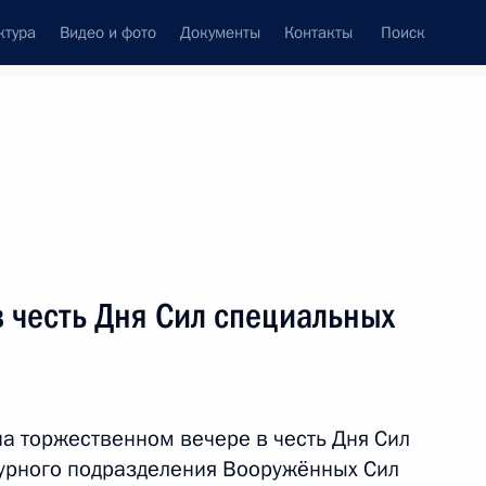
ктура
Видео и фото
Документы
Контакты
Поиск
венный Совет
Совет Безопасности
Комиссии и советы
леграммы
Сведения о Президенте
март, 2019
ть следующие материалы
 честь Дня Сил специальных
расноярского края
4
на торжественном вечере в честь Дня Сил
урного подразделения Вооружённых Сил