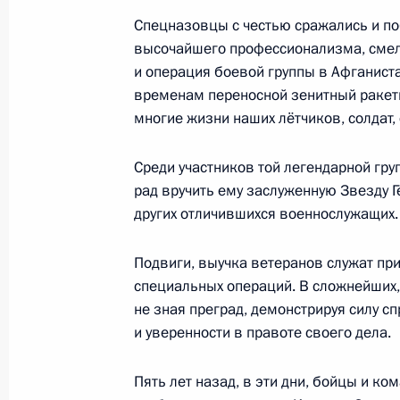
Спецназовцы с честью сражались и по
Телефонный разговор с Президент
высочайшего профессионализма, смело
Эрдоганом
и операция боевой группы в Афганиста
26 февраля 2019 года, 12:10
временам переносной зенитный ракетн
многие жизни наших лётчиков, солдат,
25 февраля 2019 года, понедельни
Среди участников той легендарной гру
рад вручить ему заслуженную Звезду Г
Телефонный разговор с Премьер-
других отличившихся военнослужащих.
Пашиняном
25 февраля 2019 года, 14:30
Подвиги, выучка ветеранов служат п
специальных операций. В сложнейших, 
не зная преград, демонстрируя силу с
и уверенности в правоте своего дела.
Встреча с Министром промышленно
Мантуровым
Пять лет назад, в эти дни, бойцы и к
25 февраля 2019 года, 14:10
Москва, Крем