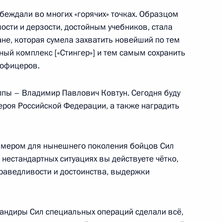
беждали во многих «горячих» точках. Образцом
ом Турции Реджепом Тайипом
сти и дерзости, достойным учебников, стала
не, которая сумела захватить новейший по тем
ый комплекс [«Стингер»] и тем самым сохранить
 офицеров.
к
ппы – Владимир Павлович Ковтун. Сегодня буду
ероя Российской Федерации, а также наградить
министром Армении Николом
римером для нынешнего поколения бойцов Сил
нестандартных ситуациях вы действуете чётко,
праведливости и достоинства, выдержки
сти и торговли Денисом
5
омандиры Сил специальных операций сделали всё,
ль