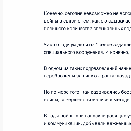
Утверждён перечень поручений по 
Президента Федеральному Собран
Конечно, сегодня невозможно не вспо
27 февраля 2019 года, 10:00
войны в связи с тем, как складывалас
большого количества специальных по
Часто люди уходили на боевое задание
26 февраля 2019 года, вторник
специального вооружения. И конечно,
27 февраля Владимир Путин встрет
В одном из таких подразделений начин
26 февраля 2019 года, 15:00
переброшены за линию фронта; назад 
Но по мере того, как развивались бо
Встреча с председателем правлен
войны, совершенствовались и методы
Леонидом Михельсоном
26 февраля 2019 года, 13:55
Москва, Крем
В годы войны они наносили разящие уд
и коммуникации, добывали важнейши