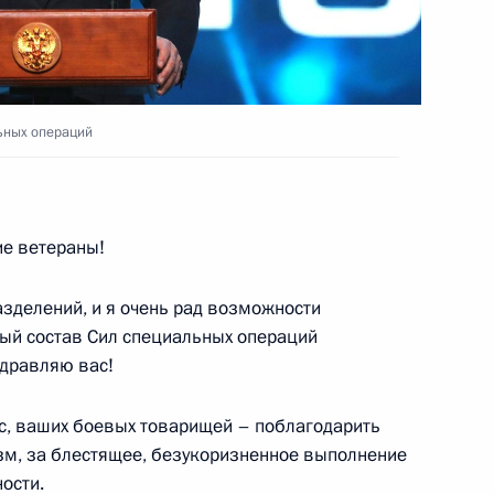
Сил специальных операций
3
6м
ьных операций
аиля Биньямином Нетаньяху
5
е ветераны!
ль
зделений, и я очень рад возможности
ый состав Сил специальных операций
ва
дравляю вас!
6
28м
ль
ас, ваших боевых товарищей – поблагодарить
изм, за блестящее, безукоризненное выполнение
ости.