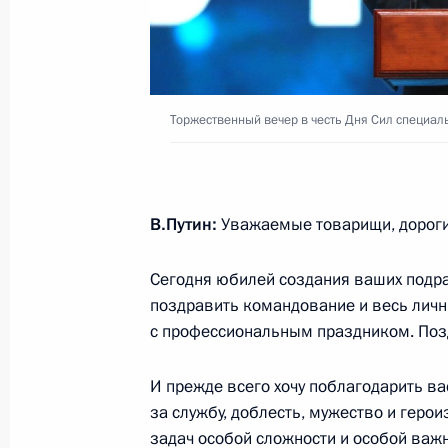
27 февраля 2019 года, среда
Торжественный вечер в честь Дня 
27 февраля 2019 года, 20:45
Москва
Торжественный вечер в честь Дня Сил специал
Встреча с Премьер-министром Изр
В.Путин:
Уважаемые товарищи, дороги
27 февраля 2019 года, 16:10
Москва, Крем
Сегодня юбилей создания ваших подра
поздравить командование и весь личн
Совещание с членами Правительст
с профессиональным праздником. Поз
27 февраля 2019 года, 14:30
Москва, Крем
И прежде всего хочу поблагодарить в
за службу, доблесть, мужество и геро
задач особой сложности и особой важн