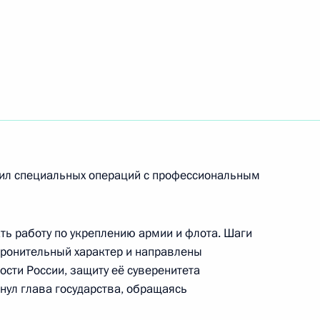
го комитета Международной
2
11м
а
ой Жореса Алфёрова
Сил специальных операций с профессиональным
ь работу по укреплению армии и флота. Шаги
оронительный характер и направлены
ти» Павлом Ливинским
4
сти России, защиту её суверенитета
нул глава государства, обращаясь