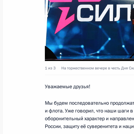
22 февраля 2019 года, 14:40
Москва, Крем
21 февраля 2019 года, четверг
Встреча с руководителем Новгород
Никитиным
21 февраля 2019 года, 17:10
Москва, Крем
1 из 3
На торжественном вечере в честь Дня Си
Уважаемые друзья!
Встреча с главой ФНПР Михаилом
21 февраля 2019 года, 16:30
Москва, Крем
Мы будем последовательно продолжат
и флота. Уже говорил, что наши шаги 
оборонительный характер и направлен
России, защиту её суверенитета и нац
Телефонный разговор с Премьер-м