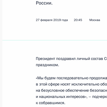
России.
Встреча с членами исполнительно
федерации университетского спорт
27 февраля 2019 года
20:45
Москва
2 марта 2019 года, 14:45
Красноярск
Соболезнования в связи с кончин
2 марта 2019 года, 14:30
Президент поздравил личный состав 
праздником.
1 марта 2019 года, пятница
«Мы будем последовательно продолжат
в этой сфере носят исключительно об
Встреча с главой компании «Россе
на безусловное обеспечение безопасно
1 марта 2019 года, 14:30
Москва, Кремль
и национальных интересов», – подчерк
к собравшимся.