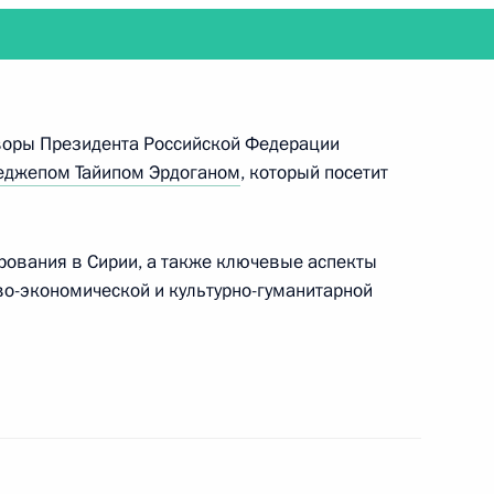
1
оворы Президента Российской Федерации
еджепом Тайипом Эрдоганом
, который посетит
тся с Президентом Турции
рования в Сирии, а также ключевые аспекты
во-экономической и культурно-гуманитарной
ва
6
57м