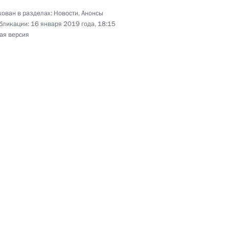
ован в разделах:
Новости
,
Анонсы
т Сербию с официальным
бликации:
16 января 2019 года, 18:15
ая версия
с Днём рождения
итика» и «Вечерние новости»