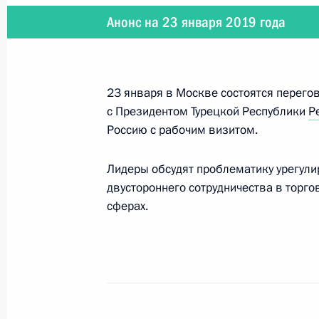
Анонс на 23 января 2019 года
Владимир Путин прибыл в Сербию
17 января 2019 года, 15:20
23 января в Москве состоятся перег
с Президентом Турецкой Республики
Р
16 января 2019 года, среда
Россию с рабочим визитом.
23 января Владимир Путин встрети
Реджепом Тайипом Эрдоганом
Лидеры обсудят проблематику урегули
двустороннего сотрудничества в торго
16 января 2019 года, 18:15
сферах.
Совещание с членами Правительст
16 января 2019 года, 16:10
Москва, Кремль